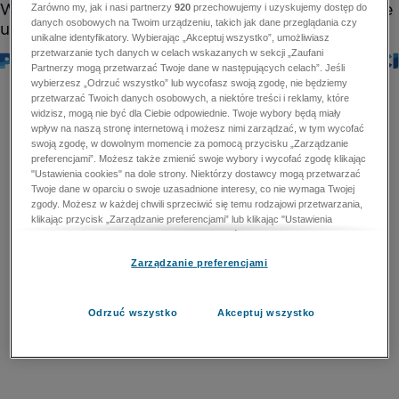
Zarówno my, jak i nasi partnerzy
920
przechowujemy i uzyskujemy dostęp do
danych osobowych na Twoim urządzeniu, takich jak dane przeglądania czy
unikalne identyfikatory. Wybierając „Akceptuj wszystko”, umożliwiasz
przetwarzanie tych danych w celach wskazanych w sekcji „Zaufani
Partnerzy mogą przetwarzać Twoje dane w następujących celach”. Jeśli
wybierzesz „Odrzuć wszystko” lub wycofasz swoją zgodę, nie będziemy
przetwarzać Twoich danych osobowych, a niektóre treści i reklamy, które
widzisz, mogą nie być dla Ciebie odpowiednie. Twoje wybory będą miały
wpływ na naszą stronę internetową i możesz nimi zarządzać, w tym wycofać
swoją zgodę, w dowolnym momencie za pomocą przycisku „Zarządzanie
preferencjami”. Możesz także zmienić swoje wybory i wycofać zgodę klikając
"Ustawienia cookies" na dole strony. Niektórzy dostawcy mogą przetwarzać
Twoje dane w oparciu o swoje uzasadnione interesy, co nie wymaga Twojej
zgody. Możesz w każdej chwili sprzeciwić się temu rodzajowi przetwarzania,
klikając przycisk „Zarządzanie preferencjami” lub klikając "Ustawienia
cookies" na dole strony. Nie możesz sprzeciwić się przetwarzaniu przez
dostawców danych osobowych w celu zapewnienia bezpieczeństwa,
Zarządzanie preferencjami
zapobiegania oszustwom i naprawiania błędów, a w tym celu mogą zostać
wykorzystane pewne dokładne dane geolokalizacyjne i aktywne skanowanie
cech urządzenia w celu identyfikacji. Nie możesz również sprzeciwić się
przetwarzaniu danych osobowych w celu dostarczania i prezentacji reklam i
Odrzuć wszystko
Akceptuj wszystko
treści. Wyjątek ten nie dotyczy reklam ukierunkowanych. Więcej szczegółów
znajdziesz w naszej Polityce Prywatności.
Polityka prywatności
Zaufani Partnerzy mogą przetwarzać Twoje dane w
następujących celach: