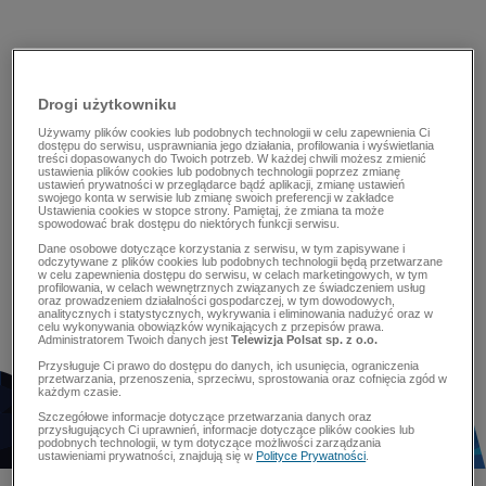
Drogi użytkowniku
Używamy plików cookies lub podobnych technologii w celu zapewnienia Ci
dostępu do serwisu, usprawniania jego działania, profilowania i wyświetlania
treści dopasowanych do Twoich potrzeb. W każdej chwili możesz zmienić
ustawienia plików cookies lub podobnych technologii poprzez zmianę
ustawień prywatności w przeglądarce bądź aplikacji, zmianę ustawień
swojego konta w serwisie lub zmianę swoich preferencji w zakładce
Ustawienia cookies w stopce strony. Pamiętaj, że zmiana ta może
spowodować brak dostępu do niektórych funkcji serwisu.
Dane osobowe dotyczące korzystania z serwisu, w tym zapisywane i
odczytywane z plików cookies lub podobnych technologii będą przetwarzane
w celu zapewnienia dostępu do serwisu, w celach marketingowych, w tym
profilowania, w celach wewnętrznych związanych ze świadczeniem usług
oraz prowadzeniem działalności gospodarczej, w tym dowodowych,
analitycznych i statystycznych, wykrywania i eliminowania nadużyć oraz w
celu wykonywania obowiązków wynikających z przepisów prawa.
Administratorem Twoich danych jest
Telewizja Polsat sp. z o.o.
Przysługuje Ci prawo do dostępu do danych, ich usunięcia, ograniczenia
przetwarzania, przenoszenia, sprzeciwu, sprostowania oraz cofnięcia zgód w
każdym czasie.
Szczegółowe informacje dotyczące przetwarzania danych oraz
przysługujących Ci uprawnień, informacje dotyczące plików cookies lub
podobnych technologii, w tym dotyczące możliwości zarządzania
ustawieniami prywatności, znajdują się w
Polityce Prywatności
.