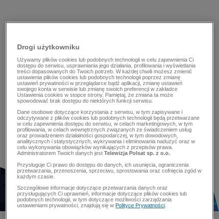
Drogi użytkowniku
Używamy plików cookies lub podobnych technologii w celu zapewnienia Ci
dostępu do serwisu, usprawniania jego działania, profilowania i wyświetlania
treści dopasowanych do Twoich potrzeb. W każdej chwili możesz zmienić
ustawienia plików cookies lub podobnych technologii poprzez zmianę
ustawień prywatności w przeglądarce bądź aplikacji, zmianę ustawień
swojego konta w serwisie lub zmianę swoich preferencji w zakładce
Ustawienia cookies w stopce strony. Pamiętaj, że zmiana ta może
spowodować brak dostępu do niektórych funkcji serwisu.
Dane osobowe dotyczące korzystania z serwisu, w tym zapisywane i
odczytywane z plików cookies lub podobnych technologii będą przetwarzane
w celu zapewnienia dostępu do serwisu, w celach marketingowych, w tym
profilowania, w celach wewnętrznych związanych ze świadczeniem usług
oraz prowadzeniem działalności gospodarczej, w tym dowodowych,
analitycznych i statystycznych, wykrywania i eliminowania nadużyć oraz w
celu wykonywania obowiązków wynikających z przepisów prawa.
Administratorem Twoich danych jest
Telewizja Polsat sp. z o.o.
Przysługuje Ci prawo do dostępu do danych, ich usunięcia, ograniczenia
przetwarzania, przenoszenia, sprzeciwu, sprostowania oraz cofnięcia zgód w
każdym czasie.
Szczegółowe informacje dotyczące przetwarzania danych oraz
przysługujących Ci uprawnień, informacje dotyczące plików cookies lub
podobnych technologii, w tym dotyczące możliwości zarządzania
ustawieniami prywatności, znajdują się w
Polityce Prywatności
.