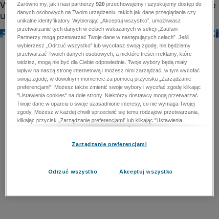
Zarówno my, jak i nasi partnerzy
920
przechowujemy i uzyskujemy dostęp do
danych osobowych na Twoim urządzeniu, takich jak dane przeglądania czy
unikalne identyfikatory. Wybierając „Akceptuj wszystko”, umożliwiasz
przetwarzanie tych danych w celach wskazanych w sekcji „Zaufani
Partnerzy mogą przetwarzać Twoje dane w następujących celach”. Jeśli
wybierzesz „Odrzuć wszystko” lub wycofasz swoją zgodę, nie będziemy
przetwarzać Twoich danych osobowych, a niektóre treści i reklamy, które
widzisz, mogą nie być dla Ciebie odpowiednie. Twoje wybory będą miały
wpływ na naszą stronę internetową i możesz nimi zarządzać, w tym wycofać
swoją zgodę, w dowolnym momencie za pomocą przycisku „Zarządzanie
preferencjami”. Możesz także zmienić swoje wybory i wycofać zgodę klikając
"Ustawienia cookies" na dole strony. Niektórzy dostawcy mogą przetwarzać
Twoje dane w oparciu o swoje uzasadnione interesy, co nie wymaga Twojej
zgody. Możesz w każdej chwili sprzeciwić się temu rodzajowi przetwarzania,
klikając przycisk „Zarządzanie preferencjami” lub klikając "Ustawienia
cookies" na dole strony. Nie możesz sprzeciwić się przetwarzaniu przez
dostawców danych osobowych w celu zapewnienia bezpieczeństwa,
Zarządzanie preferencjami
zapobiegania oszustwom i naprawiania błędów, a w tym celu mogą zostać
wykorzystane pewne dokładne dane geolokalizacyjne i aktywne skanowanie
cech urządzenia w celu identyfikacji. Nie możesz również sprzeciwić się
przetwarzaniu danych osobowych w celu dostarczania i prezentacji reklam i
Odrzuć wszystko
Akceptuj wszystko
treści. Wyjątek ten nie dotyczy reklam ukierunkowanych. Więcej szczegółów
znajdziesz w naszej Polityce Prywatności.
Polityka prywatności
Zaufani Partnerzy mogą przetwarzać Twoje dane w
następujących celach: