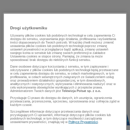
Drogi użytkowniku
Używamy plików cookies lub podobnych technologii w celu zapewnienia Ci
dostępu do serwisu, usprawniania jego działania, profilowania i wyświetlania
treści dopasowanych do Twoich potrzeb. W każdej chwili możesz zmienić
ustawienia plików cookies lub podobnych technologii poprzez zmianę
ustawień prywatności w przeglądarce bądź aplikacji, zmianę ustawień
swojego konta w serwisie lub zmianę swoich preferencji w zakładce
Ustawienia cookies w stopce strony. Pamiętaj, że zmiana ta może
spowodować brak dostępu do niektórych funkcji serwisu.
Dane osobowe dotyczące korzystania z serwisu, w tym zapisywane i
odczytywane z plików cookies lub podobnych technologii będą przetwarzane
w celu zapewnienia dostępu do serwisu, w celach marketingowych, w tym
profilowania, w celach wewnętrznych związanych ze świadczeniem usług
oraz prowadzeniem działalności gospodarczej, w tym dowodowych,
analitycznych i statystycznych, wykrywania i eliminowania nadużyć oraz w
celu wykonywania obowiązków wynikających z przepisów prawa.
Administratorem Twoich danych jest
Telewizja Polsat sp. z o.o.
Przysługuje Ci prawo do dostępu do danych, ich usunięcia, ograniczenia
przetwarzania, przenoszenia, sprzeciwu, sprostowania oraz cofnięcia zgód w
każdym czasie.
Szczegółowe informacje dotyczące przetwarzania danych oraz
przysługujących Ci uprawnień, informacje dotyczące plików cookies lub
podobnych technologii, w tym dotyczące możliwości zarządzania
ustawieniami prywatności, znajdują się w
Polityce Prywatności
.