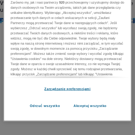
Zarówno my, jak i nasi partnerzy
920
przechowujemy i uzyskujemy dostęp do
danych osobowych na Twoim urządzeniu, takich jak dane przeglądania czy
unikalne identyfikatory. Wybierając „Akceptuj wszystko”, umożliwiasz
przetwarzanie tych danych w celach wskazanych w sekcji „Zaufani
Partnerzy mogą przetwarzać Twoje dane w następujących celach”. Jeśli
wybierzesz „Odrzuć wszystko” lub wycofasz swoją zgodę, nie będziemy
przetwarzać Twoich danych osobowych, a niektóre treści i reklamy, które
widzisz, mogą nie być dla Ciebie odpowiednie. Twoje wybory będą miały
wpływ na naszą stronę internetową i możesz nimi zarządzać, w tym wycofać
swoją zgodę, w dowolnym momencie za pomocą przycisku „Zarządzanie
preferencjami”. Możesz także zmienić swoje wybory i wycofać zgodę klikając
"Ustawienia cookies" na dole strony. Niektórzy dostawcy mogą przetwarzać
Twoje dane w oparciu o swoje uzasadnione interesy, co nie wymaga Twojej
zgody. Możesz w każdej chwili sprzeciwić się temu rodzajowi przetwarzania,
klikając przycisk „Zarządzanie preferencjami” lub klikając "Ustawienia
cookies" na dole strony. Nie możesz sprzeciwić się przetwarzaniu przez
dostawców danych osobowych w celu zapewnienia bezpieczeństwa,
Zarządzanie preferencjami
zapobiegania oszustwom i naprawiania błędów, a w tym celu mogą zostać
wykorzystane pewne dokładne dane geolokalizacyjne i aktywne skanowanie
cech urządzenia w celu identyfikacji. Nie możesz również sprzeciwić się
przetwarzaniu danych osobowych w celu dostarczania i prezentacji reklam i
Odrzuć wszystko
Akceptuj wszystko
treści. Wyjątek ten nie dotyczy reklam ukierunkowanych. Więcej szczegółów
znajdziesz w naszej Polityce Prywatności.
Polityka prywatności
Zaufani Partnerzy mogą przetwarzać Twoje dane w
następujących celach: