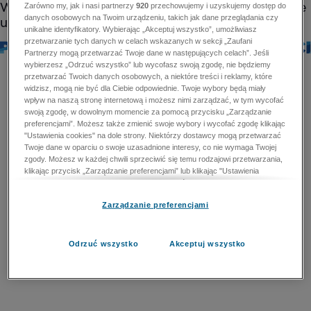
Zarówno my, jak i nasi partnerzy
920
przechowujemy i uzyskujemy dostęp do
danych osobowych na Twoim urządzeniu, takich jak dane przeglądania czy
unikalne identyfikatory. Wybierając „Akceptuj wszystko”, umożliwiasz
przetwarzanie tych danych w celach wskazanych w sekcji „Zaufani
Partnerzy mogą przetwarzać Twoje dane w następujących celach”. Jeśli
wybierzesz „Odrzuć wszystko” lub wycofasz swoją zgodę, nie będziemy
przetwarzać Twoich danych osobowych, a niektóre treści i reklamy, które
widzisz, mogą nie być dla Ciebie odpowiednie. Twoje wybory będą miały
wpływ na naszą stronę internetową i możesz nimi zarządzać, w tym wycofać
swoją zgodę, w dowolnym momencie za pomocą przycisku „Zarządzanie
preferencjami”. Możesz także zmienić swoje wybory i wycofać zgodę klikając
"Ustawienia cookies" na dole strony. Niektórzy dostawcy mogą przetwarzać
Twoje dane w oparciu o swoje uzasadnione interesy, co nie wymaga Twojej
zgody. Możesz w każdej chwili sprzeciwić się temu rodzajowi przetwarzania,
klikając przycisk „Zarządzanie preferencjami” lub klikając "Ustawienia
cookies" na dole strony. Nie możesz sprzeciwić się przetwarzaniu przez
dostawców danych osobowych w celu zapewnienia bezpieczeństwa,
Zarządzanie preferencjami
zapobiegania oszustwom i naprawiania błędów, a w tym celu mogą zostać
wykorzystane pewne dokładne dane geolokalizacyjne i aktywne skanowanie
cech urządzenia w celu identyfikacji. Nie możesz również sprzeciwić się
przetwarzaniu danych osobowych w celu dostarczania i prezentacji reklam i
Odrzuć wszystko
Akceptuj wszystko
treści. Wyjątek ten nie dotyczy reklam ukierunkowanych. Więcej szczegółów
znajdziesz w naszej Polityce Prywatności.
Polityka prywatności
Zaufani Partnerzy mogą przetwarzać Twoje dane w
następujących celach: