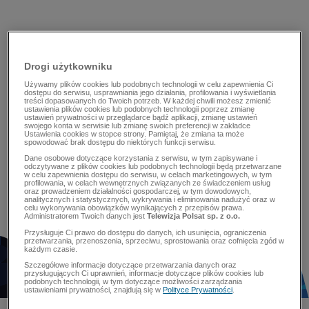
Drogi użytkowniku
Używamy plików cookies lub podobnych technologii w celu zapewnienia Ci
dostępu do serwisu, usprawniania jego działania, profilowania i wyświetlania
treści dopasowanych do Twoich potrzeb. W każdej chwili możesz zmienić
ustawienia plików cookies lub podobnych technologii poprzez zmianę
ustawień prywatności w przeglądarce bądź aplikacji, zmianę ustawień
swojego konta w serwisie lub zmianę swoich preferencji w zakładce
Ustawienia cookies w stopce strony. Pamiętaj, że zmiana ta może
spowodować brak dostępu do niektórych funkcji serwisu.
Dane osobowe dotyczące korzystania z serwisu, w tym zapisywane i
odczytywane z plików cookies lub podobnych technologii będą przetwarzane
w celu zapewnienia dostępu do serwisu, w celach marketingowych, w tym
profilowania, w celach wewnętrznych związanych ze świadczeniem usług
oraz prowadzeniem działalności gospodarczej, w tym dowodowych,
analitycznych i statystycznych, wykrywania i eliminowania nadużyć oraz w
celu wykonywania obowiązków wynikających z przepisów prawa.
Administratorem Twoich danych jest
Telewizja Polsat sp. z o.o.
Przysługuje Ci prawo do dostępu do danych, ich usunięcia, ograniczenia
przetwarzania, przenoszenia, sprzeciwu, sprostowania oraz cofnięcia zgód w
każdym czasie.
Szczegółowe informacje dotyczące przetwarzania danych oraz
przysługujących Ci uprawnień, informacje dotyczące plików cookies lub
podobnych technologii, w tym dotyczące możliwości zarządzania
ustawieniami prywatności, znajdują się w
Polityce Prywatności
.