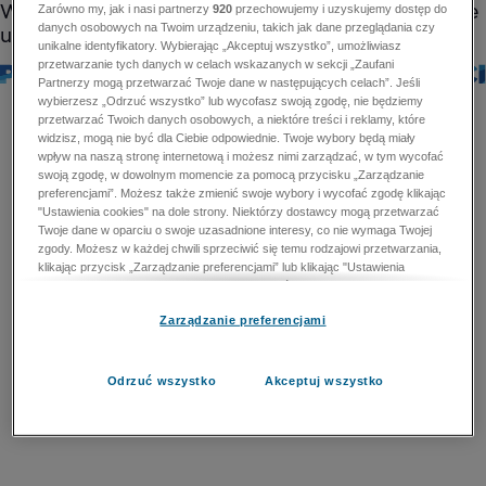
Zarówno my, jak i nasi partnerzy
920
przechowujemy i uzyskujemy dostęp do
danych osobowych na Twoim urządzeniu, takich jak dane przeglądania czy
unikalne identyfikatory. Wybierając „Akceptuj wszystko”, umożliwiasz
przetwarzanie tych danych w celach wskazanych w sekcji „Zaufani
Partnerzy mogą przetwarzać Twoje dane w następujących celach”. Jeśli
wybierzesz „Odrzuć wszystko” lub wycofasz swoją zgodę, nie będziemy
przetwarzać Twoich danych osobowych, a niektóre treści i reklamy, które
widzisz, mogą nie być dla Ciebie odpowiednie. Twoje wybory będą miały
wpływ na naszą stronę internetową i możesz nimi zarządzać, w tym wycofać
swoją zgodę, w dowolnym momencie za pomocą przycisku „Zarządzanie
preferencjami”. Możesz także zmienić swoje wybory i wycofać zgodę klikając
"Ustawienia cookies" na dole strony. Niektórzy dostawcy mogą przetwarzać
Twoje dane w oparciu o swoje uzasadnione interesy, co nie wymaga Twojej
zgody. Możesz w każdej chwili sprzeciwić się temu rodzajowi przetwarzania,
klikając przycisk „Zarządzanie preferencjami” lub klikając "Ustawienia
cookies" na dole strony. Nie możesz sprzeciwić się przetwarzaniu przez
dostawców danych osobowych w celu zapewnienia bezpieczeństwa,
Zarządzanie preferencjami
zapobiegania oszustwom i naprawiania błędów, a w tym celu mogą zostać
wykorzystane pewne dokładne dane geolokalizacyjne i aktywne skanowanie
cech urządzenia w celu identyfikacji. Nie możesz również sprzeciwić się
przetwarzaniu danych osobowych w celu dostarczania i prezentacji reklam i
Odrzuć wszystko
Akceptuj wszystko
treści. Wyjątek ten nie dotyczy reklam ukierunkowanych. Więcej szczegółów
znajdziesz w naszej Polityce Prywatności.
Polityka prywatności
Zaufani Partnerzy mogą przetwarzać Twoje dane w
następujących celach: