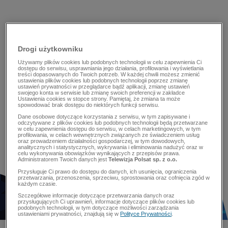
Drogi użytkowniku
Używamy plików cookies lub podobnych technologii w celu zapewnienia Ci
dostępu do serwisu, usprawniania jego działania, profilowania i wyświetlania
treści dopasowanych do Twoich potrzeb. W każdej chwili możesz zmienić
ustawienia plików cookies lub podobnych technologii poprzez zmianę
ustawień prywatności w przeglądarce bądź aplikacji, zmianę ustawień
swojego konta w serwisie lub zmianę swoich preferencji w zakładce
Ustawienia cookies w stopce strony. Pamiętaj, że zmiana ta może
spowodować brak dostępu do niektórych funkcji serwisu.
Dane osobowe dotyczące korzystania z serwisu, w tym zapisywane i
odczytywane z plików cookies lub podobnych technologii będą przetwarzane
w celu zapewnienia dostępu do serwisu, w celach marketingowych, w tym
profilowania, w celach wewnętrznych związanych ze świadczeniem usług
oraz prowadzeniem działalności gospodarczej, w tym dowodowych,
analitycznych i statystycznych, wykrywania i eliminowania nadużyć oraz w
celu wykonywania obowiązków wynikających z przepisów prawa.
Administratorem Twoich danych jest
Telewizja Polsat sp. z o.o.
Przysługuje Ci prawo do dostępu do danych, ich usunięcia, ograniczenia
przetwarzania, przenoszenia, sprzeciwu, sprostowania oraz cofnięcia zgód w
każdym czasie.
Szczegółowe informacje dotyczące przetwarzania danych oraz
przysługujących Ci uprawnień, informacje dotyczące plików cookies lub
podobnych technologii, w tym dotyczące możliwości zarządzania
ustawieniami prywatności, znajdują się w
Polityce Prywatności
.