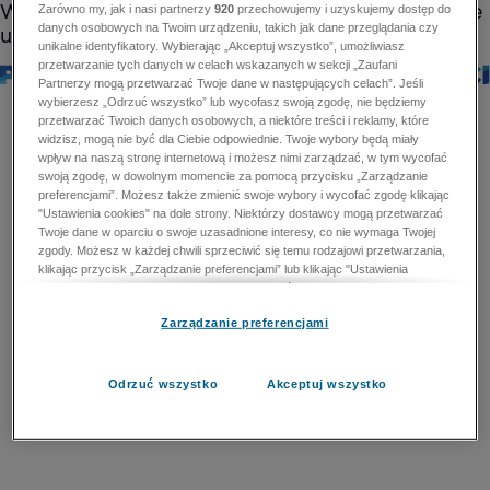
Zarówno my, jak i nasi partnerzy
920
przechowujemy i uzyskujemy dostęp do
danych osobowych na Twoim urządzeniu, takich jak dane przeglądania czy
unikalne identyfikatory. Wybierając „Akceptuj wszystko”, umożliwiasz
przetwarzanie tych danych w celach wskazanych w sekcji „Zaufani
Partnerzy mogą przetwarzać Twoje dane w następujących celach”. Jeśli
wybierzesz „Odrzuć wszystko” lub wycofasz swoją zgodę, nie będziemy
przetwarzać Twoich danych osobowych, a niektóre treści i reklamy, które
widzisz, mogą nie być dla Ciebie odpowiednie. Twoje wybory będą miały
wpływ na naszą stronę internetową i możesz nimi zarządzać, w tym wycofać
swoją zgodę, w dowolnym momencie za pomocą przycisku „Zarządzanie
preferencjami”. Możesz także zmienić swoje wybory i wycofać zgodę klikając
"Ustawienia cookies" na dole strony. Niektórzy dostawcy mogą przetwarzać
Twoje dane w oparciu o swoje uzasadnione interesy, co nie wymaga Twojej
zgody. Możesz w każdej chwili sprzeciwić się temu rodzajowi przetwarzania,
klikając przycisk „Zarządzanie preferencjami” lub klikając "Ustawienia
cookies" na dole strony. Nie możesz sprzeciwić się przetwarzaniu przez
dostawców danych osobowych w celu zapewnienia bezpieczeństwa,
Zarządzanie preferencjami
zapobiegania oszustwom i naprawiania błędów, a w tym celu mogą zostać
wykorzystane pewne dokładne dane geolokalizacyjne i aktywne skanowanie
cech urządzenia w celu identyfikacji. Nie możesz również sprzeciwić się
przetwarzaniu danych osobowych w celu dostarczania i prezentacji reklam i
Odrzuć wszystko
Akceptuj wszystko
treści. Wyjątek ten nie dotyczy reklam ukierunkowanych. Więcej szczegółów
znajdziesz w naszej Polityce Prywatności.
Polityka prywatności
Zaufani Partnerzy mogą przetwarzać Twoje dane w
następujących celach: