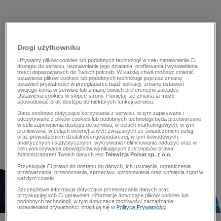
Drogi użytkowniku
Używamy plików cookies lub podobnych technologii w celu zapewnienia Ci
dostępu do serwisu, usprawniania jego działania, profilowania i wyświetlania
treści dopasowanych do Twoich potrzeb. W każdej chwili możesz zmienić
ustawienia plików cookies lub podobnych technologii poprzez zmianę
ustawień prywatności w przeglądarce bądź aplikacji, zmianę ustawień
swojego konta w serwisie lub zmianę swoich preferencji w zakładce
Ustawienia cookies w stopce strony. Pamiętaj, że zmiana ta może
spowodować brak dostępu do niektórych funkcji serwisu.
Dane osobowe dotyczące korzystania z serwisu, w tym zapisywane i
odczytywane z plików cookies lub podobnych technologii będą przetwarzane
w celu zapewnienia dostępu do serwisu, w celach marketingowych, w tym
profilowania, w celach wewnętrznych związanych ze świadczeniem usług
oraz prowadzeniem działalności gospodarczej, w tym dowodowych,
analitycznych i statystycznych, wykrywania i eliminowania nadużyć oraz w
celu wykonywania obowiązków wynikających z przepisów prawa.
Administratorem Twoich danych jest
Telewizja Polsat sp. z o.o.
Przysługuje Ci prawo do dostępu do danych, ich usunięcia, ograniczenia
przetwarzania, przenoszenia, sprzeciwu, sprostowania oraz cofnięcia zgód w
każdym czasie.
Szczegółowe informacje dotyczące przetwarzania danych oraz
przysługujących Ci uprawnień, informacje dotyczące plików cookies lub
podobnych technologii, w tym dotyczące możliwości zarządzania
ustawieniami prywatności, znajdują się w
Polityce Prywatności
.