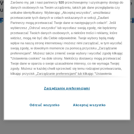
Zarówno my, jak i nasi partnerzy
920
przechowujemy i uzyskujemy dostęp do
danych osobowych na Twoim urządzeniu, takich jak dane przeglądania czy
unikalne identyfikatory. Wybierając „Akceptuj wszystko”, umożliwiasz
przetwarzanie tych danych w celach wskazanych w sekcji „Zaufani
Partnerzy mogą przetwarzać Twoje dane w następujących celach”. Jeśli
wybierzesz „Odrzuć wszystko” lub wycofasz swoją zgodę, nie będziemy
przetwarzać Twoich danych osobowych, a niektóre treści i reklamy, które
widzisz, mogą nie być dla Ciebie odpowiednie. Twoje wybory będą miały
wpływ na naszą stronę internetową i możesz nimi zarządzać, w tym wycofać
swoją zgodę, w dowolnym momencie za pomocą przycisku „Zarządzanie
preferencjami”. Możesz także zmienić swoje wybory i wycofać zgodę klikając
"Ustawienia cookies" na dole strony. Niektórzy dostawcy mogą przetwarzać
Twoje dane w oparciu o swoje uzasadnione interesy, co nie wymaga Twojej
zgody. Możesz w każdej chwili sprzeciwić się temu rodzajowi przetwarzania,
klikając przycisk „Zarządzanie preferencjami” lub klikając "Ustawienia
cookies" na dole strony. Nie możesz sprzeciwić się przetwarzaniu przez
dostawców danych osobowych w celu zapewnienia bezpieczeństwa,
Zarządzanie preferencjami
zapobiegania oszustwom i naprawiania błędów, a w tym celu mogą zostać
wykorzystane pewne dokładne dane geolokalizacyjne i aktywne skanowanie
cech urządzenia w celu identyfikacji. Nie możesz również sprzeciwić się
przetwarzaniu danych osobowych w celu dostarczania i prezentacji reklam i
Odrzuć wszystko
Akceptuj wszystko
treści. Wyjątek ten nie dotyczy reklam ukierunkowanych. Więcej szczegółów
znajdziesz w naszej Polityce Prywatności.
Polityka prywatności
Zaufani Partnerzy mogą przetwarzać Twoje dane w
następujących celach: