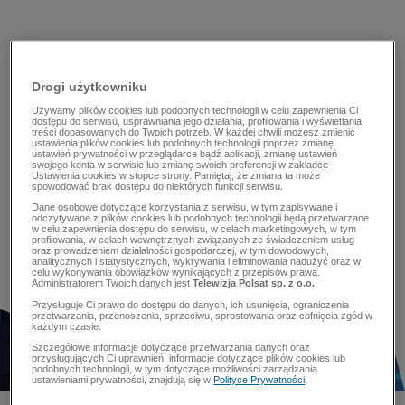
Drogi użytkowniku
Używamy plików cookies lub podobnych technologii w celu zapewnienia Ci
dostępu do serwisu, usprawniania jego działania, profilowania i wyświetlania
treści dopasowanych do Twoich potrzeb. W każdej chwili możesz zmienić
ustawienia plików cookies lub podobnych technologii poprzez zmianę
ustawień prywatności w przeglądarce bądź aplikacji, zmianę ustawień
swojego konta w serwisie lub zmianę swoich preferencji w zakładce
Ustawienia cookies w stopce strony. Pamiętaj, że zmiana ta może
spowodować brak dostępu do niektórych funkcji serwisu.
Dane osobowe dotyczące korzystania z serwisu, w tym zapisywane i
odczytywane z plików cookies lub podobnych technologii będą przetwarzane
w celu zapewnienia dostępu do serwisu, w celach marketingowych, w tym
profilowania, w celach wewnętrznych związanych ze świadczeniem usług
oraz prowadzeniem działalności gospodarczej, w tym dowodowych,
analitycznych i statystycznych, wykrywania i eliminowania nadużyć oraz w
celu wykonywania obowiązków wynikających z przepisów prawa.
Administratorem Twoich danych jest
Telewizja Polsat sp. z o.o.
Przysługuje Ci prawo do dostępu do danych, ich usunięcia, ograniczenia
przetwarzania, przenoszenia, sprzeciwu, sprostowania oraz cofnięcia zgód w
każdym czasie.
Szczegółowe informacje dotyczące przetwarzania danych oraz
przysługujących Ci uprawnień, informacje dotyczące plików cookies lub
podobnych technologii, w tym dotyczące możliwości zarządzania
ustawieniami prywatności, znajdują się w
Polityce Prywatności
.