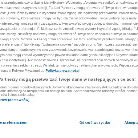
ane przeglądania czy unikalne identyfikatory. Wybierając „Akceptuj wszystko”, umożliwiasz p
 w celach wskazanych w sekcji „Zaufani Partnerzy mogą przetwarzać Twoje dane w następu
rzesz „Odrzuć wszystko” lub wycofasz swoją zgodę, nie będziemy przetwarzać Twoich dan
reści i reklamy, które widzisz, mogą nie być dla Ciebie odpowiednie. Twoje wybory będą miały
ę internetową i możesz nimi zarządzać, w tym wycofać swoją zgodę, w dowolnym momenci
arządzanie preferencjami”. Możesz także zmienić swoje wybory i wycofać zgodę klikając "U
dole strony. Niektórzy dostawcy mogą przetwarzać Twoje dane w oparciu o swoje uzasadnio
wojej zgody. Możesz w każdej chwili sprzeciwić się temu rodzajowi przetwarzania, klikając 
 preferencjami” lub klikając "Ustawienia cookies" na dole strony. Nie możesz sprzeciwić się
wców danych osobowych w celu zapewnienia bezpieczeństwa, zapobiegania oszustwom i na
 tym celu mogą zostać wykorzystane pewne dokładne dane geolokalizacyjne i aktywne skan
 celu identyfikacji. Nie możesz również sprzeciwić się przetwarzaniu danych osobowych w 
 i prezentacji reklam i treści. Wyjątek ten nie dotyczy reklam ukierunkowanych. Więcej szc
 naszej Polityce Prywatności.
Polityka prywatności
Partnerzy mogą przetwarzać Twoje dane w następujących celach:
dnych danych geolokalizacyjnych. Aktywne skanowanie charakterystyki urządzenia do celów 
ie informacji na urządzeniu lub dostęp do nich. Spersonalizowane reklamy i treści, pomiar r
rców i ulepszanie usług.
nerów (dostawców)
e preferencjami
Odrzuć wszystko
Akcept