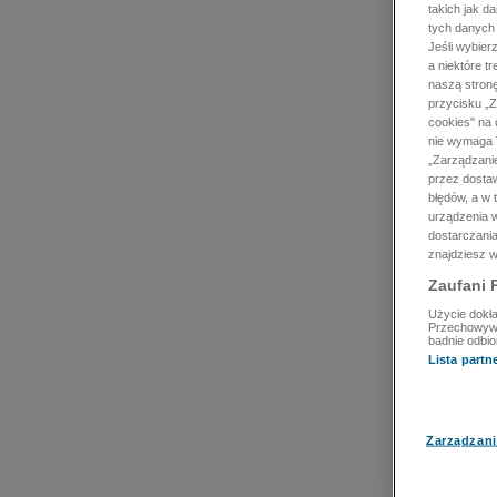
takich jak d
tych danych
Jeśli wybie
a niektóre t
naszą stron
przycisku „Z
cookies" na 
nie wymaga T
„Zarządzanie
przez dosta
błędów, a w
urządzenia w
dostarczania
znajdziesz w
Zaufani 
Użycie dokła
Przechowywan
badnie odbio
Lista part
Zarządzani