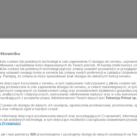
ytkowniku
ów cookies lub podobnych technologii w celu zapewnienia Ci dostępu do serwisu, usprawni
rofilowania i wyświetlania treści dopasowanych do Twoich potrzeb. W każdej chwili możesz z
lików cookies lub podobnych technologii poprzez zmianę ustawień prywatności w przegląda
mianę ustawień swojego konta w serwisie lub zmianę swoich preferencji w zakładce Ustawieni
y. Pamiętaj, że zmiana ta może spowodować brak dostępu do niektórych funkcji serwisu.
e dotyczące korzystania z serwisu, w tym zapisywane i odczytywane z plików cookies lu
będą przetwarzane w celu zapewnienia dostępu do serwisu, w celach marketingowych, w tym 
ętrznych związanych ze świadczeniem usług oraz prowadzeniem działalności gospodarczej
 analitycznych i statystycznych, wykrywania i eliminowania nadużyć oraz w celu wykonyw
wynikających z przepisów prawa. Administratorem Twoich danych jest
Telewizja Polsat sp.
Ci prawo do dostępu do danych, ich usunięcia, ograniczenia przetwarzania, przenoszenia, s
a oraz cofnięcia zgód w każdym czasie.
 informacje dotyczące przetwarzania danych oraz przysługujących Ci uprawnień, informacj
es lub podobnych technologii, w tym dotyczące możliwości zarządzania ustawieniami prywatn
ce Prywatności
.
jak i nasi partnerzy
920
przechowujemy i uzyskujemy dostęp do danych osobowych na Two