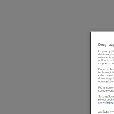
Drogi uż
Używamy plik
działania, p
ustawienia p
aplikacji, z
stopce stron
Dane osobow
technologii 
celach wewn
dowodowych,
obowiązków 
Przysługuje 
sprostowani
Szczegółowe
plików cooki
się w
Polity
Zarówno my, 