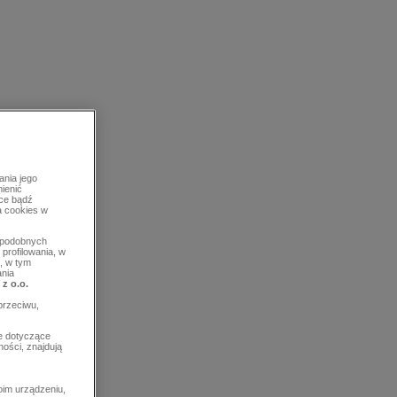
ania jego
mienić
rce bądź
a cookies w
b podobnych
profilowania, w
, w tym
ania
 z o.o.
przeciwu,
e dotyczące
ości, znajdują
im urządzeniu,