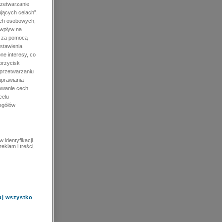
rzetwarzanie
jących celach”.
ych osobowych,
 wpływ na
e za pomocą
stawienia
ne interesy, co
przycisk
 przetwarzaniu
prawiania
owanie cech
celu
zegółów
identyfikacji.
eklam i treści,
uj wszystko