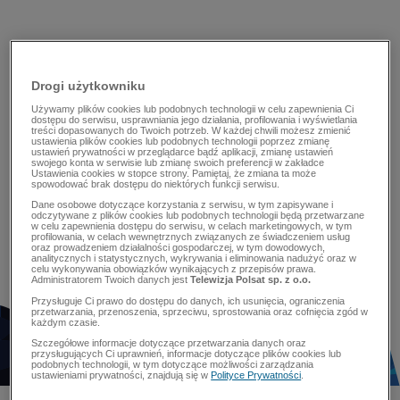
Drogi użytkowniku
Używamy plików cookies lub podobnych technologii w celu zapewnienia Ci
dostępu do serwisu, usprawniania jego działania, profilowania i wyświetlania
treści dopasowanych do Twoich potrzeb. W każdej chwili możesz zmienić
ustawienia plików cookies lub podobnych technologii poprzez zmianę
ustawień prywatności w przeglądarce bądź aplikacji, zmianę ustawień
swojego konta w serwisie lub zmianę swoich preferencji w zakładce
Ustawienia cookies w stopce strony. Pamiętaj, że zmiana ta może
spowodować brak dostępu do niektórych funkcji serwisu.
Dane osobowe dotyczące korzystania z serwisu, w tym zapisywane i
odczytywane z plików cookies lub podobnych technologii będą przetwarzane
w celu zapewnienia dostępu do serwisu, w celach marketingowych, w tym
profilowania, w celach wewnętrznych związanych ze świadczeniem usług
oraz prowadzeniem działalności gospodarczej, w tym dowodowych,
analitycznych i statystycznych, wykrywania i eliminowania nadużyć oraz w
celu wykonywania obowiązków wynikających z przepisów prawa.
Administratorem Twoich danych jest
Telewizja Polsat sp. z o.o.
Przysługuje Ci prawo do dostępu do danych, ich usunięcia, ograniczenia
przetwarzania, przenoszenia, sprzeciwu, sprostowania oraz cofnięcia zgód w
każdym czasie.
Szczegółowe informacje dotyczące przetwarzania danych oraz
przysługujących Ci uprawnień, informacje dotyczące plików cookies lub
podobnych technologii, w tym dotyczące możliwości zarządzania
ustawieniami prywatności, znajdują się w
Polityce Prywatności
.