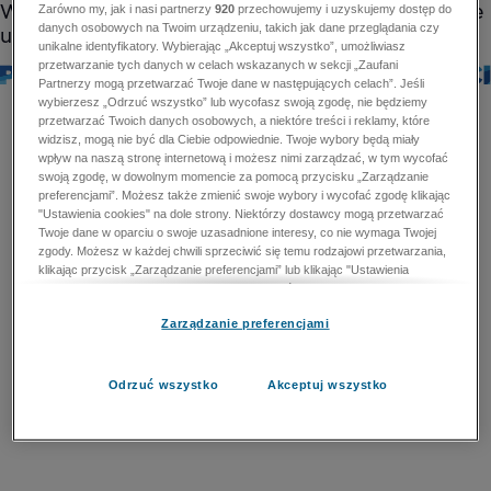
Zarówno my, jak i nasi partnerzy
920
przechowujemy i uzyskujemy dostęp do
danych osobowych na Twoim urządzeniu, takich jak dane przeglądania czy
unikalne identyfikatory. Wybierając „Akceptuj wszystko”, umożliwiasz
przetwarzanie tych danych w celach wskazanych w sekcji „Zaufani
Partnerzy mogą przetwarzać Twoje dane w następujących celach”. Jeśli
wybierzesz „Odrzuć wszystko” lub wycofasz swoją zgodę, nie będziemy
przetwarzać Twoich danych osobowych, a niektóre treści i reklamy, które
widzisz, mogą nie być dla Ciebie odpowiednie. Twoje wybory będą miały
wpływ na naszą stronę internetową i możesz nimi zarządzać, w tym wycofać
swoją zgodę, w dowolnym momencie za pomocą przycisku „Zarządzanie
preferencjami”. Możesz także zmienić swoje wybory i wycofać zgodę klikając
"Ustawienia cookies" na dole strony. Niektórzy dostawcy mogą przetwarzać
Twoje dane w oparciu o swoje uzasadnione interesy, co nie wymaga Twojej
zgody. Możesz w każdej chwili sprzeciwić się temu rodzajowi przetwarzania,
klikając przycisk „Zarządzanie preferencjami” lub klikając "Ustawienia
cookies" na dole strony. Nie możesz sprzeciwić się przetwarzaniu przez
dostawców danych osobowych w celu zapewnienia bezpieczeństwa,
Zarządzanie preferencjami
zapobiegania oszustwom i naprawiania błędów, a w tym celu mogą zostać
wykorzystane pewne dokładne dane geolokalizacyjne i aktywne skanowanie
cech urządzenia w celu identyfikacji. Nie możesz również sprzeciwić się
przetwarzaniu danych osobowych w celu dostarczania i prezentacji reklam i
Odrzuć wszystko
Akceptuj wszystko
treści. Wyjątek ten nie dotyczy reklam ukierunkowanych. Więcej szczegółów
znajdziesz w naszej Polityce Prywatności.
Polityka prywatności
Zaufani Partnerzy mogą przetwarzać Twoje dane w
następujących celach: