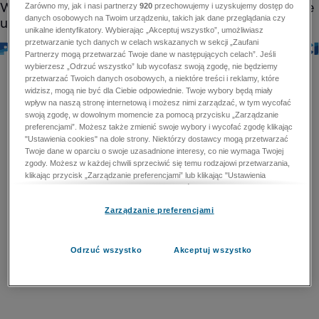
Zarówno my, jak i nasi partnerzy
920
przechowujemy i uzyskujemy dostęp do
danych osobowych na Twoim urządzeniu, takich jak dane przeglądania czy
unikalne identyfikatory. Wybierając „Akceptuj wszystko”, umożliwiasz
przetwarzanie tych danych w celach wskazanych w sekcji „Zaufani
Partnerzy mogą przetwarzać Twoje dane w następujących celach”. Jeśli
wybierzesz „Odrzuć wszystko” lub wycofasz swoją zgodę, nie będziemy
przetwarzać Twoich danych osobowych, a niektóre treści i reklamy, które
widzisz, mogą nie być dla Ciebie odpowiednie. Twoje wybory będą miały
wpływ na naszą stronę internetową i możesz nimi zarządzać, w tym wycofać
swoją zgodę, w dowolnym momencie za pomocą przycisku „Zarządzanie
preferencjami”. Możesz także zmienić swoje wybory i wycofać zgodę klikając
"Ustawienia cookies" na dole strony. Niektórzy dostawcy mogą przetwarzać
Twoje dane w oparciu o swoje uzasadnione interesy, co nie wymaga Twojej
zgody. Możesz w każdej chwili sprzeciwić się temu rodzajowi przetwarzania,
klikając przycisk „Zarządzanie preferencjami” lub klikając "Ustawienia
cookies" na dole strony. Nie możesz sprzeciwić się przetwarzaniu przez
dostawców danych osobowych w celu zapewnienia bezpieczeństwa,
Zarządzanie preferencjami
zapobiegania oszustwom i naprawiania błędów, a w tym celu mogą zostać
wykorzystane pewne dokładne dane geolokalizacyjne i aktywne skanowanie
cech urządzenia w celu identyfikacji. Nie możesz również sprzeciwić się
przetwarzaniu danych osobowych w celu dostarczania i prezentacji reklam i
Odrzuć wszystko
Akceptuj wszystko
treści. Wyjątek ten nie dotyczy reklam ukierunkowanych. Więcej szczegółów
znajdziesz w naszej Polityce Prywatności.
Polityka prywatności
Zaufani Partnerzy mogą przetwarzać Twoje dane w
następujących celach: