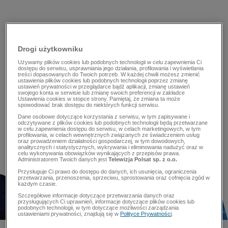
Drogi użytkowniku
Używamy plików cookies lub podobnych technologii w celu zapewnienia Ci
dostępu do serwisu, usprawniania jego działania, profilowania i wyświetlania
treści dopasowanych do Twoich potrzeb. W każdej chwili możesz zmienić
ustawienia plików cookies lub podobnych technologii poprzez zmianę
ustawień prywatności w przeglądarce bądź aplikacji, zmianę ustawień
swojego konta w serwisie lub zmianę swoich preferencji w zakładce
Ustawienia cookies w stopce strony. Pamiętaj, że zmiana ta może
spowodować brak dostępu do niektórych funkcji serwisu.
Dane osobowe dotyczące korzystania z serwisu, w tym zapisywane i
odczytywane z plików cookies lub podobnych technologii będą przetwarzane
w celu zapewnienia dostępu do serwisu, w celach marketingowych, w tym
profilowania, w celach wewnętrznych związanych ze świadczeniem usług
oraz prowadzeniem działalności gospodarczej, w tym dowodowych,
analitycznych i statystycznych, wykrywania i eliminowania nadużyć oraz w
celu wykonywania obowiązków wynikających z przepisów prawa.
Administratorem Twoich danych jest
Telewizja Polsat sp. z o.o.
Przysługuje Ci prawo do dostępu do danych, ich usunięcia, ograniczenia
przetwarzania, przenoszenia, sprzeciwu, sprostowania oraz cofnięcia zgód w
każdym czasie.
Szczegółowe informacje dotyczące przetwarzania danych oraz
przysługujących Ci uprawnień, informacje dotyczące plików cookies lub
podobnych technologii, w tym dotyczące możliwości zarządzania
ustawieniami prywatności, znajdują się w
Polityce Prywatności
.