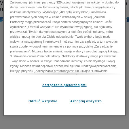
Zarówno my, jak i nasi partnerzy
920
przechowujemy i uzyskujemy dostęp do
danych osobowych na Twoim urządzeniu, takich jak dane przeglądania czy
unikalne identyfikatory. Wybierając „Akceptuj wszystko”, umożliwiasz
przetwarzanie tych danych w celach wskazanych w sekcji „Zaufani
Partnerzy mogą przetwarzać Twoje dane w następujących celach”. Jeśli
wybierzesz „Odrzuć wszystko” lub wycofasz swoją zgodę, nie będziemy
przetwarzać Twoich danych osobowych, a niektóre treści i reklamy, które
widzisz, mogą nie być dla Ciebie odpowiednie. Twoje wybory będą miały
wpływ na naszą stronę internetową i możesz nimi zarządzać, w tym wycofać
swoją zgodę, w dowolnym momencie za pomocą przycisku „Zarządzanie
preferencjami”. Możesz także zmienić swoje wybory i wycofać zgodę klikając
"Ustawienia cookies" na dole strony. Niektórzy dostawcy mogą przetwarzać
Twoje dane w oparciu o swoje uzasadnione interesy, co nie wymaga Twojej
zgody. Możesz w każdej chwili sprzeciwić się temu rodzajowi przetwarzania,
klikając przycisk „Zarządzanie preferencjami” lub klikając "Ustawienia
cookies" na dole strony. Nie możesz sprzeciwić się przetwarzaniu przez
dostawców danych osobowych w celu zapewnienia bezpieczeństwa,
Zarządzanie preferencjami
zapobiegania oszustwom i naprawiania błędów, a w tym celu mogą zostać
wykorzystane pewne dokładne dane geolokalizacyjne i aktywne skanowanie
cech urządzenia w celu identyfikacji. Nie możesz również sprzeciwić się
przetwarzaniu danych osobowych w celu dostarczania i prezentacji reklam i
Odrzuć wszystko
Akceptuj wszystko
treści. Wyjątek ten nie dotyczy reklam ukierunkowanych. Więcej szczegółów
znajdziesz w naszej Polityce Prywatności.
Polityka prywatności
Zaufani Partnerzy mogą przetwarzać Twoje dane w
następujących celach: