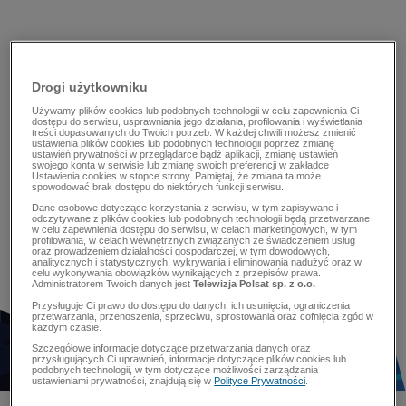
Drogi użytkowniku
Używamy plików cookies lub podobnych technologii w celu zapewnienia Ci
dostępu do serwisu, usprawniania jego działania, profilowania i wyświetlania
treści dopasowanych do Twoich potrzeb. W każdej chwili możesz zmienić
ustawienia plików cookies lub podobnych technologii poprzez zmianę
ustawień prywatności w przeglądarce bądź aplikacji, zmianę ustawień
swojego konta w serwisie lub zmianę swoich preferencji w zakładce
Ustawienia cookies w stopce strony. Pamiętaj, że zmiana ta może
spowodować brak dostępu do niektórych funkcji serwisu.
Dane osobowe dotyczące korzystania z serwisu, w tym zapisywane i
odczytywane z plików cookies lub podobnych technologii będą przetwarzane
w celu zapewnienia dostępu do serwisu, w celach marketingowych, w tym
profilowania, w celach wewnętrznych związanych ze świadczeniem usług
oraz prowadzeniem działalności gospodarczej, w tym dowodowych,
analitycznych i statystycznych, wykrywania i eliminowania nadużyć oraz w
celu wykonywania obowiązków wynikających z przepisów prawa.
Administratorem Twoich danych jest
Telewizja Polsat sp. z o.o.
Przysługuje Ci prawo do dostępu do danych, ich usunięcia, ograniczenia
przetwarzania, przenoszenia, sprzeciwu, sprostowania oraz cofnięcia zgód w
każdym czasie.
Szczegółowe informacje dotyczące przetwarzania danych oraz
przysługujących Ci uprawnień, informacje dotyczące plików cookies lub
podobnych technologii, w tym dotyczące możliwości zarządzania
ustawieniami prywatności, znajdują się w
Polityce Prywatności
.