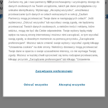
Zarówno my, jak i nasi partnerzy
920
przechowujemy i uzyskujemy dostęp do
danych osobowych na Twoim urządzeniu, takich jak dane przeglądania czy
unikalne identyfikatory. Wybierając „Akceptuj wszystko”, umożliwiasz
przetwarzanie tych danych w celach wskazanych w sekcji „Zaufani
Partnerzy mogą przetwarzać Twoje dane w następujących celach”. Jeśli
wybierzesz „Odrzuć wszystko” lub wycofasz swoją zgodę, nie będziemy
przetwarzać Twoich danych osobowych, a niektóre treści i reklamy, które
widzisz, mogą nie być dla Ciebie odpowiednie. Twoje wybory będą miały
wpływ na naszą stronę internetową i możesz nimi zarządzać, w tym wycofać
swoją zgodę, w dowolnym momencie za pomocą przycisku „Zarządzanie
preferencjami”. Możesz także zmienić swoje wybory i wycofać zgodę klikając
"Ustawienia cookies" na dole strony. Niektórzy dostawcy mogą przetwarzać
Twoje dane w oparciu o swoje uzasadnione interesy, co nie wymaga Twojej
zgody. Możesz w każdej chwili sprzeciwić się temu rodzajowi przetwarzania,
klikając przycisk „Zarządzanie preferencjami” lub klikając "Ustawienia
cookies" na dole strony. Nie możesz sprzeciwić się przetwarzaniu przez
dostawców danych osobowych w celu zapewnienia bezpieczeństwa,
Zarządzanie preferencjami
zapobiegania oszustwom i naprawiania błędów, a w tym celu mogą zostać
wykorzystane pewne dokładne dane geolokalizacyjne i aktywne skanowanie
cech urządzenia w celu identyfikacji. Nie możesz również sprzeciwić się
przetwarzaniu danych osobowych w celu dostarczania i prezentacji reklam i
Odrzuć wszystko
Akceptuj wszystko
treści. Wyjątek ten nie dotyczy reklam ukierunkowanych. Więcej szczegółów
znajdziesz w naszej Polityce Prywatności.
Polityka prywatności
Zaufani Partnerzy mogą przetwarzać Twoje dane w
następujących celach: