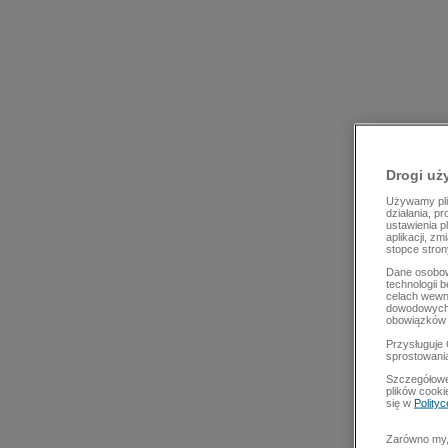
Drogi uż
Używamy plik
działania, p
ustawienia p
aplikacji, z
stopce stron
Dane osobow
technologii 
celach wewn
dowodowych,
obowiązków 
Przysługuje 
sprostowani
Szczegółowe
plików cooki
się w
Polity
Zarówno my, 