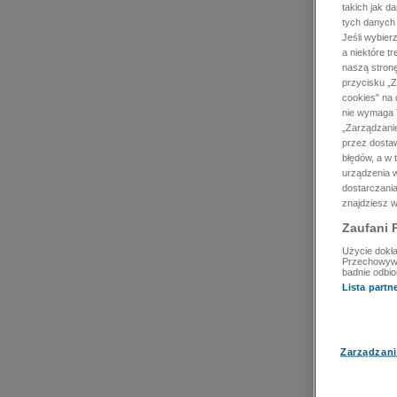
takich jak d
tych danych
Jeśli wybie
a niektóre t
naszą stron
przycisku „Z
cookies" na 
nie wymaga T
„Zarządzanie
przez dosta
błędów, a w
urządzenia w
dostarczania
znajdziesz w
Zaufani 
Użycie dokła
Przechowywan
badnie odbio
Lista part
Zarządzani