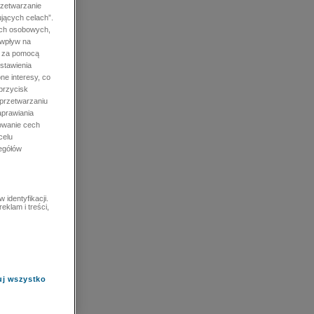
rzetwarzanie
jących celach”.
ych osobowych,
 wpływ na
e za pomocą
stawienia
ne interesy, co
przycisk
 przetwarzaniu
prawiania
owanie cech
celu
zegółów
identyfikacji.
eklam i treści,
uj wszystko