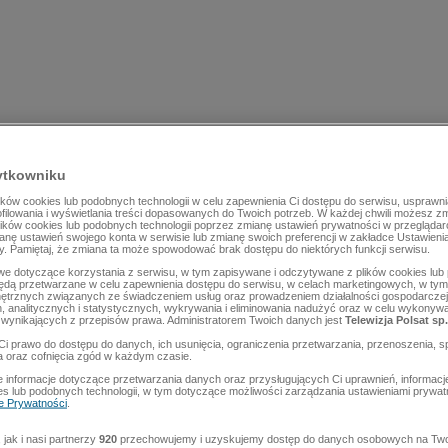
ytkowniku
ów cookies lub podobnych technologii w celu zapewnienia Ci dostępu do serwisu, usprawni
rofilowania i wyświetlania treści dopasowanych do Twoich potrzeb. W każdej chwili możesz z
lików cookies lub podobnych technologii poprzez zmianę ustawień prywatności w przegląda
mianę ustawień swojego konta w serwisie lub zmianę swoich preferencji w zakładce Ustawieni
y. Pamiętaj, że zmiana ta może spowodować brak dostępu do niektórych funkcji serwisu.
e dotyczące korzystania z serwisu, w tym zapisywane i odczytywane z plików cookies lu
będą przetwarzane w celu zapewnienia dostępu do serwisu, w celach marketingowych, w tym 
ętrznych związanych ze świadczeniem usług oraz prowadzeniem działalności gospodarczej
 analitycznych i statystycznych, wykrywania i eliminowania nadużyć oraz w celu wykonyw
wynikających z przepisów prawa. Administratorem Twoich danych jest
Telewizja Polsat sp.
Ci prawo do dostępu do danych, ich usunięcia, ograniczenia przetwarzania, przenoszenia, s
a oraz cofnięcia zgód w każdym czasie.
 informacje dotyczące przetwarzania danych oraz przysługujących Ci uprawnień, informacj
es lub podobnych technologii, w tym dotyczące możliwości zarządzania ustawieniami prywatn
ce Prywatności
.
jak i nasi partnerzy
920
przechowujemy i uzyskujemy dostęp do danych osobowych na Two