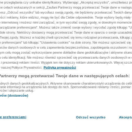
ane przeglądania czy unikalne identyfikatory. Wybierając „Akceptuj wszystko”, umożliwiasz p
 w celach wskazanych w sekcji „Zaufani Partnerzy mogą przetwarzać Twoje dane w następu
rzesz „Odrzuć wszystko” lub wycofasz swoją zgodę, nie będziemy przetwarzać Twoich dan
reści i reklamy, które widzisz, mogą nie być dla Ciebie odpowiednie. Twoje wybory będą miały
ę internetową i możesz nimi zarządzać, w tym wycofać swoją zgodę, w dowolnym momenci
arządzanie preferencjami”. Możesz także zmienić swoje wybory i wycofać zgodę klikając "U
dole strony. Niektórzy dostawcy mogą przetwarzać Twoje dane w oparciu o swoje uzasadnio
wojej zgody. Możesz w każdej chwili sprzeciwić się temu rodzajowi przetwarzania, klikając 
 preferencjami” lub klikając "Ustawienia cookies" na dole strony. Nie możesz sprzeciwić się
wców danych osobowych w celu zapewnienia bezpieczeństwa, zapobiegania oszustwom i na
 tym celu mogą zostać wykorzystane pewne dokładne dane geolokalizacyjne i aktywne skan
 celu identyfikacji. Nie możesz również sprzeciwić się przetwarzaniu danych osobowych w 
 i prezentacji reklam i treści. Wyjątek ten nie dotyczy reklam ukierunkowanych. Więcej szc
 naszej Polityce Prywatności.
Polityka prywatności
Partnerzy mogą przetwarzać Twoje dane w następujących celach:
dnych danych geolokalizacyjnych. Aktywne skanowanie charakterystyki urządzenia do celów 
ie informacji na urządzeniu lub dostęp do nich. Spersonalizowane reklamy i treści, pomiar r
rców i ulepszanie usług.
nerów (dostawców)
e preferencjami
Odrzuć wszystko
Akcept