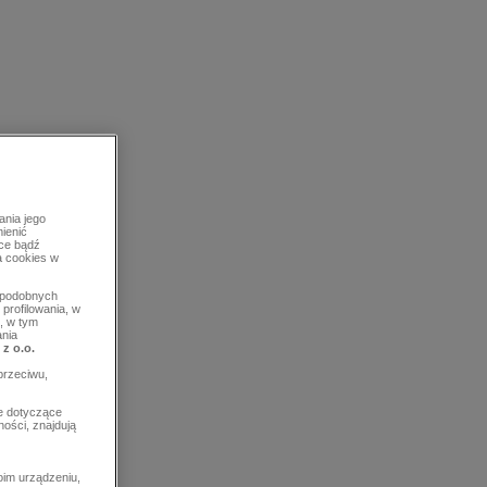
ania jego
mienić
rce bądź
a cookies w
b podobnych
profilowania, w
, w tym
ania
 z o.o.
przeciwu,
e dotyczące
ości, znajdują
im urządzeniu,