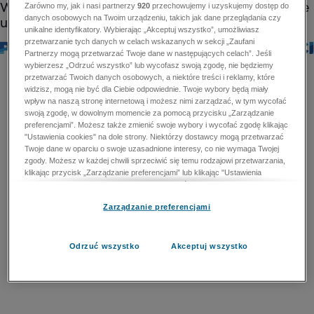
Zarówno my, jak i nasi partnerzy
920
przechowujemy i uzyskujemy dostęp do
danych osobowych na Twoim urządzeniu, takich jak dane przeglądania czy
unikalne identyfikatory. Wybierając „Akceptuj wszystko”, umożliwiasz
przetwarzanie tych danych w celach wskazanych w sekcji „Zaufani
Partnerzy mogą przetwarzać Twoje dane w następujących celach”. Jeśli
wybierzesz „Odrzuć wszystko” lub wycofasz swoją zgodę, nie będziemy
przetwarzać Twoich danych osobowych, a niektóre treści i reklamy, które
widzisz, mogą nie być dla Ciebie odpowiednie. Twoje wybory będą miały
wpływ na naszą stronę internetową i możesz nimi zarządzać, w tym wycofać
swoją zgodę, w dowolnym momencie za pomocą przycisku „Zarządzanie
preferencjami”. Możesz także zmienić swoje wybory i wycofać zgodę klikając
"Ustawienia cookies" na dole strony. Niektórzy dostawcy mogą przetwarzać
Twoje dane w oparciu o swoje uzasadnione interesy, co nie wymaga Twojej
zgody. Możesz w każdej chwili sprzeciwić się temu rodzajowi przetwarzania,
klikając przycisk „Zarządzanie preferencjami” lub klikając "Ustawienia
cookies" na dole strony. Nie możesz sprzeciwić się przetwarzaniu przez
dostawców danych osobowych w celu zapewnienia bezpieczeństwa,
Zarządzanie preferencjami
zapobiegania oszustwom i naprawiania błędów, a w tym celu mogą zostać
wykorzystane pewne dokładne dane geolokalizacyjne i aktywne skanowanie
cech urządzenia w celu identyfikacji. Nie możesz również sprzeciwić się
przetwarzaniu danych osobowych w celu dostarczania i prezentacji reklam i
Odrzuć wszystko
Akceptuj wszystko
treści. Wyjątek ten nie dotyczy reklam ukierunkowanych. Więcej szczegółów
znajdziesz w naszej Polityce Prywatności.
Polityka prywatności
Zaufani Partnerzy mogą przetwarzać Twoje dane w
następujących celach: