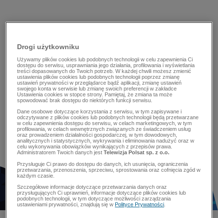
Drogi użytkowniku
Używamy plików cookies lub podobnych technologii w celu zapewnienia Ci
dostępu do serwisu, usprawniania jego działania, profilowania i wyświetlania
treści dopasowanych do Twoich potrzeb. W każdej chwili możesz zmienić
ustawienia plików cookies lub podobnych technologii poprzez zmianę
ustawień prywatności w przeglądarce bądź aplikacji, zmianę ustawień
swojego konta w serwisie lub zmianę swoich preferencji w zakładce
Ustawienia cookies w stopce strony. Pamiętaj, że zmiana ta może
spowodować brak dostępu do niektórych funkcji serwisu.
Dane osobowe dotyczące korzystania z serwisu, w tym zapisywane i
odczytywane z plików cookies lub podobnych technologii będą przetwarzane
w celu zapewnienia dostępu do serwisu, w celach marketingowych, w tym
profilowania, w celach wewnętrznych związanych ze świadczeniem usług
oraz prowadzeniem działalności gospodarczej, w tym dowodowych,
analitycznych i statystycznych, wykrywania i eliminowania nadużyć oraz w
celu wykonywania obowiązków wynikających z przepisów prawa.
Administratorem Twoich danych jest
Telewizja Polsat sp. z o.o.
Przysługuje Ci prawo do dostępu do danych, ich usunięcia, ograniczenia
przetwarzania, przenoszenia, sprzeciwu, sprostowania oraz cofnięcia zgód w
każdym czasie.
Szczegółowe informacje dotyczące przetwarzania danych oraz
przysługujących Ci uprawnień, informacje dotyczące plików cookies lub
podobnych technologii, w tym dotyczące możliwości zarządzania
ustawieniami prywatności, znajdują się w
Polityce Prywatności
.