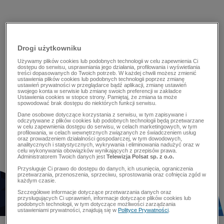
Drogi użytkowniku
Używamy plików cookies lub podobnych technologii w celu zapewnienia Ci
dostępu do serwisu, usprawniania jego działania, profilowania i wyświetlania
treści dopasowanych do Twoich potrzeb. W każdej chwili możesz zmienić
ustawienia plików cookies lub podobnych technologii poprzez zmianę
ustawień prywatności w przeglądarce bądź aplikacji, zmianę ustawień
swojego konta w serwisie lub zmianę swoich preferencji w zakładce
Ustawienia cookies w stopce strony. Pamiętaj, że zmiana ta może
spowodować brak dostępu do niektórych funkcji serwisu.
Dane osobowe dotyczące korzystania z serwisu, w tym zapisywane i
odczytywane z plików cookies lub podobnych technologii będą przetwarzane
w celu zapewnienia dostępu do serwisu, w celach marketingowych, w tym
profilowania, w celach wewnętrznych związanych ze świadczeniem usług
oraz prowadzeniem działalności gospodarczej, w tym dowodowych,
analitycznych i statystycznych, wykrywania i eliminowania nadużyć oraz w
celu wykonywania obowiązków wynikających z przepisów prawa.
Administratorem Twoich danych jest
Telewizja Polsat sp. z o.o.
Przysługuje Ci prawo do dostępu do danych, ich usunięcia, ograniczenia
przetwarzania, przenoszenia, sprzeciwu, sprostowania oraz cofnięcia zgód w
każdym czasie.
Szczegółowe informacje dotyczące przetwarzania danych oraz
przysługujących Ci uprawnień, informacje dotyczące plików cookies lub
podobnych technologii, w tym dotyczące możliwości zarządzania
ustawieniami prywatności, znajdują się w
Polityce Prywatności
.