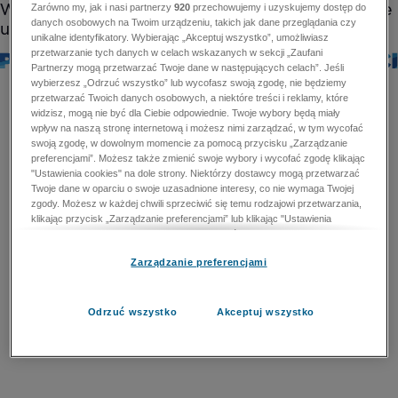
Zarówno my, jak i nasi partnerzy
920
przechowujemy i uzyskujemy dostęp do
danych osobowych na Twoim urządzeniu, takich jak dane przeglądania czy
unikalne identyfikatory. Wybierając „Akceptuj wszystko”, umożliwiasz
przetwarzanie tych danych w celach wskazanych w sekcji „Zaufani
Partnerzy mogą przetwarzać Twoje dane w następujących celach”. Jeśli
wybierzesz „Odrzuć wszystko” lub wycofasz swoją zgodę, nie będziemy
przetwarzać Twoich danych osobowych, a niektóre treści i reklamy, które
widzisz, mogą nie być dla Ciebie odpowiednie. Twoje wybory będą miały
wpływ na naszą stronę internetową i możesz nimi zarządzać, w tym wycofać
swoją zgodę, w dowolnym momencie za pomocą przycisku „Zarządzanie
preferencjami”. Możesz także zmienić swoje wybory i wycofać zgodę klikając
"Ustawienia cookies" na dole strony. Niektórzy dostawcy mogą przetwarzać
Twoje dane w oparciu o swoje uzasadnione interesy, co nie wymaga Twojej
zgody. Możesz w każdej chwili sprzeciwić się temu rodzajowi przetwarzania,
klikając przycisk „Zarządzanie preferencjami” lub klikając "Ustawienia
cookies" na dole strony. Nie możesz sprzeciwić się przetwarzaniu przez
dostawców danych osobowych w celu zapewnienia bezpieczeństwa,
Zarządzanie preferencjami
zapobiegania oszustwom i naprawiania błędów, a w tym celu mogą zostać
wykorzystane pewne dokładne dane geolokalizacyjne i aktywne skanowanie
cech urządzenia w celu identyfikacji. Nie możesz również sprzeciwić się
przetwarzaniu danych osobowych w celu dostarczania i prezentacji reklam i
Odrzuć wszystko
Akceptuj wszystko
treści. Wyjątek ten nie dotyczy reklam ukierunkowanych. Więcej szczegółów
znajdziesz w naszej Polityce Prywatności.
Polityka prywatności
Zaufani Partnerzy mogą przetwarzać Twoje dane w
następujących celach: