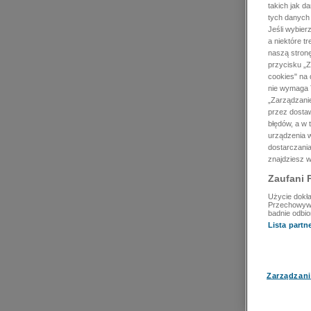
takich jak d
tych danych
Jeśli wybie
a niektóre t
naszą stron
przycisku „Z
cookies" na 
nie wymaga T
„Zarządzanie
przez dosta
błędów, a w
urządzenia w
dostarczania
znajdziesz w
Zaufani 
Użycie dokła
Przechowywan
badnie odbio
Lista part
Zarządzani