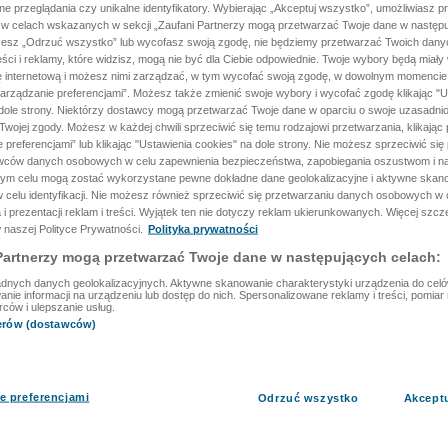
ane przeglądania czy unikalne identyfikatory. Wybierając „Akceptuj wszystko”, umożliwiasz p
 w celach wskazanych w sekcji „Zaufani Partnerzy mogą przetwarzać Twoje dane w następu
rzesz „Odrzuć wszystko” lub wycofasz swoją zgodę, nie będziemy przetwarzać Twoich dan
reści i reklamy, które widzisz, mogą nie być dla Ciebie odpowiednie. Twoje wybory będą miały
ę internetową i możesz nimi zarządzać, w tym wycofać swoją zgodę, w dowolnym momenci
arządzanie preferencjami”. Możesz także zmienić swoje wybory i wycofać zgodę klikając "U
dole strony. Niektórzy dostawcy mogą przetwarzać Twoje dane w oparciu o swoje uzasadnio
wojej zgody. Możesz w każdej chwili sprzeciwić się temu rodzajowi przetwarzania, klikając 
 preferencjami” lub klikając "Ustawienia cookies" na dole strony. Nie możesz sprzeciwić się
wców danych osobowych w celu zapewnienia bezpieczeństwa, zapobiegania oszustwom i na
 tym celu mogą zostać wykorzystane pewne dokładne dane geolokalizacyjne i aktywne skan
 celu identyfikacji. Nie możesz również sprzeciwić się przetwarzaniu danych osobowych w 
 i prezentacji reklam i treści. Wyjątek ten nie dotyczy reklam ukierunkowanych. Więcej szc
 naszej Polityce Prywatności.
Polityka prywatności
Partnerzy mogą przetwarzać Twoje dane w następujących celach:
dnych danych geolokalizacyjnych. Aktywne skanowanie charakterystyki urządzenia do celów 
ie informacji na urządzeniu lub dostęp do nich. Spersonalizowane reklamy i treści, pomiar r
rców i ulepszanie usług.
nerów (dostawców)
e preferencjami
Odrzuć wszystko
Akcept