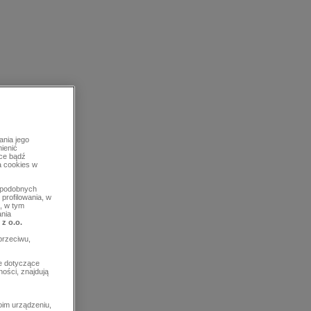
ania jego
mienić
rce bądź
a cookies w
b podobnych
profilowania, w
, w tym
ania
 z o.o.
przeciwu,
e dotyczące
ości, znajdują
im urządzeniu,