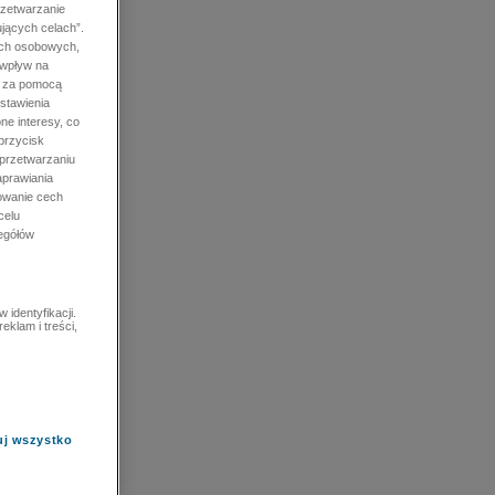
rzetwarzanie
jących celach”.
ych osobowych,
 wpływ na
e za pomocą
stawienia
ne interesy, co
przycisk
 przetwarzaniu
prawiania
owanie cech
celu
zegółów
identyfikacji.
eklam i treści,
uj wszystko