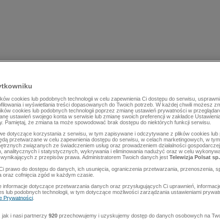
ytkowniku
ów cookies lub podobnych technologii w celu zapewnienia Ci dostępu do serwisu, usprawni
rofilowania i wyświetlania treści dopasowanych do Twoich potrzeb. W każdej chwili możesz z
lików cookies lub podobnych technologii poprzez zmianę ustawień prywatności w przegląda
mianę ustawień swojego konta w serwisie lub zmianę swoich preferencji w zakładce Ustawieni
y. Pamiętaj, że zmiana ta może spowodować brak dostępu do niektórych funkcji serwisu.
e dotyczące korzystania z serwisu, w tym zapisywane i odczytywane z plików cookies lu
będą przetwarzane w celu zapewnienia dostępu do serwisu, w celach marketingowych, w tym 
ętrznych związanych ze świadczeniem usług oraz prowadzeniem działalności gospodarczej
 analitycznych i statystycznych, wykrywania i eliminowania nadużyć oraz w celu wykonyw
wynikających z przepisów prawa. Administratorem Twoich danych jest
Telewizja Polsat sp.
Ci prawo do dostępu do danych, ich usunięcia, ograniczenia przetwarzania, przenoszenia, s
a oraz cofnięcia zgód w każdym czasie.
 informacje dotyczące przetwarzania danych oraz przysługujących Ci uprawnień, informacj
es lub podobnych technologii, w tym dotyczące możliwości zarządzania ustawieniami prywatn
ce Prywatności
.
jak i nasi partnerzy
920
przechowujemy i uzyskujemy dostęp do danych osobowych na Two