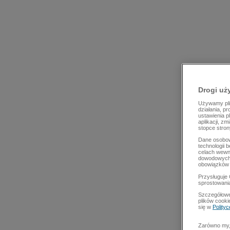
Drogi uż
Używamy plik
działania, p
ustawienia p
aplikacji, z
stopce stron
Dane osobow
technologii 
celach wewn
dowodowych,
obowiązków 
Przysługuje 
sprostowani
Szczegółowe
plików cooki
się w
Polity
Zarówno my, 