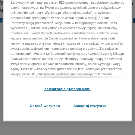
Zarówno my, jak i nasi partnerzy
920
przechowujemy i uzyskujemy dostęp do
danych osobowych na Twoim urządzeniu, takich jak dane przeglądania czy
unikalne identyfikatory. Wybierając „Akceptuj wszystko”, umożliwiasz
przetwarzanie tych danych w celach wskazanych w sekcji „Zaufani
Partnerzy mogą przetwarzać Twoje dane w następujących celach”. Jeśli
wybierzesz „Odrzuć wszystko” lub wycofasz swoją zgodę, nie będziemy
przetwarzać Twoich danych osobowych, a niektóre treści i reklamy, które
widzisz, mogą nie być dla Ciebie odpowiednie. Twoje wybory będą miały
wpływ na naszą stronę internetową i możesz nimi zarządzać, w tym wycofać
swoją zgodę, w dowolnym momencie za pomocą przycisku „Zarządzanie
preferencjami”. Możesz także zmienić swoje wybory i wycofać zgodę klikając
"Ustawienia cookies" na dole strony. Niektórzy dostawcy mogą przetwarzać
Twoje dane w oparciu o swoje uzasadnione interesy, co nie wymaga Twojej
zgody. Możesz w każdej chwili sprzeciwić się temu rodzajowi przetwarzania,
klikając przycisk „Zarządzanie preferencjami” lub klikając "Ustawienia
cookies" na dole strony. Nie możesz sprzeciwić się przetwarzaniu przez
dostawców danych osobowych w celu zapewnienia bezpieczeństwa,
Zarządzanie preferencjami
zapobiegania oszustwom i naprawiania błędów, a w tym celu mogą zostać
wykorzystane pewne dokładne dane geolokalizacyjne i aktywne skanowanie
cech urządzenia w celu identyfikacji. Nie możesz również sprzeciwić się
przetwarzaniu danych osobowych w celu dostarczania i prezentacji reklam i
Odrzuć wszystko
Akceptuj wszystko
treści. Wyjątek ten nie dotyczy reklam ukierunkowanych. Więcej szczegółów
znajdziesz w naszej Polityce Prywatności.
Polityka prywatności
Zaufani Partnerzy mogą przetwarzać Twoje dane w
następujących celach: