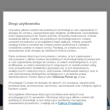
Drogi użytkowniku
Używamy plików cookies lub podobnych technologii w celu zapewnienia Ci
dostępu do serwisu, usprawniania jego działania, profilowania i wyświetlania
treści dopasowanych do Twoich potrzeb. W każdej chwili możesz zmienić
ustawienia plików cookies lub podobnych technologii poprzez zmianę
ustawień prywatności w przeglądarce bądź aplikacji, zmianę ustawień
swojego konta w serwisie lub zmianę swoich preferencji w zakładce
Ustawienia cookies w stopce strony. Pamiętaj, że zmiana ta może
spowodować brak dostępu do niektórych funkcji serwisu.
Dane osobowe dotyczące korzystania z serwisu, w tym zapisywane i
odczytywane z plików cookies lub podobnych technologii będą przetwarzane
w celu zapewnienia dostępu do serwisu, w celach marketingowych, w tym
profilowania, w celach wewnętrznych związanych ze świadczeniem usług
oraz prowadzeniem działalności gospodarczej, w tym dowodowych,
analitycznych i statystycznych, wykrywania i eliminowania nadużyć oraz w
celu wykonywania obowiązków wynikających z przepisów prawa.
Administratorem Twoich danych jest
Telewizja Polsat sp. z o.o.
Przysługuje Ci prawo do dostępu do danych, ich usunięcia, ograniczenia
przetwarzania, przenoszenia, sprzeciwu, sprostowania oraz cofnięcia zgód w
każdym czasie.
Szczegółowe informacje dotyczące przetwarzania danych oraz
przysługujących Ci uprawnień, informacje dotyczące plików cookies lub
podobnych technologii, w tym dotyczące możliwości zarządzania
ustawieniami prywatności, znajdują się w
Polityce Prywatności
.