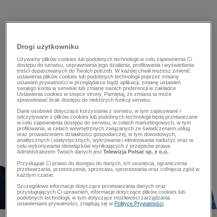
Drogi użytkowniku
Używamy plików cookies lub podobnych technologii w celu zapewnienia Ci
dostępu do serwisu, usprawniania jego działania, profilowania i wyświetlania
treści dopasowanych do Twoich potrzeb. W każdej chwili możesz zmienić
ustawienia plików cookies lub podobnych technologii poprzez zmianę
ustawień prywatności w przeglądarce bądź aplikacji, zmianę ustawień
swojego konta w serwisie lub zmianę swoich preferencji w zakładce
Ustawienia cookies w stopce strony. Pamiętaj, że zmiana ta może
spowodować brak dostępu do niektórych funkcji serwisu.
Dane osobowe dotyczące korzystania z serwisu, w tym zapisywane i
odczytywane z plików cookies lub podobnych technologii będą przetwarzane
w celu zapewnienia dostępu do serwisu, w celach marketingowych, w tym
profilowania, w celach wewnętrznych związanych ze świadczeniem usług
oraz prowadzeniem działalności gospodarczej, w tym dowodowych,
analitycznych i statystycznych, wykrywania i eliminowania nadużyć oraz w
celu wykonywania obowiązków wynikających z przepisów prawa.
Administratorem Twoich danych jest
Telewizja Polsat sp. z o.o.
Przysługuje Ci prawo do dostępu do danych, ich usunięcia, ograniczenia
przetwarzania, przenoszenia, sprzeciwu, sprostowania oraz cofnięcia zgód w
każdym czasie.
Szczegółowe informacje dotyczące przetwarzania danych oraz
przysługujących Ci uprawnień, informacje dotyczące plików cookies lub
podobnych technologii, w tym dotyczące możliwości zarządzania
ustawieniami prywatności, znajdują się w
Polityce Prywatności
.