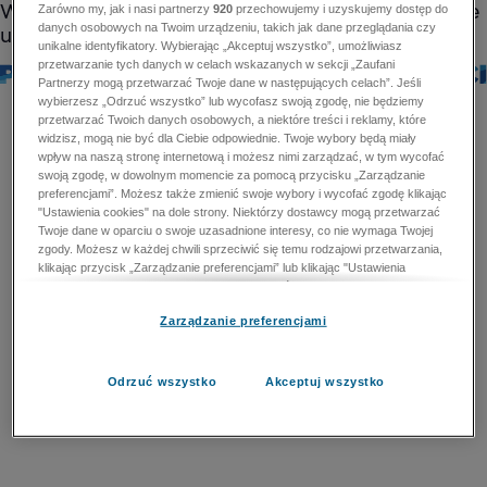
Zarówno my, jak i nasi partnerzy
920
przechowujemy i uzyskujemy dostęp do
danych osobowych na Twoim urządzeniu, takich jak dane przeglądania czy
unikalne identyfikatory. Wybierając „Akceptuj wszystko”, umożliwiasz
przetwarzanie tych danych w celach wskazanych w sekcji „Zaufani
Partnerzy mogą przetwarzać Twoje dane w następujących celach”. Jeśli
wybierzesz „Odrzuć wszystko” lub wycofasz swoją zgodę, nie będziemy
przetwarzać Twoich danych osobowych, a niektóre treści i reklamy, które
widzisz, mogą nie być dla Ciebie odpowiednie. Twoje wybory będą miały
wpływ na naszą stronę internetową i możesz nimi zarządzać, w tym wycofać
swoją zgodę, w dowolnym momencie za pomocą przycisku „Zarządzanie
preferencjami”. Możesz także zmienić swoje wybory i wycofać zgodę klikając
"Ustawienia cookies" na dole strony. Niektórzy dostawcy mogą przetwarzać
Twoje dane w oparciu o swoje uzasadnione interesy, co nie wymaga Twojej
zgody. Możesz w każdej chwili sprzeciwić się temu rodzajowi przetwarzania,
klikając przycisk „Zarządzanie preferencjami” lub klikając "Ustawienia
cookies" na dole strony. Nie możesz sprzeciwić się przetwarzaniu przez
dostawców danych osobowych w celu zapewnienia bezpieczeństwa,
Zarządzanie preferencjami
zapobiegania oszustwom i naprawiania błędów, a w tym celu mogą zostać
wykorzystane pewne dokładne dane geolokalizacyjne i aktywne skanowanie
cech urządzenia w celu identyfikacji. Nie możesz również sprzeciwić się
przetwarzaniu danych osobowych w celu dostarczania i prezentacji reklam i
Odrzuć wszystko
Akceptuj wszystko
treści. Wyjątek ten nie dotyczy reklam ukierunkowanych. Więcej szczegółów
znajdziesz w naszej Polityce Prywatności.
Polityka prywatności
Zaufani Partnerzy mogą przetwarzać Twoje dane w
następujących celach: