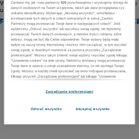
Zarówno my, jak i nasi partnerzy
920
przechowujemy i uzyskujemy dostęp do
danych osobowych na Twoim urządzeniu, takich jak dane przeglądania czy
unikalne identyfikatory. Wybierając „Akceptuj wszystko”, umożliwiasz
przetwarzanie tych danych w celach wskazanych w sekcji „Zaufani
Partnerzy mogą przetwarzać Twoje dane w następujących celach”. Jeśli
wybierzesz „Odrzuć wszystko” lub wycofasz swoją zgodę, nie będziemy
przetwarzać Twoich danych osobowych, a niektóre treści i reklamy, które
widzisz, mogą nie być dla Ciebie odpowiednie. Twoje wybory będą miały
wpływ na naszą stronę internetową i możesz nimi zarządzać, w tym wycofać
swoją zgodę, w dowolnym momencie za pomocą przycisku „Zarządzanie
preferencjami”. Możesz także zmienić swoje wybory i wycofać zgodę klikając
"Ustawienia cookies" na dole strony. Niektórzy dostawcy mogą przetwarzać
Twoje dane w oparciu o swoje uzasadnione interesy, co nie wymaga Twojej
zgody. Możesz w każdej chwili sprzeciwić się temu rodzajowi przetwarzania,
klikając przycisk „Zarządzanie preferencjami” lub klikając "Ustawienia
cookies" na dole strony. Nie możesz sprzeciwić się przetwarzaniu przez
dostawców danych osobowych w celu zapewnienia bezpieczeństwa,
Zarządzanie preferencjami
zapobiegania oszustwom i naprawiania błędów, a w tym celu mogą zostać
wykorzystane pewne dokładne dane geolokalizacyjne i aktywne skanowanie
cech urządzenia w celu identyfikacji. Nie możesz również sprzeciwić się
przetwarzaniu danych osobowych w celu dostarczania i prezentacji reklam i
Odrzuć wszystko
Akceptuj wszystko
treści. Wyjątek ten nie dotyczy reklam ukierunkowanych. Więcej szczegółów
znajdziesz w naszej Polityce Prywatności.
Polityka prywatności
Zaufani Partnerzy mogą przetwarzać Twoje dane w
następujących celach: