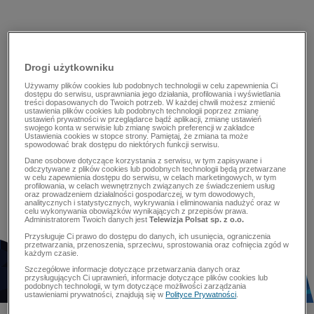
Drogi użytkowniku
Używamy plików cookies lub podobnych technologii w celu zapewnienia Ci
dostępu do serwisu, usprawniania jego działania, profilowania i wyświetlania
treści dopasowanych do Twoich potrzeb. W każdej chwili możesz zmienić
ustawienia plików cookies lub podobnych technologii poprzez zmianę
ustawień prywatności w przeglądarce bądź aplikacji, zmianę ustawień
swojego konta w serwisie lub zmianę swoich preferencji w zakładce
Ustawienia cookies w stopce strony. Pamiętaj, że zmiana ta może
spowodować brak dostępu do niektórych funkcji serwisu.
Dane osobowe dotyczące korzystania z serwisu, w tym zapisywane i
odczytywane z plików cookies lub podobnych technologii będą przetwarzane
w celu zapewnienia dostępu do serwisu, w celach marketingowych, w tym
profilowania, w celach wewnętrznych związanych ze świadczeniem usług
oraz prowadzeniem działalności gospodarczej, w tym dowodowych,
analitycznych i statystycznych, wykrywania i eliminowania nadużyć oraz w
celu wykonywania obowiązków wynikających z przepisów prawa.
Administratorem Twoich danych jest
Telewizja Polsat sp. z o.o.
Przysługuje Ci prawo do dostępu do danych, ich usunięcia, ograniczenia
przetwarzania, przenoszenia, sprzeciwu, sprostowania oraz cofnięcia zgód w
każdym czasie.
Szczegółowe informacje dotyczące przetwarzania danych oraz
przysługujących Ci uprawnień, informacje dotyczące plików cookies lub
podobnych technologii, w tym dotyczące możliwości zarządzania
ustawieniami prywatności, znajdują się w
Polityce Prywatności
.