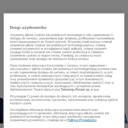
Drogi użytkowniku
Używamy plików cookies lub podobnych technologii w celu zapewnienia Ci
dostępu do serwisu, usprawniania jego działania, profilowania i wyświetlania
treści dopasowanych do Twoich potrzeb. W każdej chwili możesz zmienić
ustawienia plików cookies lub podobnych technologii poprzez zmianę
ustawień prywatności w przeglądarce bądź aplikacji, zmianę ustawień
swojego konta w serwisie lub zmianę swoich preferencji w zakładce
Ustawienia cookies w stopce strony. Pamiętaj, że zmiana ta może
spowodować brak dostępu do niektórych funkcji serwisu.
Dane osobowe dotyczące korzystania z serwisu, w tym zapisywane i
odczytywane z plików cookies lub podobnych technologii będą przetwarzane
w celu zapewnienia dostępu do serwisu, w celach marketingowych, w tym
profilowania, w celach wewnętrznych związanych ze świadczeniem usług
oraz prowadzeniem działalności gospodarczej, w tym dowodowych,
analitycznych i statystycznych, wykrywania i eliminowania nadużyć oraz w
celu wykonywania obowiązków wynikających z przepisów prawa.
Administratorem Twoich danych jest
Telewizja Polsat sp. z o.o.
Przysługuje Ci prawo do dostępu do danych, ich usunięcia, ograniczenia
przetwarzania, przenoszenia, sprzeciwu, sprostowania oraz cofnięcia zgód w
każdym czasie.
Szczegółowe informacje dotyczące przetwarzania danych oraz
przysługujących Ci uprawnień, informacje dotyczące plików cookies lub
podobnych technologii, w tym dotyczące możliwości zarządzania
ustawieniami prywatności, znajdują się w
Polityce Prywatności
.