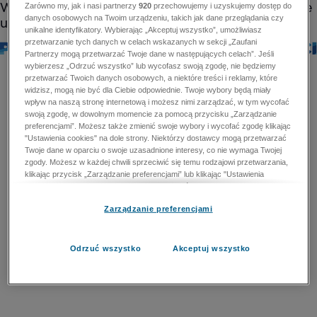
Zarówno my, jak i nasi partnerzy
920
przechowujemy i uzyskujemy dostęp do
danych osobowych na Twoim urządzeniu, takich jak dane przeglądania czy
unikalne identyfikatory. Wybierając „Akceptuj wszystko”, umożliwiasz
przetwarzanie tych danych w celach wskazanych w sekcji „Zaufani
Partnerzy mogą przetwarzać Twoje dane w następujących celach”. Jeśli
wybierzesz „Odrzuć wszystko” lub wycofasz swoją zgodę, nie będziemy
przetwarzać Twoich danych osobowych, a niektóre treści i reklamy, które
widzisz, mogą nie być dla Ciebie odpowiednie. Twoje wybory będą miały
wpływ na naszą stronę internetową i możesz nimi zarządzać, w tym wycofać
swoją zgodę, w dowolnym momencie za pomocą przycisku „Zarządzanie
preferencjami”. Możesz także zmienić swoje wybory i wycofać zgodę klikając
"Ustawienia cookies" na dole strony. Niektórzy dostawcy mogą przetwarzać
Twoje dane w oparciu o swoje uzasadnione interesy, co nie wymaga Twojej
zgody. Możesz w każdej chwili sprzeciwić się temu rodzajowi przetwarzania,
klikając przycisk „Zarządzanie preferencjami” lub klikając "Ustawienia
cookies" na dole strony. Nie możesz sprzeciwić się przetwarzaniu przez
dostawców danych osobowych w celu zapewnienia bezpieczeństwa,
Zarządzanie preferencjami
zapobiegania oszustwom i naprawiania błędów, a w tym celu mogą zostać
wykorzystane pewne dokładne dane geolokalizacyjne i aktywne skanowanie
cech urządzenia w celu identyfikacji. Nie możesz również sprzeciwić się
przetwarzaniu danych osobowych w celu dostarczania i prezentacji reklam i
Odrzuć wszystko
Akceptuj wszystko
treści. Wyjątek ten nie dotyczy reklam ukierunkowanych. Więcej szczegółów
znajdziesz w naszej Polityce Prywatności.
Polityka prywatności
Zaufani Partnerzy mogą przetwarzać Twoje dane w
następujących celach: