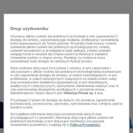
Drogi użytkowniku
Używamy plików cookies lub podobnych technologii w celu zapewnienia Ci
dostępu do serwisu, usprawniania jego działania, profilowania i wyświetlania
treści dopasowanych do Twoich potrzeb. W każdej chwili możesz zmienić
ustawienia plików cookies lub podobnych technologii poprzez zmianę
ustawień prywatności w przeglądarce bądź aplikacji, zmianę ustawień
swojego konta w serwisie lub zmianę swoich preferencji w zakładce
Ustawienia cookies w stopce strony. Pamiętaj, że zmiana ta może
spowodować brak dostępu do niektórych funkcji serwisu.
Dane osobowe dotyczące korzystania z serwisu, w tym zapisywane i
odczytywane z plików cookies lub podobnych technologii będą przetwarzane
w celu zapewnienia dostępu do serwisu, w celach marketingowych, w tym
profilowania, w celach wewnętrznych związanych ze świadczeniem usług
oraz prowadzeniem działalności gospodarczej, w tym dowodowych,
analitycznych i statystycznych, wykrywania i eliminowania nadużyć oraz w
celu wykonywania obowiązków wynikających z przepisów prawa.
Administratorem Twoich danych jest
Telewizja Polsat sp. z o.o.
Przysługuje Ci prawo do dostępu do danych, ich usunięcia, ograniczenia
przetwarzania, przenoszenia, sprzeciwu, sprostowania oraz cofnięcia zgód w
każdym czasie.
Szczegółowe informacje dotyczące przetwarzania danych oraz
przysługujących Ci uprawnień, informacje dotyczące plików cookies lub
podobnych technologii, w tym dotyczące możliwości zarządzania
ustawieniami prywatności, znajdują się w
Polityce Prywatności
.