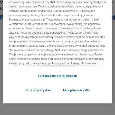
Zarówno my, jak i nasi partnerzy
920
przechowujemy i uzyskujemy dostęp do
danych osobowych na Twoim urządzeniu, takich jak dane przeglądania czy
unikalne identyfikatory. Wybierając „Akceptuj wszystko”, umożliwiasz
przetwarzanie tych danych w celach wskazanych w sekcji „Zaufani
Partnerzy mogą przetwarzać Twoje dane w następujących celach”. Jeśli
wybierzesz „Odrzuć wszystko” lub wycofasz swoją zgodę, nie będziemy
przetwarzać Twoich danych osobowych, a niektóre treści i reklamy, które
widzisz, mogą nie być dla Ciebie odpowiednie. Twoje wybory będą miały
wpływ na naszą stronę internetową i możesz nimi zarządzać, w tym wycofać
swoją zgodę, w dowolnym momencie za pomocą przycisku „Zarządzanie
preferencjami”. Możesz także zmienić swoje wybory i wycofać zgodę klikając
"Ustawienia cookies" na dole strony. Niektórzy dostawcy mogą przetwarzać
Twoje dane w oparciu o swoje uzasadnione interesy, co nie wymaga Twojej
zgody. Możesz w każdej chwili sprzeciwić się temu rodzajowi przetwarzania,
klikając przycisk „Zarządzanie preferencjami” lub klikając "Ustawienia
cookies" na dole strony. Nie możesz sprzeciwić się przetwarzaniu przez
dostawców danych osobowych w celu zapewnienia bezpieczeństwa,
Zarządzanie preferencjami
zapobiegania oszustwom i naprawiania błędów, a w tym celu mogą zostać
wykorzystane pewne dokładne dane geolokalizacyjne i aktywne skanowanie
cech urządzenia w celu identyfikacji. Nie możesz również sprzeciwić się
przetwarzaniu danych osobowych w celu dostarczania i prezentacji reklam i
Odrzuć wszystko
Akceptuj wszystko
treści. Wyjątek ten nie dotyczy reklam ukierunkowanych. Więcej szczegółów
znajdziesz w naszej Polityce Prywatności.
Polityka prywatności
Zaufani Partnerzy mogą przetwarzać Twoje dane w
następujących celach: