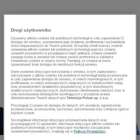
Drogi użytkowniku
Używamy plików cookies lub podobnych technologii w celu zapewnienia Ci
dostępu do serwisu, usprawniania jego działania, profilowania i wyświetlania
treści dopasowanych do Twoich potrzeb. W każdej chwili możesz zmienić
ustawienia plików cookies lub podobnych technologii poprzez zmianę
ustawień prywatności w przeglądarce bądź aplikacji, zmianę ustawień
swojego konta w serwisie lub zmianę swoich preferencji w zakładce
Ustawienia cookies w stopce strony. Pamiętaj, że zmiana ta może
spowodować brak dostępu do niektórych funkcji serwisu.
Dane osobowe dotyczące korzystania z serwisu, w tym zapisywane i
odczytywane z plików cookies lub podobnych technologii będą przetwarzane
w celu zapewnienia dostępu do serwisu, w celach marketingowych, w tym
profilowania, w celach wewnętrznych związanych ze świadczeniem usług
oraz prowadzeniem działalności gospodarczej, w tym dowodowych,
analitycznych i statystycznych, wykrywania i eliminowania nadużyć oraz w
celu wykonywania obowiązków wynikających z przepisów prawa.
Administratorem Twoich danych jest
Telewizja Polsat sp. z o.o.
Przysługuje Ci prawo do dostępu do danych, ich usunięcia, ograniczenia
przetwarzania, przenoszenia, sprzeciwu, sprostowania oraz cofnięcia zgód w
każdym czasie.
Szczegółowe informacje dotyczące przetwarzania danych oraz
przysługujących Ci uprawnień, informacje dotyczące plików cookies lub
podobnych technologii, w tym dotyczące możliwości zarządzania
ustawieniami prywatności, znajdują się w
Polityce Prywatności
.