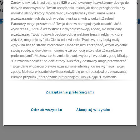
Zarówno my, jak i nasi partnerzy
920
przechowujemy i uzyskujemy dostęp do
danych osobowych na Twoim urządzeniu, takich jak dane przeglądania czy
unikalne identyfikatory. Wybierając „Akceptuj wszystko”, umożliwiasz
przetwarzanie tych danych w celach wskazanych w sekcji „Zaufani
Partnerzy mogą przetwarzać Twoje dane w następujących celach”. Jeśli
wybierzesz „Odrzuć wszystko” lub wycofasz swoją zgodę, nie będziemy
przetwarzać Twoich danych osobowych, a niektóre treści i reklamy, które
widzisz, mogą nie być dla Ciebie odpowiednie. Twoje wybory będą miały
wpływ na naszą stronę internetową i możesz nimi zarządzać, w tym wycofać
swoją zgodę, w dowolnym momencie za pomocą przycisku „Zarządzanie
preferencjami”. Możesz także zmienić swoje wybory i wycofać zgodę klikając
"Ustawienia cookies" na dole strony. Niektórzy dostawcy mogą przetwarzać
Twoje dane w oparciu o swoje uzasadnione interesy, co nie wymaga Twojej
zgody. Możesz w każdej chwili sprzeciwić się temu rodzajowi przetwarzania,
klikając przycisk „Zarządzanie preferencjami” lub klikając "Ustawienia
cookies" na dole strony. Nie możesz sprzeciwić się przetwarzaniu przez
dostawców danych osobowych w celu zapewnienia bezpieczeństwa,
Zarządzanie preferencjami
zapobiegania oszustwom i naprawiania błędów, a w tym celu mogą zostać
wykorzystane pewne dokładne dane geolokalizacyjne i aktywne skanowanie
cech urządzenia w celu identyfikacji. Nie możesz również sprzeciwić się
przetwarzaniu danych osobowych w celu dostarczania i prezentacji reklam i
Odrzuć wszystko
Akceptuj wszystko
treści. Wyjątek ten nie dotyczy reklam ukierunkowanych. Więcej szczegółów
znajdziesz w naszej Polityce Prywatności.
Polityka prywatności
Zaufani Partnerzy mogą przetwarzać Twoje dane w
następujących celach: