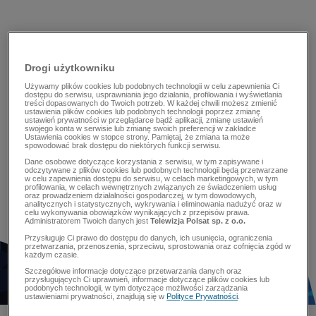
Drogi użytkowniku
Używamy plików cookies lub podobnych technologii w celu zapewnienia Ci
dostępu do serwisu, usprawniania jego działania, profilowania i wyświetlania
treści dopasowanych do Twoich potrzeb. W każdej chwili możesz zmienić
ustawienia plików cookies lub podobnych technologii poprzez zmianę
ustawień prywatności w przeglądarce bądź aplikacji, zmianę ustawień
swojego konta w serwisie lub zmianę swoich preferencji w zakładce
Ustawienia cookies w stopce strony. Pamiętaj, że zmiana ta może
spowodować brak dostępu do niektórych funkcji serwisu.
Dane osobowe dotyczące korzystania z serwisu, w tym zapisywane i
odczytywane z plików cookies lub podobnych technologii będą przetwarzane
w celu zapewnienia dostępu do serwisu, w celach marketingowych, w tym
profilowania, w celach wewnętrznych związanych ze świadczeniem usług
oraz prowadzeniem działalności gospodarczej, w tym dowodowych,
analitycznych i statystycznych, wykrywania i eliminowania nadużyć oraz w
celu wykonywania obowiązków wynikających z przepisów prawa.
Administratorem Twoich danych jest
Telewizja Polsat sp. z o.o.
Przysługuje Ci prawo do dostępu do danych, ich usunięcia, ograniczenia
przetwarzania, przenoszenia, sprzeciwu, sprostowania oraz cofnięcia zgód w
każdym czasie.
Szczegółowe informacje dotyczące przetwarzania danych oraz
przysługujących Ci uprawnień, informacje dotyczące plików cookies lub
podobnych technologii, w tym dotyczące możliwości zarządzania
ustawieniami prywatności, znajdują się w
Polityce Prywatności
.