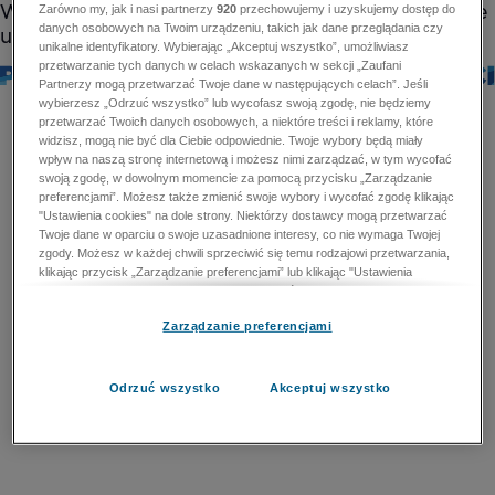
Zarówno my, jak i nasi partnerzy
920
przechowujemy i uzyskujemy dostęp do
danych osobowych na Twoim urządzeniu, takich jak dane przeglądania czy
unikalne identyfikatory. Wybierając „Akceptuj wszystko”, umożliwiasz
przetwarzanie tych danych w celach wskazanych w sekcji „Zaufani
Partnerzy mogą przetwarzać Twoje dane w następujących celach”. Jeśli
wybierzesz „Odrzuć wszystko” lub wycofasz swoją zgodę, nie będziemy
przetwarzać Twoich danych osobowych, a niektóre treści i reklamy, które
widzisz, mogą nie być dla Ciebie odpowiednie. Twoje wybory będą miały
wpływ na naszą stronę internetową i możesz nimi zarządzać, w tym wycofać
swoją zgodę, w dowolnym momencie za pomocą przycisku „Zarządzanie
preferencjami”. Możesz także zmienić swoje wybory i wycofać zgodę klikając
"Ustawienia cookies" na dole strony. Niektórzy dostawcy mogą przetwarzać
Twoje dane w oparciu o swoje uzasadnione interesy, co nie wymaga Twojej
zgody. Możesz w każdej chwili sprzeciwić się temu rodzajowi przetwarzania,
klikając przycisk „Zarządzanie preferencjami” lub klikając "Ustawienia
cookies" na dole strony. Nie możesz sprzeciwić się przetwarzaniu przez
dostawców danych osobowych w celu zapewnienia bezpieczeństwa,
Zarządzanie preferencjami
zapobiegania oszustwom i naprawiania błędów, a w tym celu mogą zostać
wykorzystane pewne dokładne dane geolokalizacyjne i aktywne skanowanie
cech urządzenia w celu identyfikacji. Nie możesz również sprzeciwić się
przetwarzaniu danych osobowych w celu dostarczania i prezentacji reklam i
Odrzuć wszystko
Akceptuj wszystko
treści. Wyjątek ten nie dotyczy reklam ukierunkowanych. Więcej szczegółów
znajdziesz w naszej Polityce Prywatności.
Polityka prywatności
Zaufani Partnerzy mogą przetwarzać Twoje dane w
następujących celach: