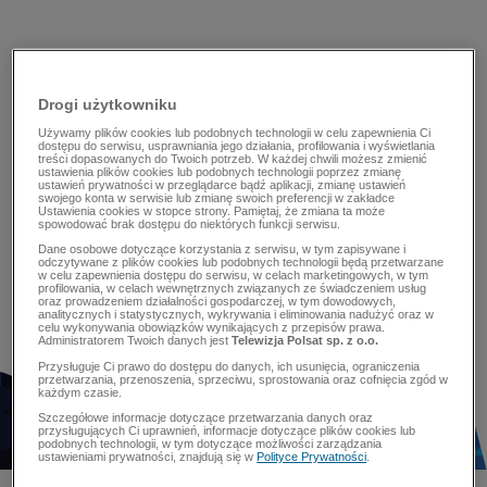
Drogi użytkowniku
Używamy plików cookies lub podobnych technologii w celu zapewnienia Ci
dostępu do serwisu, usprawniania jego działania, profilowania i wyświetlania
treści dopasowanych do Twoich potrzeb. W każdej chwili możesz zmienić
ustawienia plików cookies lub podobnych technologii poprzez zmianę
ustawień prywatności w przeglądarce bądź aplikacji, zmianę ustawień
swojego konta w serwisie lub zmianę swoich preferencji w zakładce
Ustawienia cookies w stopce strony. Pamiętaj, że zmiana ta może
spowodować brak dostępu do niektórych funkcji serwisu.
Dane osobowe dotyczące korzystania z serwisu, w tym zapisywane i
odczytywane z plików cookies lub podobnych technologii będą przetwarzane
w celu zapewnienia dostępu do serwisu, w celach marketingowych, w tym
profilowania, w celach wewnętrznych związanych ze świadczeniem usług
oraz prowadzeniem działalności gospodarczej, w tym dowodowych,
analitycznych i statystycznych, wykrywania i eliminowania nadużyć oraz w
celu wykonywania obowiązków wynikających z przepisów prawa.
Administratorem Twoich danych jest
Telewizja Polsat sp. z o.o.
Przysługuje Ci prawo do dostępu do danych, ich usunięcia, ograniczenia
przetwarzania, przenoszenia, sprzeciwu, sprostowania oraz cofnięcia zgód w
każdym czasie.
Szczegółowe informacje dotyczące przetwarzania danych oraz
przysługujących Ci uprawnień, informacje dotyczące plików cookies lub
podobnych technologii, w tym dotyczące możliwości zarządzania
ustawieniami prywatności, znajdują się w
Polityce Prywatności
.