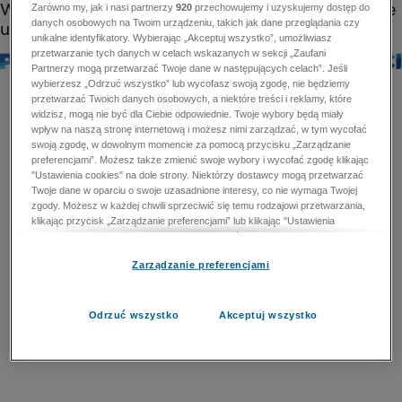
Zarówno my, jak i nasi partnerzy
920
przechowujemy i uzyskujemy dostęp do
danych osobowych na Twoim urządzeniu, takich jak dane przeglądania czy
unikalne identyfikatory. Wybierając „Akceptuj wszystko”, umożliwiasz
przetwarzanie tych danych w celach wskazanych w sekcji „Zaufani
Partnerzy mogą przetwarzać Twoje dane w następujących celach”. Jeśli
wybierzesz „Odrzuć wszystko” lub wycofasz swoją zgodę, nie będziemy
przetwarzać Twoich danych osobowych, a niektóre treści i reklamy, które
widzisz, mogą nie być dla Ciebie odpowiednie. Twoje wybory będą miały
wpływ na naszą stronę internetową i możesz nimi zarządzać, w tym wycofać
swoją zgodę, w dowolnym momencie za pomocą przycisku „Zarządzanie
preferencjami”. Możesz także zmienić swoje wybory i wycofać zgodę klikając
"Ustawienia cookies" na dole strony. Niektórzy dostawcy mogą przetwarzać
Twoje dane w oparciu o swoje uzasadnione interesy, co nie wymaga Twojej
zgody. Możesz w każdej chwili sprzeciwić się temu rodzajowi przetwarzania,
klikając przycisk „Zarządzanie preferencjami” lub klikając "Ustawienia
cookies" na dole strony. Nie możesz sprzeciwić się przetwarzaniu przez
dostawców danych osobowych w celu zapewnienia bezpieczeństwa,
Zarządzanie preferencjami
zapobiegania oszustwom i naprawiania błędów, a w tym celu mogą zostać
wykorzystane pewne dokładne dane geolokalizacyjne i aktywne skanowanie
cech urządzenia w celu identyfikacji. Nie możesz również sprzeciwić się
przetwarzaniu danych osobowych w celu dostarczania i prezentacji reklam i
Odrzuć wszystko
Akceptuj wszystko
treści. Wyjątek ten nie dotyczy reklam ukierunkowanych. Więcej szczegółów
znajdziesz w naszej Polityce Prywatności.
Polityka prywatności
Zaufani Partnerzy mogą przetwarzać Twoje dane w
następujących celach: