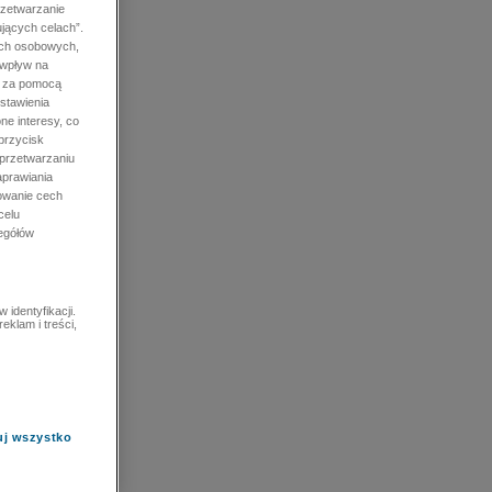
rzetwarzanie
jących celach”.
ych osobowych,
 wpływ na
e za pomocą
stawienia
ne interesy, co
przycisk
 przetwarzaniu
prawiania
owanie cech
celu
zegółów
identyfikacji.
eklam i treści,
uj wszystko