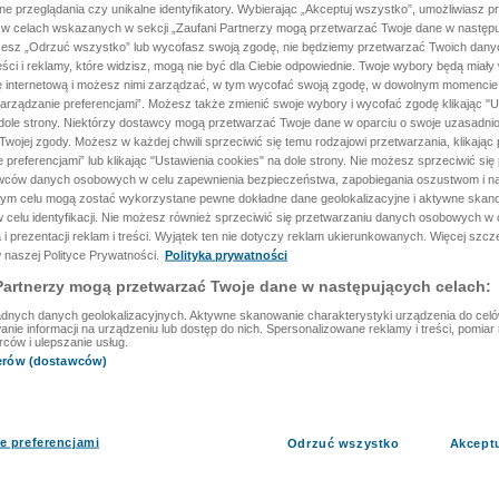
ane przeglądania czy unikalne identyfikatory. Wybierając „Akceptuj wszystko”, umożliwiasz p
 w celach wskazanych w sekcji „Zaufani Partnerzy mogą przetwarzać Twoje dane w następu
rzesz „Odrzuć wszystko” lub wycofasz swoją zgodę, nie będziemy przetwarzać Twoich dan
reści i reklamy, które widzisz, mogą nie być dla Ciebie odpowiednie. Twoje wybory będą miały
ę internetową i możesz nimi zarządzać, w tym wycofać swoją zgodę, w dowolnym momenci
arządzanie preferencjami”. Możesz także zmienić swoje wybory i wycofać zgodę klikając "U
dole strony. Niektórzy dostawcy mogą przetwarzać Twoje dane w oparciu o swoje uzasadnio
wojej zgody. Możesz w każdej chwili sprzeciwić się temu rodzajowi przetwarzania, klikając 
 preferencjami” lub klikając "Ustawienia cookies" na dole strony. Nie możesz sprzeciwić się
wców danych osobowych w celu zapewnienia bezpieczeństwa, zapobiegania oszustwom i na
 tym celu mogą zostać wykorzystane pewne dokładne dane geolokalizacyjne i aktywne skan
 celu identyfikacji. Nie możesz również sprzeciwić się przetwarzaniu danych osobowych w 
 i prezentacji reklam i treści. Wyjątek ten nie dotyczy reklam ukierunkowanych. Więcej szc
 naszej Polityce Prywatności.
Polityka prywatności
Partnerzy mogą przetwarzać Twoje dane w następujących celach:
dnych danych geolokalizacyjnych. Aktywne skanowanie charakterystyki urządzenia do celów 
ie informacji na urządzeniu lub dostęp do nich. Spersonalizowane reklamy i treści, pomiar r
rców i ulepszanie usług.
nerów (dostawców)
e preferencjami
Odrzuć wszystko
Akcept