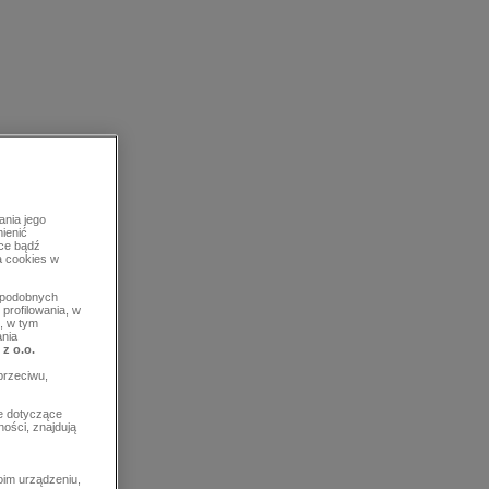
ania jego
mienić
rce bądź
a cookies w
b podobnych
profilowania, w
, w tym
ania
 z o.o.
przeciwu,
e dotyczące
ości, znajdują
im urządzeniu,