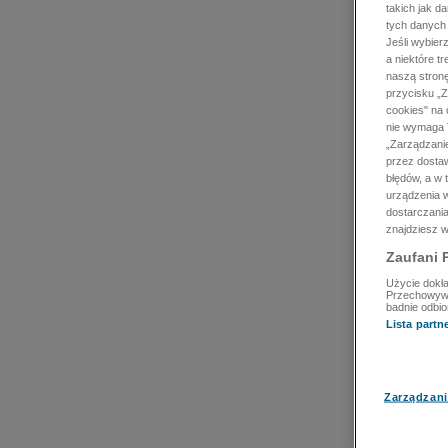
takich jak d
tych danych
Jeśli wybie
a niektóre t
naszą stron
przycisku „Z
cookies" na 
nie wymaga T
„Zarządzanie
przez dosta
błędów, a w
urządzenia w
dostarczania
znajdziesz w
Zaufani 
Użycie dokła
Przechowywan
badnie odbio
Lista part
Zarządzani