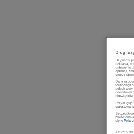
Drogi uż
Używamy plik
działania, p
ustawienia p
aplikacji, z
stopce stron
Dane osobow
technologii 
celach wewn
dowodowych,
obowiązków 
Przysługuje 
sprostowani
Szczegółowe
plików cooki
się w
Polity
Zarówno my, 