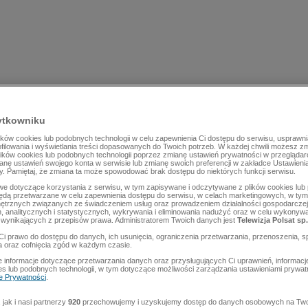
ytkowniku
ów cookies lub podobnych technologii w celu zapewnienia Ci dostępu do serwisu, usprawni
rofilowania i wyświetlania treści dopasowanych do Twoich potrzeb. W każdej chwili możesz z
lików cookies lub podobnych technologii poprzez zmianę ustawień prywatności w przegląda
mianę ustawień swojego konta w serwisie lub zmianę swoich preferencji w zakładce Ustawieni
y. Pamiętaj, że zmiana ta może spowodować brak dostępu do niektórych funkcji serwisu.
e dotyczące korzystania z serwisu, w tym zapisywane i odczytywane z plików cookies lu
będą przetwarzane w celu zapewnienia dostępu do serwisu, w celach marketingowych, w tym 
ętrznych związanych ze świadczeniem usług oraz prowadzeniem działalności gospodarczej
 analitycznych i statystycznych, wykrywania i eliminowania nadużyć oraz w celu wykonyw
wynikających z przepisów prawa. Administratorem Twoich danych jest
Telewizja Polsat sp.
Ci prawo do dostępu do danych, ich usunięcia, ograniczenia przetwarzania, przenoszenia, s
a oraz cofnięcia zgód w każdym czasie.
 informacje dotyczące przetwarzania danych oraz przysługujących Ci uprawnień, informacj
es lub podobnych technologii, w tym dotyczące możliwości zarządzania ustawieniami prywatn
ce Prywatności
.
jak i nasi partnerzy
920
przechowujemy i uzyskujemy dostęp do danych osobowych na Two