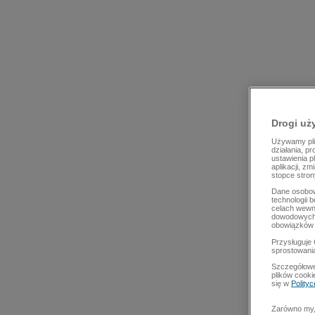
Drogi uż
Używamy plik
działania, p
ustawienia p
aplikacji, z
stopce stron
Dane osobow
technologii 
celach wewn
dowodowych,
obowiązków 
Przysługuje 
sprostowani
Szczegółowe
plików cooki
się w
Polity
Zarówno my, 