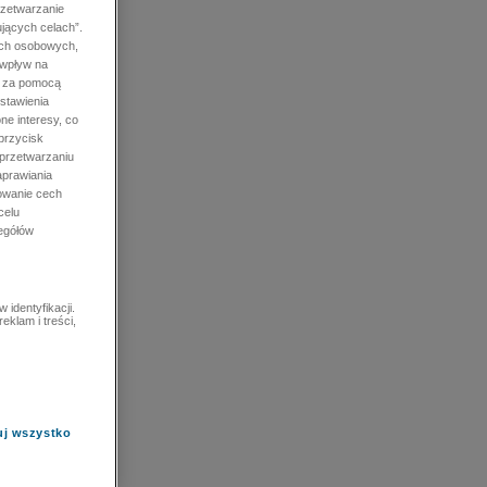
rzetwarzanie
jących celach”.
ych osobowych,
 wpływ na
e za pomocą
stawienia
ne interesy, co
przycisk
 przetwarzaniu
prawiania
owanie cech
celu
zegółów
identyfikacji.
eklam i treści,
uj wszystko