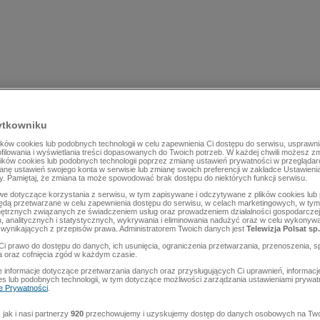
ytkowniku
ów cookies lub podobnych technologii w celu zapewnienia Ci dostępu do serwisu, usprawni
rofilowania i wyświetlania treści dopasowanych do Twoich potrzeb. W każdej chwili możesz z
lików cookies lub podobnych technologii poprzez zmianę ustawień prywatności w przegląda
mianę ustawień swojego konta w serwisie lub zmianę swoich preferencji w zakładce Ustawieni
y. Pamiętaj, że zmiana ta może spowodować brak dostępu do niektórych funkcji serwisu.
e dotyczące korzystania z serwisu, w tym zapisywane i odczytywane z plików cookies lu
będą przetwarzane w celu zapewnienia dostępu do serwisu, w celach marketingowych, w tym 
ętrznych związanych ze świadczeniem usług oraz prowadzeniem działalności gospodarczej
 analitycznych i statystycznych, wykrywania i eliminowania nadużyć oraz w celu wykonyw
wynikających z przepisów prawa. Administratorem Twoich danych jest
Telewizja Polsat sp.
Ci prawo do dostępu do danych, ich usunięcia, ograniczenia przetwarzania, przenoszenia, s
a oraz cofnięcia zgód w każdym czasie.
 informacje dotyczące przetwarzania danych oraz przysługujących Ci uprawnień, informacj
es lub podobnych technologii, w tym dotyczące możliwości zarządzania ustawieniami prywatn
ce Prywatności
.
jak i nasi partnerzy
920
przechowujemy i uzyskujemy dostęp do danych osobowych na Two