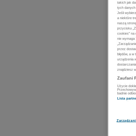
takich jak d
tych danych
Jeśli wybie
a niektóre t
naszą stron
przycisku „Z
cookies" na 
nie wymaga T
„Zarządzanie
przez dosta
błędów, a w
urządzenia w
dostarczania
znajdziesz w
Zaufani 
Użycie dokła
Przechowywan
badnie odbio
Lista part
Zarządzani