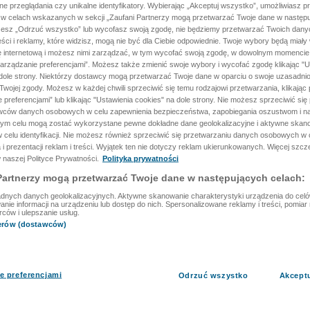
ane przeglądania czy unikalne identyfikatory. Wybierając „Akceptuj wszystko”, umożliwiasz p
 w celach wskazanych w sekcji „Zaufani Partnerzy mogą przetwarzać Twoje dane w następu
rzesz „Odrzuć wszystko” lub wycofasz swoją zgodę, nie będziemy przetwarzać Twoich dan
reści i reklamy, które widzisz, mogą nie być dla Ciebie odpowiednie. Twoje wybory będą miały
ę internetową i możesz nimi zarządzać, w tym wycofać swoją zgodę, w dowolnym momenci
arządzanie preferencjami”. Możesz także zmienić swoje wybory i wycofać zgodę klikając "U
dole strony. Niektórzy dostawcy mogą przetwarzać Twoje dane w oparciu o swoje uzasadnio
wojej zgody. Możesz w każdej chwili sprzeciwić się temu rodzajowi przetwarzania, klikając 
 preferencjami” lub klikając "Ustawienia cookies" na dole strony. Nie możesz sprzeciwić się
wców danych osobowych w celu zapewnienia bezpieczeństwa, zapobiegania oszustwom i na
 tym celu mogą zostać wykorzystane pewne dokładne dane geolokalizacyjne i aktywne skan
 celu identyfikacji. Nie możesz również sprzeciwić się przetwarzaniu danych osobowych w 
 i prezentacji reklam i treści. Wyjątek ten nie dotyczy reklam ukierunkowanych. Więcej szc
 naszej Polityce Prywatności.
Polityka prywatności
Partnerzy mogą przetwarzać Twoje dane w następujących celach:
dnych danych geolokalizacyjnych. Aktywne skanowanie charakterystyki urządzenia do celów 
ie informacji na urządzeniu lub dostęp do nich. Spersonalizowane reklamy i treści, pomiar r
rców i ulepszanie usług.
nerów (dostawców)
e preferencjami
Odrzuć wszystko
Akcept