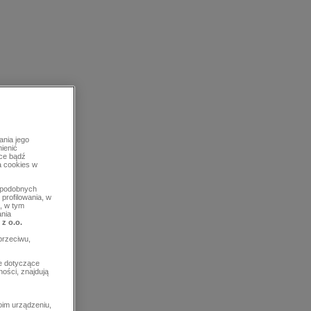
ania jego
mienić
rce bądź
a cookies w
b podobnych
profilowania, w
, w tym
ania
 z o.o.
przeciwu,
e dotyczące
ości, znajdują
im urządzeniu,