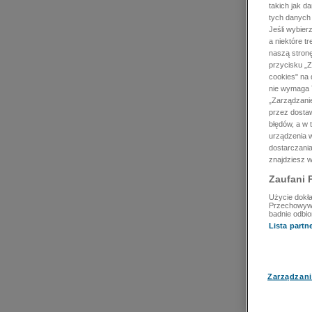
takich jak d
tych danych
Jeśli wybie
a niektóre t
naszą stron
przycisku „Z
cookies" na 
nie wymaga T
„Zarządzanie
przez dosta
błędów, a w
urządzenia w
dostarczania
znajdziesz w
Zaufani 
Użycie dokła
Przechowywan
badnie odbio
Lista part
Zarządzani