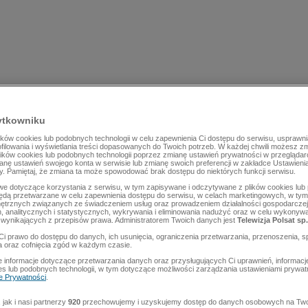
ytkowniku
ów cookies lub podobnych technologii w celu zapewnienia Ci dostępu do serwisu, usprawni
rofilowania i wyświetlania treści dopasowanych do Twoich potrzeb. W każdej chwili możesz z
lików cookies lub podobnych technologii poprzez zmianę ustawień prywatności w przegląda
mianę ustawień swojego konta w serwisie lub zmianę swoich preferencji w zakładce Ustawieni
y. Pamiętaj, że zmiana ta może spowodować brak dostępu do niektórych funkcji serwisu.
e dotyczące korzystania z serwisu, w tym zapisywane i odczytywane z plików cookies lu
będą przetwarzane w celu zapewnienia dostępu do serwisu, w celach marketingowych, w tym 
ętrznych związanych ze świadczeniem usług oraz prowadzeniem działalności gospodarczej
 analitycznych i statystycznych, wykrywania i eliminowania nadużyć oraz w celu wykonyw
wynikających z przepisów prawa. Administratorem Twoich danych jest
Telewizja Polsat sp.
Ci prawo do dostępu do danych, ich usunięcia, ograniczenia przetwarzania, przenoszenia, s
a oraz cofnięcia zgód w każdym czasie.
 informacje dotyczące przetwarzania danych oraz przysługujących Ci uprawnień, informacj
es lub podobnych technologii, w tym dotyczące możliwości zarządzania ustawieniami prywatn
ce Prywatności
.
jak i nasi partnerzy
920
przechowujemy i uzyskujemy dostęp do danych osobowych na Two