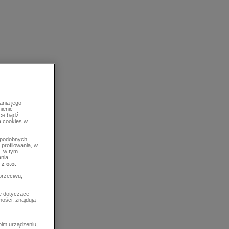
ania jego
mienić
rce bądź
a cookies w
b podobnych
profilowania, w
, w tym
ania
 z o.o.
przeciwu,
e dotyczące
ości, znajdują
im urządzeniu,