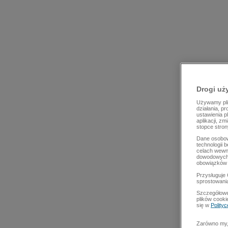
Drogi uż
Używamy plik
działania, p
ustawienia p
aplikacji, z
stopce stron
Dane osobow
technologii 
celach wewn
dowodowych,
obowiązków 
Przysługuje 
sprostowani
Szczegółowe
plików cooki
się w
Polity
Zarówno my, 