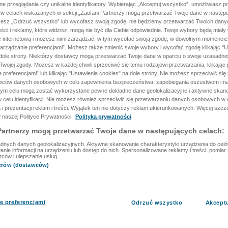
ane przeglądania czy unikalne identyfikatory. Wybierając „Akceptuj wszystko”, umożliwiasz p
 w celach wskazanych w sekcji „Zaufani Partnerzy mogą przetwarzać Twoje dane w następu
rzesz „Odrzuć wszystko” lub wycofasz swoją zgodę, nie będziemy przetwarzać Twoich dan
reści i reklamy, które widzisz, mogą nie być dla Ciebie odpowiednie. Twoje wybory będą miały
ę internetową i możesz nimi zarządzać, w tym wycofać swoją zgodę, w dowolnym momenci
arządzanie preferencjami”. Możesz także zmienić swoje wybory i wycofać zgodę klikając "U
dole strony. Niektórzy dostawcy mogą przetwarzać Twoje dane w oparciu o swoje uzasadnio
wojej zgody. Możesz w każdej chwili sprzeciwić się temu rodzajowi przetwarzania, klikając 
 preferencjami” lub klikając "Ustawienia cookies" na dole strony. Nie możesz sprzeciwić się
wców danych osobowych w celu zapewnienia bezpieczeństwa, zapobiegania oszustwom i na
 tym celu mogą zostać wykorzystane pewne dokładne dane geolokalizacyjne i aktywne skan
 celu identyfikacji. Nie możesz również sprzeciwić się przetwarzaniu danych osobowych w 
 i prezentacji reklam i treści. Wyjątek ten nie dotyczy reklam ukierunkowanych. Więcej szc
 naszej Polityce Prywatności.
Polityka prywatności
Partnerzy mogą przetwarzać Twoje dane w następujących celach:
dnych danych geolokalizacyjnych. Aktywne skanowanie charakterystyki urządzenia do celów 
ie informacji na urządzeniu lub dostęp do nich. Spersonalizowane reklamy i treści, pomiar r
rców i ulepszanie usług.
nerów (dostawców)
e preferencjami
Odrzuć wszystko
Akcept