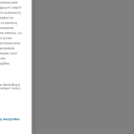
rzetwarzanie
jących celach”.
ych osobowych,
 wpływ na
e za pomocą
stawienia
ne interesy, co
przycisk
 przetwarzaniu
prawiania
owanie cech
celu
zegółów
identyfikacji.
eklam i treści,
uj wszystko