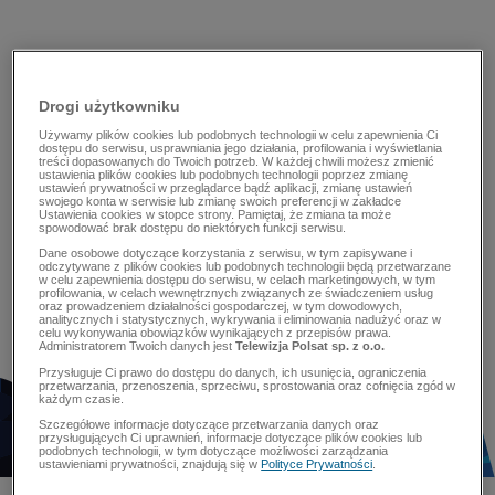
Drogi użytkowniku
Używamy plików cookies lub podobnych technologii w celu zapewnienia Ci
dostępu do serwisu, usprawniania jego działania, profilowania i wyświetlania
treści dopasowanych do Twoich potrzeb. W każdej chwili możesz zmienić
ustawienia plików cookies lub podobnych technologii poprzez zmianę
ustawień prywatności w przeglądarce bądź aplikacji, zmianę ustawień
swojego konta w serwisie lub zmianę swoich preferencji w zakładce
Ustawienia cookies w stopce strony. Pamiętaj, że zmiana ta może
spowodować brak dostępu do niektórych funkcji serwisu.
Dane osobowe dotyczące korzystania z serwisu, w tym zapisywane i
odczytywane z plików cookies lub podobnych technologii będą przetwarzane
w celu zapewnienia dostępu do serwisu, w celach marketingowych, w tym
profilowania, w celach wewnętrznych związanych ze świadczeniem usług
oraz prowadzeniem działalności gospodarczej, w tym dowodowych,
analitycznych i statystycznych, wykrywania i eliminowania nadużyć oraz w
celu wykonywania obowiązków wynikających z przepisów prawa.
Administratorem Twoich danych jest
Telewizja Polsat sp. z o.o.
Przysługuje Ci prawo do dostępu do danych, ich usunięcia, ograniczenia
przetwarzania, przenoszenia, sprzeciwu, sprostowania oraz cofnięcia zgód w
każdym czasie.
Szczegółowe informacje dotyczące przetwarzania danych oraz
przysługujących Ci uprawnień, informacje dotyczące plików cookies lub
podobnych technologii, w tym dotyczące możliwości zarządzania
ustawieniami prywatności, znajdują się w
Polityce Prywatności
.