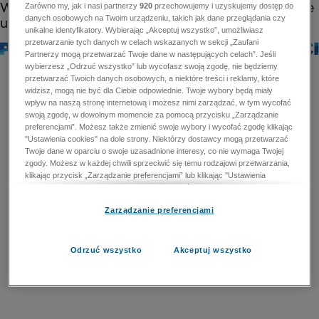
Zarówno my, jak i nasi partnerzy
920
przechowujemy i uzyskujemy dostęp do
danych osobowych na Twoim urządzeniu, takich jak dane przeglądania czy
unikalne identyfikatory. Wybierając „Akceptuj wszystko”, umożliwiasz
przetwarzanie tych danych w celach wskazanych w sekcji „Zaufani
Partnerzy mogą przetwarzać Twoje dane w następujących celach”. Jeśli
wybierzesz „Odrzuć wszystko” lub wycofasz swoją zgodę, nie będziemy
przetwarzać Twoich danych osobowych, a niektóre treści i reklamy, które
widzisz, mogą nie być dla Ciebie odpowiednie. Twoje wybory będą miały
wpływ na naszą stronę internetową i możesz nimi zarządzać, w tym wycofać
swoją zgodę, w dowolnym momencie za pomocą przycisku „Zarządzanie
preferencjami”. Możesz także zmienić swoje wybory i wycofać zgodę klikając
"Ustawienia cookies" na dole strony. Niektórzy dostawcy mogą przetwarzać
Twoje dane w oparciu o swoje uzasadnione interesy, co nie wymaga Twojej
zgody. Możesz w każdej chwili sprzeciwić się temu rodzajowi przetwarzania,
klikając przycisk „Zarządzanie preferencjami” lub klikając "Ustawienia
cookies" na dole strony. Nie możesz sprzeciwić się przetwarzaniu przez
dostawców danych osobowych w celu zapewnienia bezpieczeństwa,
Zarządzanie preferencjami
zapobiegania oszustwom i naprawiania błędów, a w tym celu mogą zostać
wykorzystane pewne dokładne dane geolokalizacyjne i aktywne skanowanie
cech urządzenia w celu identyfikacji. Nie możesz również sprzeciwić się
przetwarzaniu danych osobowych w celu dostarczania i prezentacji reklam i
Odrzuć wszystko
Akceptuj wszystko
treści. Wyjątek ten nie dotyczy reklam ukierunkowanych. Więcej szczegółów
znajdziesz w naszej Polityce Prywatności.
Polityka prywatności
Zaufani Partnerzy mogą przetwarzać Twoje dane w
następujących celach: