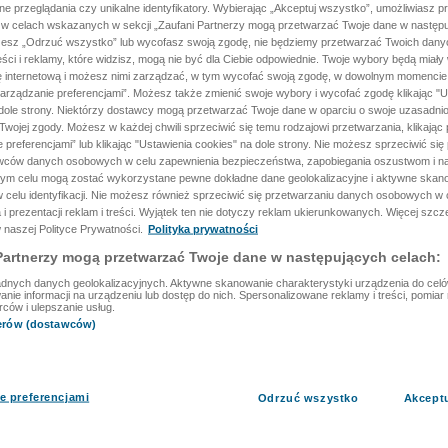
ane przeglądania czy unikalne identyfikatory. Wybierając „Akceptuj wszystko”, umożliwiasz p
 w celach wskazanych w sekcji „Zaufani Partnerzy mogą przetwarzać Twoje dane w następu
rzesz „Odrzuć wszystko” lub wycofasz swoją zgodę, nie będziemy przetwarzać Twoich dan
reści i reklamy, które widzisz, mogą nie być dla Ciebie odpowiednie. Twoje wybory będą miały
ę internetową i możesz nimi zarządzać, w tym wycofać swoją zgodę, w dowolnym momenci
arządzanie preferencjami”. Możesz także zmienić swoje wybory i wycofać zgodę klikając "U
dole strony. Niektórzy dostawcy mogą przetwarzać Twoje dane w oparciu o swoje uzasadnio
wojej zgody. Możesz w każdej chwili sprzeciwić się temu rodzajowi przetwarzania, klikając 
 preferencjami” lub klikając "Ustawienia cookies" na dole strony. Nie możesz sprzeciwić się
wców danych osobowych w celu zapewnienia bezpieczeństwa, zapobiegania oszustwom i na
 tym celu mogą zostać wykorzystane pewne dokładne dane geolokalizacyjne i aktywne skan
 celu identyfikacji. Nie możesz również sprzeciwić się przetwarzaniu danych osobowych w 
 i prezentacji reklam i treści. Wyjątek ten nie dotyczy reklam ukierunkowanych. Więcej szc
 naszej Polityce Prywatności.
Polityka prywatności
Partnerzy mogą przetwarzać Twoje dane w następujących celach:
dnych danych geolokalizacyjnych. Aktywne skanowanie charakterystyki urządzenia do celów 
ie informacji na urządzeniu lub dostęp do nich. Spersonalizowane reklamy i treści, pomiar r
rców i ulepszanie usług.
nerów (dostawców)
e preferencjami
Odrzuć wszystko
Akcept