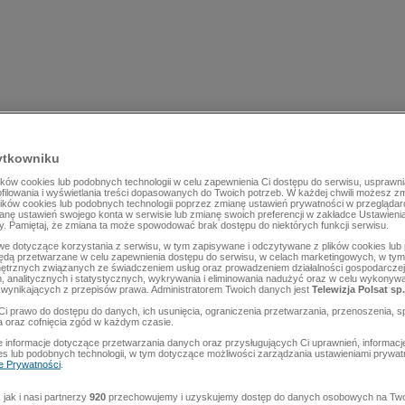
ytkowniku
ów cookies lub podobnych technologii w celu zapewnienia Ci dostępu do serwisu, usprawni
rofilowania i wyświetlania treści dopasowanych do Twoich potrzeb. W każdej chwili możesz z
lików cookies lub podobnych technologii poprzez zmianę ustawień prywatności w przegląda
mianę ustawień swojego konta w serwisie lub zmianę swoich preferencji w zakładce Ustawieni
y. Pamiętaj, że zmiana ta może spowodować brak dostępu do niektórych funkcji serwisu.
e dotyczące korzystania z serwisu, w tym zapisywane i odczytywane z plików cookies lu
będą przetwarzane w celu zapewnienia dostępu do serwisu, w celach marketingowych, w tym 
ętrznych związanych ze świadczeniem usług oraz prowadzeniem działalności gospodarczej
 analitycznych i statystycznych, wykrywania i eliminowania nadużyć oraz w celu wykonyw
wynikających z przepisów prawa. Administratorem Twoich danych jest
Telewizja Polsat sp.
Ci prawo do dostępu do danych, ich usunięcia, ograniczenia przetwarzania, przenoszenia, s
a oraz cofnięcia zgód w każdym czasie.
 informacje dotyczące przetwarzania danych oraz przysługujących Ci uprawnień, informacj
es lub podobnych technologii, w tym dotyczące możliwości zarządzania ustawieniami prywatn
ce Prywatności
.
jak i nasi partnerzy
920
przechowujemy i uzyskujemy dostęp do danych osobowych na Two