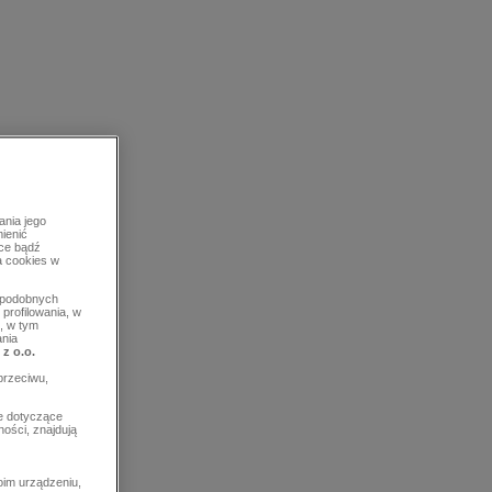
ania jego
mienić
rce bądź
a cookies w
b podobnych
profilowania, w
, w tym
ania
 z o.o.
przeciwu,
e dotyczące
ości, znajdują
im urządzeniu,