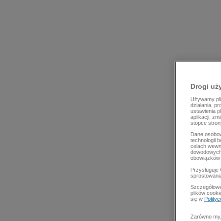
Drogi uż
Używamy plik
działania, p
ustawienia p
aplikacji, z
stopce stron
Dane osobow
technologii 
celach wewn
dowodowych,
obowiązków 
Przysługuje 
sprostowani
Szczegółowe
plików cooki
się w
Polity
Zarówno my, 