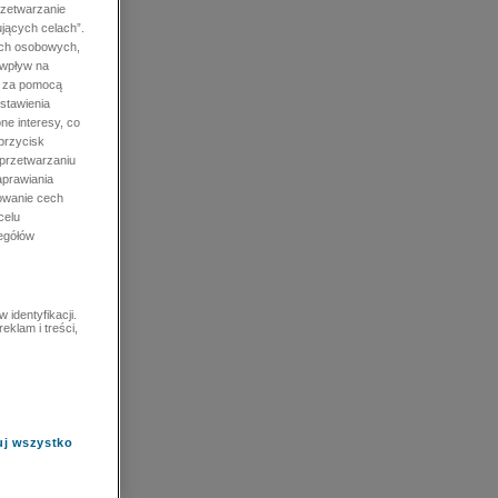
rzetwarzanie
jących celach”.
ych osobowych,
 wpływ na
e za pomocą
stawienia
ne interesy, co
przycisk
 przetwarzaniu
prawiania
owanie cech
celu
zegółów
identyfikacji.
eklam i treści,
uj wszystko