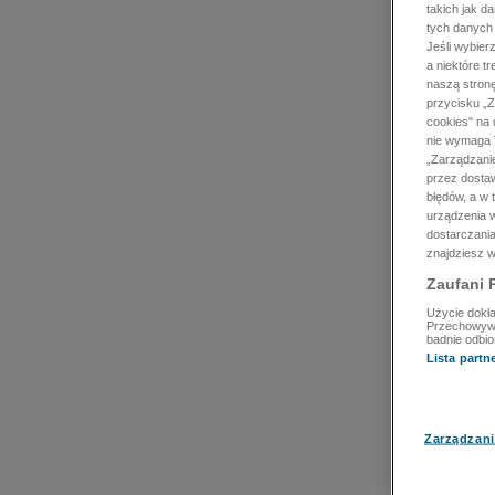
takich jak d
tych danych
Jeśli wybie
a niektóre t
naszą stron
przycisku „Z
cookies" na 
nie wymaga T
„Zarządzanie
przez dosta
błędów, a w
urządzenia w
dostarczania
znajdziesz w
Zaufani 
Użycie dokła
Przechowywan
badnie odbio
Lista part
Zarządzani