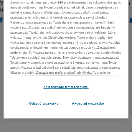
Zarówno my, jak i nasi partnerzy
920
przechowujemy i uzyskujemy dostęp do
danych osobowych na Twoim urządzeniu, takich jak dane przeglądania czy
unikalne identyfikatory. Wybierając „Akceptuj wszystko”, umożliwiasz
przetwarzanie tych danych w celach wskazanych w sekcji „Zaufani
Partnerzy mogą przetwarzać Twoje dane w następujących celach”. Jeśli
wybierzesz „Odrzuć wszystko” lub wycofasz swoją zgodę, nie będziemy
przetwarzać Twoich danych osobowych, a niektóre treści i reklamy, które
widzisz, mogą nie być dla Ciebie odpowiednie. Twoje wybory będą miały
wpływ na naszą stronę internetową i możesz nimi zarządzać, w tym wycofać
swoją zgodę, w dowolnym momencie za pomocą przycisku „Zarządzanie
preferencjami”. Możesz także zmienić swoje wybory i wycofać zgodę klikając
"Ustawienia cookies" na dole strony. Niektórzy dostawcy mogą przetwarzać
Twoje dane w oparciu o swoje uzasadnione interesy, co nie wymaga Twojej
zgody. Możesz w każdej chwili sprzeciwić się temu rodzajowi przetwarzania,
klikając przycisk „Zarządzanie preferencjami” lub klikając "Ustawienia
cookies" na dole strony. Nie możesz sprzeciwić się przetwarzaniu przez
dostawców danych osobowych w celu zapewnienia bezpieczeństwa,
Zarządzanie preferencjami
zapobiegania oszustwom i naprawiania błędów, a w tym celu mogą zostać
wykorzystane pewne dokładne dane geolokalizacyjne i aktywne skanowanie
cech urządzenia w celu identyfikacji. Nie możesz również sprzeciwić się
przetwarzaniu danych osobowych w celu dostarczania i prezentacji reklam i
Odrzuć wszystko
Akceptuj wszystko
treści. Wyjątek ten nie dotyczy reklam ukierunkowanych. Więcej szczegółów
znajdziesz w naszej Polityce Prywatności.
Polityka prywatności
Zaufani Partnerzy mogą przetwarzać Twoje dane w
następujących celach: