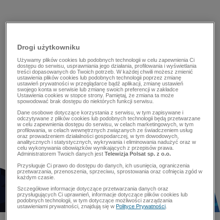
Drogi użytkowniku
Używamy plików cookies lub podobnych technologii w celu zapewnienia Ci
dostępu do serwisu, usprawniania jego działania, profilowania i wyświetlania
treści dopasowanych do Twoich potrzeb. W każdej chwili możesz zmienić
ustawienia plików cookies lub podobnych technologii poprzez zmianę
ustawień prywatności w przeglądarce bądź aplikacji, zmianę ustawień
swojego konta w serwisie lub zmianę swoich preferencji w zakładce
Ustawienia cookies w stopce strony. Pamiętaj, że zmiana ta może
spowodować brak dostępu do niektórych funkcji serwisu.
Dane osobowe dotyczące korzystania z serwisu, w tym zapisywane i
odczytywane z plików cookies lub podobnych technologii będą przetwarzane
w celu zapewnienia dostępu do serwisu, w celach marketingowych, w tym
profilowania, w celach wewnętrznych związanych ze świadczeniem usług
oraz prowadzeniem działalności gospodarczej, w tym dowodowych,
analitycznych i statystycznych, wykrywania i eliminowania nadużyć oraz w
celu wykonywania obowiązków wynikających z przepisów prawa.
Administratorem Twoich danych jest
Telewizja Polsat sp. z o.o.
Przysługuje Ci prawo do dostępu do danych, ich usunięcia, ograniczenia
przetwarzania, przenoszenia, sprzeciwu, sprostowania oraz cofnięcia zgód w
każdym czasie.
Szczegółowe informacje dotyczące przetwarzania danych oraz
przysługujących Ci uprawnień, informacje dotyczące plików cookies lub
podobnych technologii, w tym dotyczące możliwości zarządzania
ustawieniami prywatności, znajdują się w
Polityce Prywatności
.