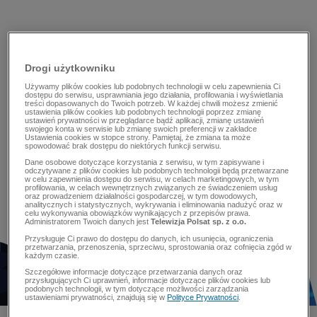
Drogi użytkowniku
Używamy plików cookies lub podobnych technologii w celu zapewnienia Ci
dostępu do serwisu, usprawniania jego działania, profilowania i wyświetlania
treści dopasowanych do Twoich potrzeb. W każdej chwili możesz zmienić
ustawienia plików cookies lub podobnych technologii poprzez zmianę
ustawień prywatności w przeglądarce bądź aplikacji, zmianę ustawień
swojego konta w serwisie lub zmianę swoich preferencji w zakładce
Ustawienia cookies w stopce strony. Pamiętaj, że zmiana ta może
spowodować brak dostępu do niektórych funkcji serwisu.
Dane osobowe dotyczące korzystania z serwisu, w tym zapisywane i
odczytywane z plików cookies lub podobnych technologii będą przetwarzane
w celu zapewnienia dostępu do serwisu, w celach marketingowych, w tym
profilowania, w celach wewnętrznych związanych ze świadczeniem usług
oraz prowadzeniem działalności gospodarczej, w tym dowodowych,
analitycznych i statystycznych, wykrywania i eliminowania nadużyć oraz w
celu wykonywania obowiązków wynikających z przepisów prawa.
Administratorem Twoich danych jest
Telewizja Polsat sp. z o.o.
Przysługuje Ci prawo do dostępu do danych, ich usunięcia, ograniczenia
przetwarzania, przenoszenia, sprzeciwu, sprostowania oraz cofnięcia zgód w
każdym czasie.
Szczegółowe informacje dotyczące przetwarzania danych oraz
przysługujących Ci uprawnień, informacje dotyczące plików cookies lub
podobnych technologii, w tym dotyczące możliwości zarządzania
ustawieniami prywatności, znajdują się w
Polityce Prywatności
.