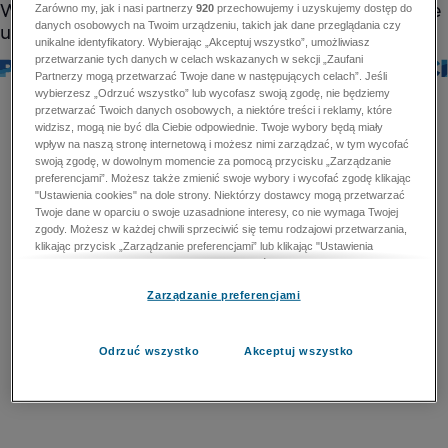
Zarówno my, jak i nasi partnerzy
920
przechowujemy i uzyskujemy dostęp do
danych osobowych na Twoim urządzeniu, takich jak dane przeglądania czy
unikalne identyfikatory. Wybierając „Akceptuj wszystko”, umożliwiasz
przetwarzanie tych danych w celach wskazanych w sekcji „Zaufani
Partnerzy mogą przetwarzać Twoje dane w następujących celach”. Jeśli
wybierzesz „Odrzuć wszystko” lub wycofasz swoją zgodę, nie będziemy
przetwarzać Twoich danych osobowych, a niektóre treści i reklamy, które
widzisz, mogą nie być dla Ciebie odpowiednie. Twoje wybory będą miały
wpływ na naszą stronę internetową i możesz nimi zarządzać, w tym wycofać
swoją zgodę, w dowolnym momencie za pomocą przycisku „Zarządzanie
preferencjami”. Możesz także zmienić swoje wybory i wycofać zgodę klikając
"Ustawienia cookies" na dole strony. Niektórzy dostawcy mogą przetwarzać
Twoje dane w oparciu o swoje uzasadnione interesy, co nie wymaga Twojej
zgody. Możesz w każdej chwili sprzeciwić się temu rodzajowi przetwarzania,
klikając przycisk „Zarządzanie preferencjami” lub klikając "Ustawienia
cookies" na dole strony. Nie możesz sprzeciwić się przetwarzaniu przez
dostawców danych osobowych w celu zapewnienia bezpieczeństwa,
Zarządzanie preferencjami
zapobiegania oszustwom i naprawiania błędów, a w tym celu mogą zostać
wykorzystane pewne dokładne dane geolokalizacyjne i aktywne skanowanie
cech urządzenia w celu identyfikacji. Nie możesz również sprzeciwić się
przetwarzaniu danych osobowych w celu dostarczania i prezentacji reklam i
Odrzuć wszystko
Akceptuj wszystko
treści. Wyjątek ten nie dotyczy reklam ukierunkowanych. Więcej szczegółów
znajdziesz w naszej Polityce Prywatności.
Polityka prywatności
Zaufani Partnerzy mogą przetwarzać Twoje dane w
następujących celach: