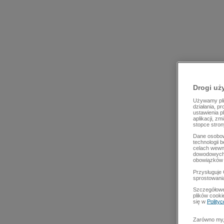
Drogi uż
Używamy plik
działania, p
ustawienia p
aplikacji, z
stopce stron
Dane osobow
technologii 
celach wewn
dowodowych,
obowiązków 
Przysługuje 
sprostowani
Szczegółowe
plików cooki
się w
Polity
Zarówno my, 