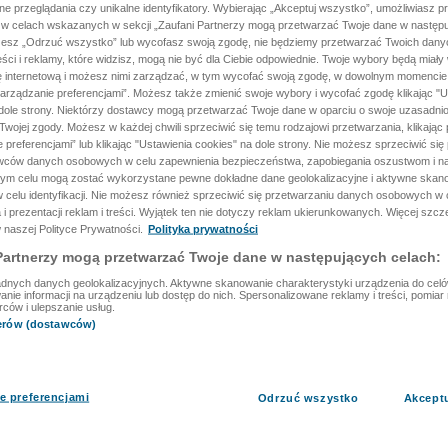
ane przeglądania czy unikalne identyfikatory. Wybierając „Akceptuj wszystko”, umożliwiasz p
 w celach wskazanych w sekcji „Zaufani Partnerzy mogą przetwarzać Twoje dane w następu
rzesz „Odrzuć wszystko” lub wycofasz swoją zgodę, nie będziemy przetwarzać Twoich dan
reści i reklamy, które widzisz, mogą nie być dla Ciebie odpowiednie. Twoje wybory będą miały
ę internetową i możesz nimi zarządzać, w tym wycofać swoją zgodę, w dowolnym momenci
arządzanie preferencjami”. Możesz także zmienić swoje wybory i wycofać zgodę klikając "U
dole strony. Niektórzy dostawcy mogą przetwarzać Twoje dane w oparciu o swoje uzasadnio
wojej zgody. Możesz w każdej chwili sprzeciwić się temu rodzajowi przetwarzania, klikając 
 preferencjami” lub klikając "Ustawienia cookies" na dole strony. Nie możesz sprzeciwić się
wców danych osobowych w celu zapewnienia bezpieczeństwa, zapobiegania oszustwom i na
 tym celu mogą zostać wykorzystane pewne dokładne dane geolokalizacyjne i aktywne skan
 celu identyfikacji. Nie możesz również sprzeciwić się przetwarzaniu danych osobowych w 
 i prezentacji reklam i treści. Wyjątek ten nie dotyczy reklam ukierunkowanych. Więcej szc
 naszej Polityce Prywatności.
Polityka prywatności
Partnerzy mogą przetwarzać Twoje dane w następujących celach:
dnych danych geolokalizacyjnych. Aktywne skanowanie charakterystyki urządzenia do celów 
ie informacji na urządzeniu lub dostęp do nich. Spersonalizowane reklamy i treści, pomiar r
rców i ulepszanie usług.
nerów (dostawców)
e preferencjami
Odrzuć wszystko
Akcept