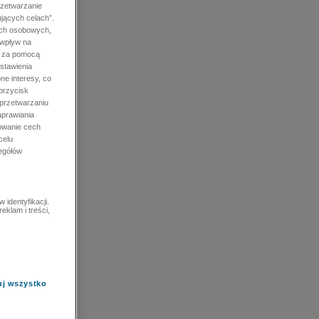
rzetwarzanie
jących celach”.
ych osobowych,
 wpływ na
e za pomocą
stawienia
ne interesy, co
przycisk
 przetwarzaniu
prawiania
owanie cech
celu
zegółów
identyfikacji.
eklam i treści,
uj wszystko