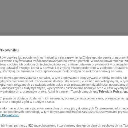
ytkowniku
ów cookies lub podobnych technologii w celu zapewnienia Ci dostępu do serwisu, usprawni
rofilowania i wyświetlania treści dopasowanych do Twoich potrzeb. W każdej chwili możesz z
lików cookies lub podobnych technologii poprzez zmianę ustawień prywatności w przegląda
mianę ustawień swojego konta w serwisie lub zmianę swoich preferencji w zakładce Ustawieni
y. Pamiętaj, że zmiana ta może spowodować brak dostępu do niektórych funkcji serwisu.
e dotyczące korzystania z serwisu, w tym zapisywane i odczytywane z plików cookies lu
będą przetwarzane w celu zapewnienia dostępu do serwisu, w celach marketingowych, w tym 
ętrznych związanych ze świadczeniem usług oraz prowadzeniem działalności gospodarczej
 analitycznych i statystycznych, wykrywania i eliminowania nadużyć oraz w celu wykonyw
wynikających z przepisów prawa. Administratorem Twoich danych jest
Telewizja Polsat sp.
Ci prawo do dostępu do danych, ich usunięcia, ograniczenia przetwarzania, przenoszenia, s
a oraz cofnięcia zgód w każdym czasie.
 informacje dotyczące przetwarzania danych oraz przysługujących Ci uprawnień, informacj
es lub podobnych technologii, w tym dotyczące możliwości zarządzania ustawieniami prywatn
ce Prywatności
.
jak i nasi partnerzy
920
przechowujemy i uzyskujemy dostęp do danych osobowych na Two