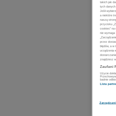
takich jak d
tych danych
Jeśli wybie
a niektóre t
naszą stron
przycisku „Z
cookies" na 
nie wymaga T
„Zarządzanie
przez dosta
błędów, a w
urządzenia w
dostarczania
znajdziesz w
Zaufani 
Użycie dokła
Przechowywan
badnie odbio
Lista part
Zarządzani