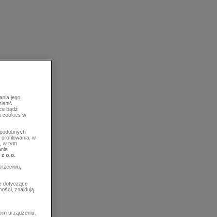
ania jego
mienić
rce bądź
a cookies w
b podobnych
profilowania, w
, w tym
ania
 z o.o.
przeciwu,
e dotyczące
ości, znajdują
im urządzeniu,