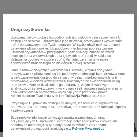
Drogi użytkowniku
Używamy plików cookies lub podobnych technologii w celu zapewnienia Ci
dostępu do serwisu, usprawniania jego działania, profilowania i wyświetlania
treści dopasowanych do Twoich potrzeb. W każdej chwili możesz zmienić
ustawienia plików cookies lub podobnych technologii poprzez zmianę
ustawień prywatności w przeglądarce bądź aplikacji, zmianę ustawień
swojego konta w serwisie lub zmianę swoich preferencji w zakładce
Ustawienia cookies w stopce strony. Pamiętaj, że zmiana ta może
spowodować brak dostępu do niektórych funkcji serwisu.
Dane osobowe dotyczące korzystania z serwisu, w tym zapisywane i
odczytywane z plików cookies lub podobnych technologii będą przetwarzane
w celu zapewnienia dostępu do serwisu, w celach marketingowych, w tym
profilowania, w celach wewnętrznych związanych ze świadczeniem usług
oraz prowadzeniem działalności gospodarczej, w tym dowodowych,
analitycznych i statystycznych, wykrywania i eliminowania nadużyć oraz w
celu wykonywania obowiązków wynikających z przepisów prawa.
Administratorem Twoich danych jest
Telewizja Polsat sp. z o.o.
Przysługuje Ci prawo do dostępu do danych, ich usunięcia, ograniczenia
przetwarzania, przenoszenia, sprzeciwu, sprostowania oraz cofnięcia zgód w
każdym czasie.
Szczegółowe informacje dotyczące przetwarzania danych oraz
przysługujących Ci uprawnień, informacje dotyczące plików cookies lub
podobnych technologii, w tym dotyczące możliwości zarządzania
ustawieniami prywatności, znajdują się w
Polityce Prywatności
.