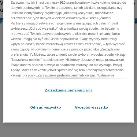
Zarówno my, jak i nasi partnerzy
920
przechowujemy i uzyskujemy dostęp do
danych osobowych na Twoim urządzeniu, takich jak dane przeglądania czy
unikalne identyfikatory. Wybierając „Akceptuj wszystko”, umożliwiasz
przetwarzanie tych danych w celach wskazanych w sekcji „Zaufani
Partnerzy mogą przetwarzać Twoje dane w następujących celach”. Jeśli
wybierzesz „Odrzuć wszystko” lub wycofasz swoją zgodę, nie będziemy
przetwarzać Twoich danych osobowych, a niektóre treści i reklamy, które
widzisz, mogą nie być dla Ciebie odpowiednie. Twoje wybory będą miały
wpływ na naszą stronę internetową i możesz nimi zarządzać, w tym wycofać
swoją zgodę, w dowolnym momencie za pomocą przycisku „Zarządzanie
preferencjami”. Możesz także zmienić swoje wybory i wycofać zgodę klikając
"Ustawienia cookies" na dole strony. Niektórzy dostawcy mogą przetwarzać
Twoje dane w oparciu o swoje uzasadnione interesy, co nie wymaga Twojej
zgody. Możesz w każdej chwili sprzeciwić się temu rodzajowi przetwarzania,
klikając przycisk „Zarządzanie preferencjami” lub klikając "Ustawienia
cookies" na dole strony. Nie możesz sprzeciwić się przetwarzaniu przez
dostawców danych osobowych w celu zapewnienia bezpieczeństwa,
Zarządzanie preferencjami
zapobiegania oszustwom i naprawiania błędów, a w tym celu mogą zostać
wykorzystane pewne dokładne dane geolokalizacyjne i aktywne skanowanie
cech urządzenia w celu identyfikacji. Nie możesz również sprzeciwić się
przetwarzaniu danych osobowych w celu dostarczania i prezentacji reklam i
Odrzuć wszystko
Akceptuj wszystko
treści. Wyjątek ten nie dotyczy reklam ukierunkowanych. Więcej szczegółów
znajdziesz w naszej Polityce Prywatności.
Polityka prywatności
Zaufani Partnerzy mogą przetwarzać Twoje dane w
następujących celach: