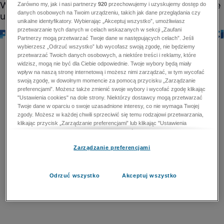
Zarówno my, jak i nasi partnerzy
920
przechowujemy i uzyskujemy dostęp do
danych osobowych na Twoim urządzeniu, takich jak dane przeglądania czy
unikalne identyfikatory. Wybierając „Akceptuj wszystko”, umożliwiasz
przetwarzanie tych danych w celach wskazanych w sekcji „Zaufani
Partnerzy mogą przetwarzać Twoje dane w następujących celach”. Jeśli
wybierzesz „Odrzuć wszystko” lub wycofasz swoją zgodę, nie będziemy
przetwarzać Twoich danych osobowych, a niektóre treści i reklamy, które
widzisz, mogą nie być dla Ciebie odpowiednie. Twoje wybory będą miały
wpływ na naszą stronę internetową i możesz nimi zarządzać, w tym wycofać
swoją zgodę, w dowolnym momencie za pomocą przycisku „Zarządzanie
preferencjami”. Możesz także zmienić swoje wybory i wycofać zgodę klikając
"Ustawienia cookies" na dole strony. Niektórzy dostawcy mogą przetwarzać
Twoje dane w oparciu o swoje uzasadnione interesy, co nie wymaga Twojej
zgody. Możesz w każdej chwili sprzeciwić się temu rodzajowi przetwarzania,
klikając przycisk „Zarządzanie preferencjami” lub klikając "Ustawienia
cookies" na dole strony. Nie możesz sprzeciwić się przetwarzaniu przez
dostawców danych osobowych w celu zapewnienia bezpieczeństwa,
Zarządzanie preferencjami
zapobiegania oszustwom i naprawiania błędów, a w tym celu mogą zostać
wykorzystane pewne dokładne dane geolokalizacyjne i aktywne skanowanie
cech urządzenia w celu identyfikacji. Nie możesz również sprzeciwić się
przetwarzaniu danych osobowych w celu dostarczania i prezentacji reklam i
Odrzuć wszystko
Akceptuj wszystko
treści. Wyjątek ten nie dotyczy reklam ukierunkowanych. Więcej szczegółów
znajdziesz w naszej Polityce Prywatności.
Polityka prywatności
Zaufani Partnerzy mogą przetwarzać Twoje dane w
następujących celach: