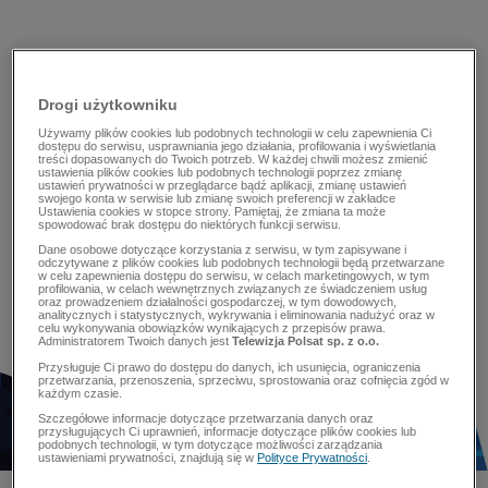
Drogi użytkowniku
Używamy plików cookies lub podobnych technologii w celu zapewnienia Ci
dostępu do serwisu, usprawniania jego działania, profilowania i wyświetlania
treści dopasowanych do Twoich potrzeb. W każdej chwili możesz zmienić
ustawienia plików cookies lub podobnych technologii poprzez zmianę
ustawień prywatności w przeglądarce bądź aplikacji, zmianę ustawień
swojego konta w serwisie lub zmianę swoich preferencji w zakładce
Ustawienia cookies w stopce strony. Pamiętaj, że zmiana ta może
spowodować brak dostępu do niektórych funkcji serwisu.
Dane osobowe dotyczące korzystania z serwisu, w tym zapisywane i
odczytywane z plików cookies lub podobnych technologii będą przetwarzane
w celu zapewnienia dostępu do serwisu, w celach marketingowych, w tym
profilowania, w celach wewnętrznych związanych ze świadczeniem usług
oraz prowadzeniem działalności gospodarczej, w tym dowodowych,
analitycznych i statystycznych, wykrywania i eliminowania nadużyć oraz w
celu wykonywania obowiązków wynikających z przepisów prawa.
Administratorem Twoich danych jest
Telewizja Polsat sp. z o.o.
Przysługuje Ci prawo do dostępu do danych, ich usunięcia, ograniczenia
przetwarzania, przenoszenia, sprzeciwu, sprostowania oraz cofnięcia zgód w
każdym czasie.
Szczegółowe informacje dotyczące przetwarzania danych oraz
przysługujących Ci uprawnień, informacje dotyczące plików cookies lub
podobnych technologii, w tym dotyczące możliwości zarządzania
ustawieniami prywatności, znajdują się w
Polityce Prywatności
.