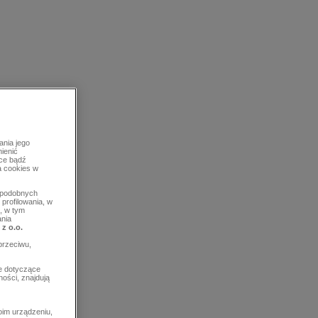
ania jego
mienić
rce bądź
a cookies w
b podobnych
profilowania, w
, w tym
ania
 z o.o.
przeciwu,
e dotyczące
ości, znajdują
im urządzeniu,