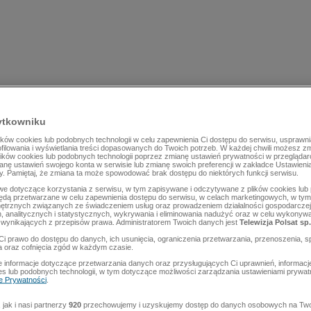
ytkowniku
ów cookies lub podobnych technologii w celu zapewnienia Ci dostępu do serwisu, usprawni
rofilowania i wyświetlania treści dopasowanych do Twoich potrzeb. W każdej chwili możesz z
lików cookies lub podobnych technologii poprzez zmianę ustawień prywatności w przegląda
mianę ustawień swojego konta w serwisie lub zmianę swoich preferencji w zakładce Ustawieni
y. Pamiętaj, że zmiana ta może spowodować brak dostępu do niektórych funkcji serwisu.
e dotyczące korzystania z serwisu, w tym zapisywane i odczytywane z plików cookies lu
będą przetwarzane w celu zapewnienia dostępu do serwisu, w celach marketingowych, w tym 
ętrznych związanych ze świadczeniem usług oraz prowadzeniem działalności gospodarczej
 analitycznych i statystycznych, wykrywania i eliminowania nadużyć oraz w celu wykonyw
wynikających z przepisów prawa. Administratorem Twoich danych jest
Telewizja Polsat sp.
Ci prawo do dostępu do danych, ich usunięcia, ograniczenia przetwarzania, przenoszenia, s
a oraz cofnięcia zgód w każdym czasie.
 informacje dotyczące przetwarzania danych oraz przysługujących Ci uprawnień, informacj
es lub podobnych technologii, w tym dotyczące możliwości zarządzania ustawieniami prywatn
ce Prywatności
.
jak i nasi partnerzy
920
przechowujemy i uzyskujemy dostęp do danych osobowych na Two