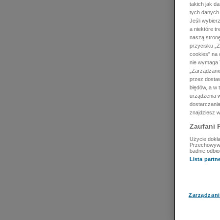
takich jak d
tych danych
Jeśli wybie
a niektóre t
naszą stron
przycisku „Z
cookies" na 
nie wymaga T
„Zarządzanie
przez dosta
błędów, a w
urządzenia w
dostarczania
znajdziesz w
Zaufani 
Użycie dokła
Przechowywan
badnie odbio
Lista part
Zarządzani