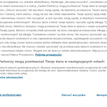
ane przeglądania czy unikalne identyfikatory. Wybierając „Akceptuj wszystko”, umożliwiasz p
 w celach wskazanych w sekcji „Zaufani Partnerzy mogą przetwarzać Twoje dane w następu
rzesz „Odrzuć wszystko” lub wycofasz swoją zgodę, nie będziemy przetwarzać Twoich dan
reści i reklamy, które widzisz, mogą nie być dla Ciebie odpowiednie. Twoje wybory będą miały
ę internetową i możesz nimi zarządzać, w tym wycofać swoją zgodę, w dowolnym momenci
arządzanie preferencjami”. Możesz także zmienić swoje wybory i wycofać zgodę klikając "U
dole strony. Niektórzy dostawcy mogą przetwarzać Twoje dane w oparciu o swoje uzasadnio
wojej zgody. Możesz w każdej chwili sprzeciwić się temu rodzajowi przetwarzania, klikając 
 preferencjami” lub klikając "Ustawienia cookies" na dole strony. Nie możesz sprzeciwić się
wców danych osobowych w celu zapewnienia bezpieczeństwa, zapobiegania oszustwom i na
 tym celu mogą zostać wykorzystane pewne dokładne dane geolokalizacyjne i aktywne skan
 celu identyfikacji. Nie możesz również sprzeciwić się przetwarzaniu danych osobowych w 
 i prezentacji reklam i treści. Wyjątek ten nie dotyczy reklam ukierunkowanych. Więcej szc
 naszej Polityce Prywatności.
Polityka prywatności
Partnerzy mogą przetwarzać Twoje dane w następujących celach:
dnych danych geolokalizacyjnych. Aktywne skanowanie charakterystyki urządzenia do celów 
ie informacji na urządzeniu lub dostęp do nich. Spersonalizowane reklamy i treści, pomiar r
rców i ulepszanie usług.
nerów (dostawców)
e preferencjami
Odrzuć wszystko
Akcept