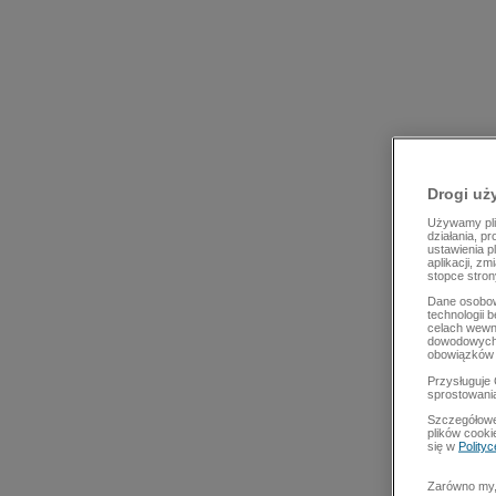
Drogi uż
Używamy plik
działania, p
ustawienia p
aplikacji, z
stopce stron
Dane osobow
technologii 
celach wewn
dowodowych,
obowiązków 
Przysługuje 
sprostowani
Szczegółowe
plików cooki
się w
Polity
Zarówno my, 