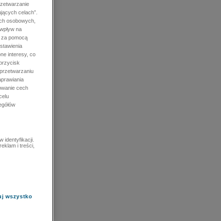
rzetwarzanie
jących celach”.
ych osobowych,
 wpływ na
e za pomocą
stawienia
ne interesy, co
przycisk
 przetwarzaniu
prawiania
owanie cech
celu
zegółów
identyfikacji.
eklam i treści,
uj wszystko