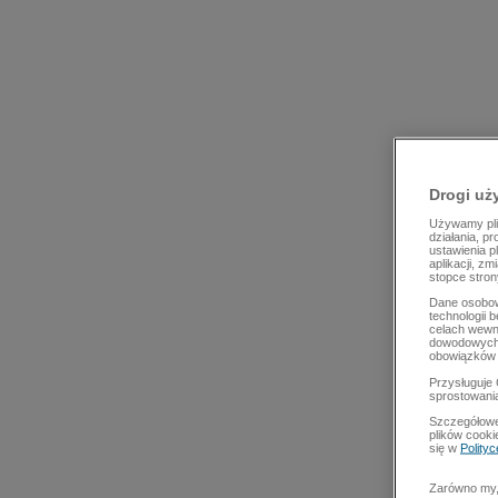
Drogi uż
Używamy plik
działania, p
ustawienia p
aplikacji, z
stopce stron
Dane osobow
technologii 
celach wewn
dowodowych,
obowiązków 
Przysługuje 
sprostowani
Szczegółowe
plików cooki
się w
Polity
Zarówno my, 