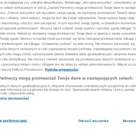
ane przeglądania czy unikalne identyfikatory. Wybierając „Akceptuj wszystko”, umożliwiasz p
 w celach wskazanych w sekcji „Zaufani Partnerzy mogą przetwarzać Twoje dane w następu
rzesz „Odrzuć wszystko” lub wycofasz swoją zgodę, nie będziemy przetwarzać Twoich dan
reści i reklamy, które widzisz, mogą nie być dla Ciebie odpowiednie. Twoje wybory będą miały
ę internetową i możesz nimi zarządzać, w tym wycofać swoją zgodę, w dowolnym momenci
arządzanie preferencjami”. Możesz także zmienić swoje wybory i wycofać zgodę klikając "U
dole strony. Niektórzy dostawcy mogą przetwarzać Twoje dane w oparciu o swoje uzasadnio
wojej zgody. Możesz w każdej chwili sprzeciwić się temu rodzajowi przetwarzania, klikając 
 preferencjami” lub klikając "Ustawienia cookies" na dole strony. Nie możesz sprzeciwić się
wców danych osobowych w celu zapewnienia bezpieczeństwa, zapobiegania oszustwom i na
 tym celu mogą zostać wykorzystane pewne dokładne dane geolokalizacyjne i aktywne skan
 celu identyfikacji. Nie możesz również sprzeciwić się przetwarzaniu danych osobowych w 
 i prezentacji reklam i treści. Wyjątek ten nie dotyczy reklam ukierunkowanych. Więcej szc
 naszej Polityce Prywatności.
Polityka prywatności
Partnerzy mogą przetwarzać Twoje dane w następujących celach:
dnych danych geolokalizacyjnych. Aktywne skanowanie charakterystyki urządzenia do celów 
ie informacji na urządzeniu lub dostęp do nich. Spersonalizowane reklamy i treści, pomiar r
rców i ulepszanie usług.
nerów (dostawców)
e preferencjami
Odrzuć wszystko
Akcept