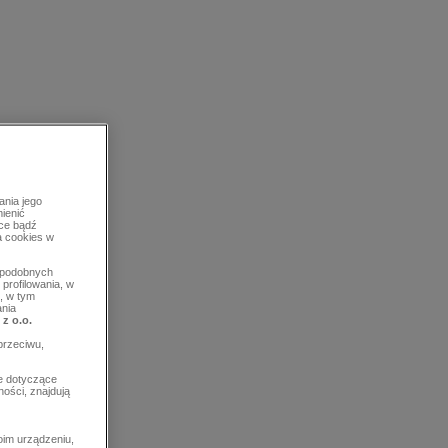
ania jego
mienić
rce bądź
a cookies w
b podobnych
profilowania, w
, w tym
ania
 z o.o.
przeciwu,
e dotyczące
ości, znajdują
im urządzeniu,