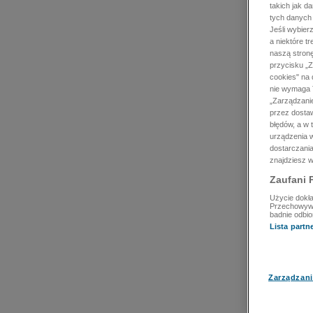
takich jak d
tych danych
Jeśli wybie
a niektóre t
naszą stron
przycisku „Z
cookies" na 
nie wymaga T
„Zarządzanie
przez dosta
błędów, a w
urządzenia w
dostarczania
znajdziesz w
Zaufani 
Użycie dokła
Przechowywan
badnie odbio
Lista part
Zarządzani