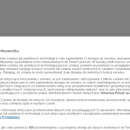
ytkowniku
ów cookies lub podobnych technologii w celu zapewnienia Ci dostępu do serwisu, usprawni
rofilowania i wyświetlania treści dopasowanych do Twoich potrzeb. W każdej chwili możesz z
lików cookies lub podobnych technologii poprzez zmianę ustawień prywatności w przegląda
mianę ustawień swojego konta w serwisie lub zmianę swoich preferencji w zakładce Ustawieni
y. Pamiętaj, że zmiana ta może spowodować brak dostępu do niektórych funkcji serwisu.
e dotyczące korzystania z serwisu, w tym zapisywane i odczytywane z plików cookies lu
będą przetwarzane w celu zapewnienia dostępu do serwisu, w celach marketingowych, w tym 
ętrznych związanych ze świadczeniem usług oraz prowadzeniem działalności gospodarczej
 analitycznych i statystycznych, wykrywania i eliminowania nadużyć oraz w celu wykonyw
wynikających z przepisów prawa. Administratorem Twoich danych jest
Telewizja Polsat sp.
Ci prawo do dostępu do danych, ich usunięcia, ograniczenia przetwarzania, przenoszenia, s
a oraz cofnięcia zgód w każdym czasie.
 informacje dotyczące przetwarzania danych oraz przysługujących Ci uprawnień, informacj
es lub podobnych technologii, w tym dotyczące możliwości zarządzania ustawieniami prywatn
ce Prywatności
.
jak i nasi partnerzy
920
przechowujemy i uzyskujemy dostęp do danych osobowych na Two