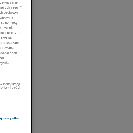
rzetwarzanie
jących celach”.
ych osobowych,
 wpływ na
e za pomocą
stawienia
ne interesy, co
przycisk
 przetwarzaniu
prawiania
owanie cech
celu
zegółów
identyfikacji.
eklam i treści,
uj wszystko