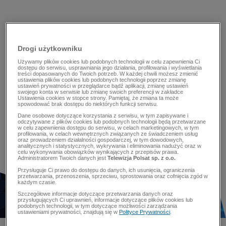
Drogi użytkowniku
Używamy plików cookies lub podobnych technologii w celu zapewnienia Ci
dostępu do serwisu, usprawniania jego działania, profilowania i wyświetlania
treści dopasowanych do Twoich potrzeb. W każdej chwili możesz zmienić
ustawienia plików cookies lub podobnych technologii poprzez zmianę
ustawień prywatności w przeglądarce bądź aplikacji, zmianę ustawień
swojego konta w serwisie lub zmianę swoich preferencji w zakładce
Ustawienia cookies w stopce strony. Pamiętaj, że zmiana ta może
spowodować brak dostępu do niektórych funkcji serwisu.
Dane osobowe dotyczące korzystania z serwisu, w tym zapisywane i
odczytywane z plików cookies lub podobnych technologii będą przetwarzane
w celu zapewnienia dostępu do serwisu, w celach marketingowych, w tym
profilowania, w celach wewnętrznych związanych ze świadczeniem usług
oraz prowadzeniem działalności gospodarczej, w tym dowodowych,
analitycznych i statystycznych, wykrywania i eliminowania nadużyć oraz w
celu wykonywania obowiązków wynikających z przepisów prawa.
Administratorem Twoich danych jest
Telewizja Polsat sp. z o.o.
Przysługuje Ci prawo do dostępu do danych, ich usunięcia, ograniczenia
przetwarzania, przenoszenia, sprzeciwu, sprostowania oraz cofnięcia zgód w
każdym czasie.
Szczegółowe informacje dotyczące przetwarzania danych oraz
przysługujących Ci uprawnień, informacje dotyczące plików cookies lub
podobnych technologii, w tym dotyczące możliwości zarządzania
ustawieniami prywatności, znajdują się w
Polityce Prywatności
.