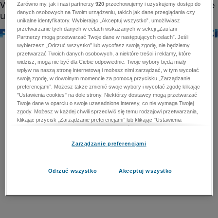
Zarówno my, jak i nasi partnerzy
920
przechowujemy i uzyskujemy dostęp do
danych osobowych na Twoim urządzeniu, takich jak dane przeglądania czy
unikalne identyfikatory. Wybierając „Akceptuj wszystko”, umożliwiasz
przetwarzanie tych danych w celach wskazanych w sekcji „Zaufani
Partnerzy mogą przetwarzać Twoje dane w następujących celach”. Jeśli
wybierzesz „Odrzuć wszystko” lub wycofasz swoją zgodę, nie będziemy
przetwarzać Twoich danych osobowych, a niektóre treści i reklamy, które
widzisz, mogą nie być dla Ciebie odpowiednie. Twoje wybory będą miały
wpływ na naszą stronę internetową i możesz nimi zarządzać, w tym wycofać
swoją zgodę, w dowolnym momencie za pomocą przycisku „Zarządzanie
preferencjami”. Możesz także zmienić swoje wybory i wycofać zgodę klikając
"Ustawienia cookies" na dole strony. Niektórzy dostawcy mogą przetwarzać
Twoje dane w oparciu o swoje uzasadnione interesy, co nie wymaga Twojej
zgody. Możesz w każdej chwili sprzeciwić się temu rodzajowi przetwarzania,
klikając przycisk „Zarządzanie preferencjami” lub klikając "Ustawienia
cookies" na dole strony. Nie możesz sprzeciwić się przetwarzaniu przez
dostawców danych osobowych w celu zapewnienia bezpieczeństwa,
Zarządzanie preferencjami
zapobiegania oszustwom i naprawiania błędów, a w tym celu mogą zostać
wykorzystane pewne dokładne dane geolokalizacyjne i aktywne skanowanie
cech urządzenia w celu identyfikacji. Nie możesz również sprzeciwić się
przetwarzaniu danych osobowych w celu dostarczania i prezentacji reklam i
Odrzuć wszystko
Akceptuj wszystko
treści. Wyjątek ten nie dotyczy reklam ukierunkowanych. Więcej szczegółów
znajdziesz w naszej Polityce Prywatności.
Polityka prywatności
Zaufani Partnerzy mogą przetwarzać Twoje dane w
następujących celach: