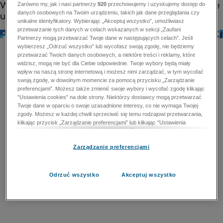
Zarówno my, jak i nasi partnerzy
920
przechowujemy i uzyskujemy dostęp do
danych osobowych na Twoim urządzeniu, takich jak dane przeglądania czy
unikalne identyfikatory. Wybierając „Akceptuj wszystko”, umożliwiasz
przetwarzanie tych danych w celach wskazanych w sekcji „Zaufani
Partnerzy mogą przetwarzać Twoje dane w następujących celach”. Jeśli
wybierzesz „Odrzuć wszystko” lub wycofasz swoją zgodę, nie będziemy
przetwarzać Twoich danych osobowych, a niektóre treści i reklamy, które
widzisz, mogą nie być dla Ciebie odpowiednie. Twoje wybory będą miały
wpływ na naszą stronę internetową i możesz nimi zarządzać, w tym wycofać
swoją zgodę, w dowolnym momencie za pomocą przycisku „Zarządzanie
preferencjami”. Możesz także zmienić swoje wybory i wycofać zgodę klikając
"Ustawienia cookies" na dole strony. Niektórzy dostawcy mogą przetwarzać
Twoje dane w oparciu o swoje uzasadnione interesy, co nie wymaga Twojej
zgody. Możesz w każdej chwili sprzeciwić się temu rodzajowi przetwarzania,
klikając przycisk „Zarządzanie preferencjami” lub klikając "Ustawienia
cookies" na dole strony. Nie możesz sprzeciwić się przetwarzaniu przez
dostawców danych osobowych w celu zapewnienia bezpieczeństwa,
Zarządzanie preferencjami
zapobiegania oszustwom i naprawiania błędów, a w tym celu mogą zostać
wykorzystane pewne dokładne dane geolokalizacyjne i aktywne skanowanie
cech urządzenia w celu identyfikacji. Nie możesz również sprzeciwić się
przetwarzaniu danych osobowych w celu dostarczania i prezentacji reklam i
Odrzuć wszystko
Akceptuj wszystko
treści. Wyjątek ten nie dotyczy reklam ukierunkowanych. Więcej szczegółów
znajdziesz w naszej Polityce Prywatności.
Polityka prywatności
Zaufani Partnerzy mogą przetwarzać Twoje dane w
następujących celach: