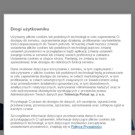
Drogi użytkowniku
Używamy plików cookies lub podobnych technologii w celu zapewnienia Ci
dostępu do serwisu, usprawniania jego działania, profilowania i wyświetlania
treści dopasowanych do Twoich potrzeb. W każdej chwili możesz zmienić
ustawienia plików cookies lub podobnych technologii poprzez zmianę
ustawień prywatności w przeglądarce bądź aplikacji, zmianę ustawień
swojego konta w serwisie lub zmianę swoich preferencji w zakładce
Ustawienia cookies w stopce strony. Pamiętaj, że zmiana ta może
spowodować brak dostępu do niektórych funkcji serwisu.
Dane osobowe dotyczące korzystania z serwisu, w tym zapisywane i
odczytywane z plików cookies lub podobnych technologii będą przetwarzane
w celu zapewnienia dostępu do serwisu, w celach marketingowych, w tym
profilowania, w celach wewnętrznych związanych ze świadczeniem usług
oraz prowadzeniem działalności gospodarczej, w tym dowodowych,
analitycznych i statystycznych, wykrywania i eliminowania nadużyć oraz w
celu wykonywania obowiązków wynikających z przepisów prawa.
Administratorem Twoich danych jest
Telewizja Polsat sp. z o.o.
Przysługuje Ci prawo do dostępu do danych, ich usunięcia, ograniczenia
przetwarzania, przenoszenia, sprzeciwu, sprostowania oraz cofnięcia zgód w
każdym czasie.
Szczegółowe informacje dotyczące przetwarzania danych oraz
przysługujących Ci uprawnień, informacje dotyczące plików cookies lub
podobnych technologii, w tym dotyczące możliwości zarządzania
ustawieniami prywatności, znajdują się w
Polityce Prywatności
.