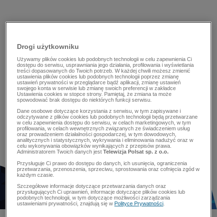
Drogi użytkowniku
Używamy plików cookies lub podobnych technologii w celu zapewnienia Ci
dostępu do serwisu, usprawniania jego działania, profilowania i wyświetlania
treści dopasowanych do Twoich potrzeb. W każdej chwili możesz zmienić
ustawienia plików cookies lub podobnych technologii poprzez zmianę
ustawień prywatności w przeglądarce bądź aplikacji, zmianę ustawień
swojego konta w serwisie lub zmianę swoich preferencji w zakładce
Ustawienia cookies w stopce strony. Pamiętaj, że zmiana ta może
spowodować brak dostępu do niektórych funkcji serwisu.
Dane osobowe dotyczące korzystania z serwisu, w tym zapisywane i
odczytywane z plików cookies lub podobnych technologii będą przetwarzane
w celu zapewnienia dostępu do serwisu, w celach marketingowych, w tym
profilowania, w celach wewnętrznych związanych ze świadczeniem usług
oraz prowadzeniem działalności gospodarczej, w tym dowodowych,
analitycznych i statystycznych, wykrywania i eliminowania nadużyć oraz w
celu wykonywania obowiązków wynikających z przepisów prawa.
Administratorem Twoich danych jest
Telewizja Polsat sp. z o.o.
Przysługuje Ci prawo do dostępu do danych, ich usunięcia, ograniczenia
przetwarzania, przenoszenia, sprzeciwu, sprostowania oraz cofnięcia zgód w
każdym czasie.
Szczegółowe informacje dotyczące przetwarzania danych oraz
przysługujących Ci uprawnień, informacje dotyczące plików cookies lub
podobnych technologii, w tym dotyczące możliwości zarządzania
ustawieniami prywatności, znajdują się w
Polityce Prywatności
.