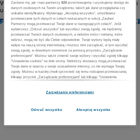
Zarówno my, jak i nasi partnerzy
920
przechowujemy i uzyskujemy dostęp do
danych osobowych na Twoim urządzeniu, takich jak dane przeglądania czy
unikalne identyfikatory. Wybierając „Akceptuj wszystko”, umożliwiasz
przetwarzanie tych danych w celach wskazanych w sekcji „Zaufani
Partnerzy mogą przetwarzać Twoje dane w następujących celach”. Jeśli
wybierzesz „Odrzuć wszystko” lub wycofasz swoją zgodę, nie będziemy
przetwarzać Twoich danych osobowych, a niektóre treści i reklamy, które
widzisz, mogą nie być dla Ciebie odpowiednie. Twoje wybory będą miały
wpływ na naszą stronę internetową i możesz nimi zarządzać, w tym wycofać
swoją zgodę, w dowolnym momencie za pomocą przycisku „Zarządzanie
preferencjami”. Możesz także zmienić swoje wybory i wycofać zgodę klikając
"Ustawienia cookies" na dole strony. Niektórzy dostawcy mogą przetwarzać
Twoje dane w oparciu o swoje uzasadnione interesy, co nie wymaga Twojej
zgody. Możesz w każdej chwili sprzeciwić się temu rodzajowi przetwarzania,
klikając przycisk „Zarządzanie preferencjami” lub klikając "Ustawienia
cookies" na dole strony. Nie możesz sprzeciwić się przetwarzaniu przez
dostawców danych osobowych w celu zapewnienia bezpieczeństwa,
Zarządzanie preferencjami
zapobiegania oszustwom i naprawiania błędów, a w tym celu mogą zostać
wykorzystane pewne dokładne dane geolokalizacyjne i aktywne skanowanie
cech urządzenia w celu identyfikacji. Nie możesz również sprzeciwić się
przetwarzaniu danych osobowych w celu dostarczania i prezentacji reklam i
Odrzuć wszystko
Akceptuj wszystko
treści. Wyjątek ten nie dotyczy reklam ukierunkowanych. Więcej szczegółów
znajdziesz w naszej Polityce Prywatności.
Polityka prywatności
Zaufani Partnerzy mogą przetwarzać Twoje dane w
następujących celach: