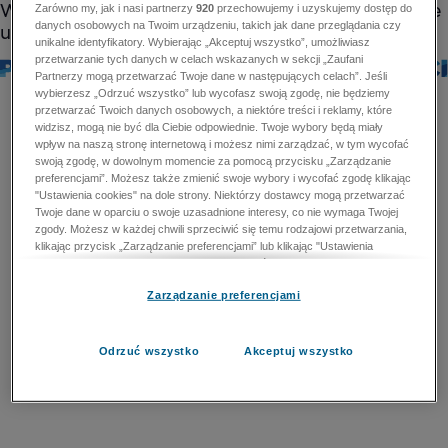
Zarówno my, jak i nasi partnerzy
920
przechowujemy i uzyskujemy dostęp do
danych osobowych na Twoim urządzeniu, takich jak dane przeglądania czy
unikalne identyfikatory. Wybierając „Akceptuj wszystko”, umożliwiasz
przetwarzanie tych danych w celach wskazanych w sekcji „Zaufani
Partnerzy mogą przetwarzać Twoje dane w następujących celach”. Jeśli
wybierzesz „Odrzuć wszystko” lub wycofasz swoją zgodę, nie będziemy
przetwarzać Twoich danych osobowych, a niektóre treści i reklamy, które
widzisz, mogą nie być dla Ciebie odpowiednie. Twoje wybory będą miały
wpływ na naszą stronę internetową i możesz nimi zarządzać, w tym wycofać
swoją zgodę, w dowolnym momencie za pomocą przycisku „Zarządzanie
preferencjami”. Możesz także zmienić swoje wybory i wycofać zgodę klikając
"Ustawienia cookies" na dole strony. Niektórzy dostawcy mogą przetwarzać
Twoje dane w oparciu o swoje uzasadnione interesy, co nie wymaga Twojej
zgody. Możesz w każdej chwili sprzeciwić się temu rodzajowi przetwarzania,
klikając przycisk „Zarządzanie preferencjami” lub klikając "Ustawienia
cookies" na dole strony. Nie możesz sprzeciwić się przetwarzaniu przez
dostawców danych osobowych w celu zapewnienia bezpieczeństwa,
Zarządzanie preferencjami
zapobiegania oszustwom i naprawiania błędów, a w tym celu mogą zostać
wykorzystane pewne dokładne dane geolokalizacyjne i aktywne skanowanie
cech urządzenia w celu identyfikacji. Nie możesz również sprzeciwić się
przetwarzaniu danych osobowych w celu dostarczania i prezentacji reklam i
Odrzuć wszystko
Akceptuj wszystko
treści. Wyjątek ten nie dotyczy reklam ukierunkowanych. Więcej szczegółów
znajdziesz w naszej Polityce Prywatności.
Polityka prywatności
Zaufani Partnerzy mogą przetwarzać Twoje dane w
następujących celach: