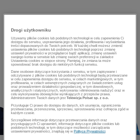
Drogi użytkowniku
Używamy plików cookies lub podobnych technologii w celu zapewnienia Ci
dostępu do serwisu, usprawniania jego działania, profilowania i wyświetlania
treści dopasowanych do Twoich potrzeb. W każdej chwili możesz zmienić
ustawienia plików cookies lub podobnych technologii poprzez zmianę
ustawień prywatności w przeglądarce bądź aplikacji, zmianę ustawień
swojego konta w serwisie lub zmianę swoich preferencji w zakładce
Ustawienia cookies w stopce strony. Pamiętaj, że zmiana ta może
spowodować brak dostępu do niektórych funkcji serwisu.
Dane osobowe dotyczące korzystania z serwisu, w tym zapisywane i
odczytywane z plików cookies lub podobnych technologii będą przetwarzane
w celu zapewnienia dostępu do serwisu, w celach marketingowych, w tym
profilowania, w celach wewnętrznych związanych ze świadczeniem usług
oraz prowadzeniem działalności gospodarczej, w tym dowodowych,
analitycznych i statystycznych, wykrywania i eliminowania nadużyć oraz w
celu wykonywania obowiązków wynikających z przepisów prawa.
Administratorem Twoich danych jest
Telewizja Polsat sp. z o.o.
Przysługuje Ci prawo do dostępu do danych, ich usunięcia, ograniczenia
przetwarzania, przenoszenia, sprzeciwu, sprostowania oraz cofnięcia zgód w
każdym czasie.
Szczegółowe informacje dotyczące przetwarzania danych oraz
przysługujących Ci uprawnień, informacje dotyczące plików cookies lub
podobnych technologii, w tym dotyczące możliwości zarządzania
ustawieniami prywatności, znajdują się w
Polityce Prywatności
.