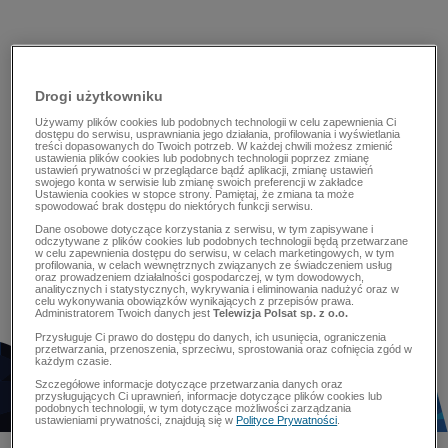
Drogi użytkowniku
Używamy plików cookies lub podobnych technologii w celu zapewnienia Ci
dostępu do serwisu, usprawniania jego działania, profilowania i wyświetlania
treści dopasowanych do Twoich potrzeb. W każdej chwili możesz zmienić
ustawienia plików cookies lub podobnych technologii poprzez zmianę
ustawień prywatności w przeglądarce bądź aplikacji, zmianę ustawień
swojego konta w serwisie lub zmianę swoich preferencji w zakładce
Ustawienia cookies w stopce strony. Pamiętaj, że zmiana ta może
spowodować brak dostępu do niektórych funkcji serwisu.
Dane osobowe dotyczące korzystania z serwisu, w tym zapisywane i
odczytywane z plików cookies lub podobnych technologii będą przetwarzane
w celu zapewnienia dostępu do serwisu, w celach marketingowych, w tym
profilowania, w celach wewnętrznych związanych ze świadczeniem usług
oraz prowadzeniem działalności gospodarczej, w tym dowodowych,
analitycznych i statystycznych, wykrywania i eliminowania nadużyć oraz w
celu wykonywania obowiązków wynikających z przepisów prawa.
Administratorem Twoich danych jest
Telewizja Polsat sp. z o.o.
Przysługuje Ci prawo do dostępu do danych, ich usunięcia, ograniczenia
przetwarzania, przenoszenia, sprzeciwu, sprostowania oraz cofnięcia zgód w
każdym czasie.
Szczegółowe informacje dotyczące przetwarzania danych oraz
przysługujących Ci uprawnień, informacje dotyczące plików cookies lub
podobnych technologii, w tym dotyczące możliwości zarządzania
ustawieniami prywatności, znajdują się w
Polityce Prywatności
.