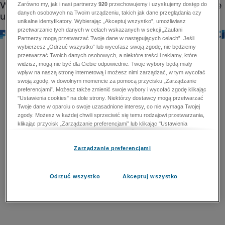
Zarówno my, jak i nasi partnerzy
920
przechowujemy i uzyskujemy dostęp do
danych osobowych na Twoim urządzeniu, takich jak dane przeglądania czy
unikalne identyfikatory. Wybierając „Akceptuj wszystko”, umożliwiasz
przetwarzanie tych danych w celach wskazanych w sekcji „Zaufani
Partnerzy mogą przetwarzać Twoje dane w następujących celach”. Jeśli
wybierzesz „Odrzuć wszystko” lub wycofasz swoją zgodę, nie będziemy
przetwarzać Twoich danych osobowych, a niektóre treści i reklamy, które
widzisz, mogą nie być dla Ciebie odpowiednie. Twoje wybory będą miały
wpływ na naszą stronę internetową i możesz nimi zarządzać, w tym wycofać
swoją zgodę, w dowolnym momencie za pomocą przycisku „Zarządzanie
preferencjami”. Możesz także zmienić swoje wybory i wycofać zgodę klikając
"Ustawienia cookies" na dole strony. Niektórzy dostawcy mogą przetwarzać
Twoje dane w oparciu o swoje uzasadnione interesy, co nie wymaga Twojej
zgody. Możesz w każdej chwili sprzeciwić się temu rodzajowi przetwarzania,
klikając przycisk „Zarządzanie preferencjami” lub klikając "Ustawienia
cookies" na dole strony. Nie możesz sprzeciwić się przetwarzaniu przez
dostawców danych osobowych w celu zapewnienia bezpieczeństwa,
Zarządzanie preferencjami
zapobiegania oszustwom i naprawiania błędów, a w tym celu mogą zostać
wykorzystane pewne dokładne dane geolokalizacyjne i aktywne skanowanie
cech urządzenia w celu identyfikacji. Nie możesz również sprzeciwić się
przetwarzaniu danych osobowych w celu dostarczania i prezentacji reklam i
Odrzuć wszystko
Akceptuj wszystko
treści. Wyjątek ten nie dotyczy reklam ukierunkowanych. Więcej szczegółów
znajdziesz w naszej Polityce Prywatności.
Polityka prywatności
Zaufani Partnerzy mogą przetwarzać Twoje dane w
następujących celach: