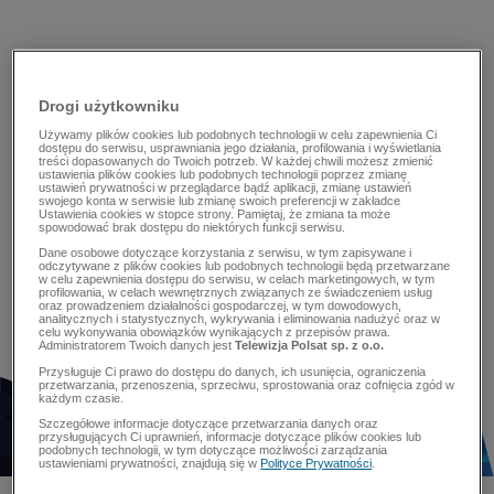
Drogi użytkowniku
Używamy plików cookies lub podobnych technologii w celu zapewnienia Ci
dostępu do serwisu, usprawniania jego działania, profilowania i wyświetlania
treści dopasowanych do Twoich potrzeb. W każdej chwili możesz zmienić
ustawienia plików cookies lub podobnych technologii poprzez zmianę
ustawień prywatności w przeglądarce bądź aplikacji, zmianę ustawień
swojego konta w serwisie lub zmianę swoich preferencji w zakładce
Ustawienia cookies w stopce strony. Pamiętaj, że zmiana ta może
spowodować brak dostępu do niektórych funkcji serwisu.
Dane osobowe dotyczące korzystania z serwisu, w tym zapisywane i
odczytywane z plików cookies lub podobnych technologii będą przetwarzane
w celu zapewnienia dostępu do serwisu, w celach marketingowych, w tym
profilowania, w celach wewnętrznych związanych ze świadczeniem usług
oraz prowadzeniem działalności gospodarczej, w tym dowodowych,
analitycznych i statystycznych, wykrywania i eliminowania nadużyć oraz w
celu wykonywania obowiązków wynikających z przepisów prawa.
Administratorem Twoich danych jest
Telewizja Polsat sp. z o.o.
Przysługuje Ci prawo do dostępu do danych, ich usunięcia, ograniczenia
przetwarzania, przenoszenia, sprzeciwu, sprostowania oraz cofnięcia zgód w
każdym czasie.
Szczegółowe informacje dotyczące przetwarzania danych oraz
przysługujących Ci uprawnień, informacje dotyczące plików cookies lub
podobnych technologii, w tym dotyczące możliwości zarządzania
ustawieniami prywatności, znajdują się w
Polityce Prywatności
.