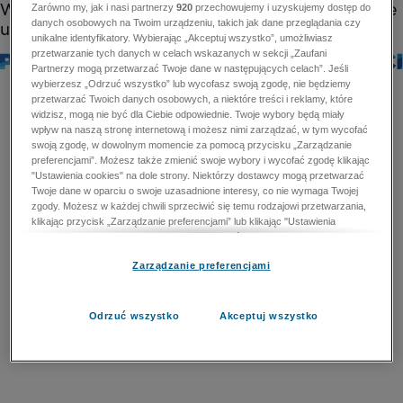
Zarówno my, jak i nasi partnerzy
920
przechowujemy i uzyskujemy dostęp do
danych osobowych na Twoim urządzeniu, takich jak dane przeglądania czy
unikalne identyfikatory. Wybierając „Akceptuj wszystko”, umożliwiasz
przetwarzanie tych danych w celach wskazanych w sekcji „Zaufani
Partnerzy mogą przetwarzać Twoje dane w następujących celach”. Jeśli
wybierzesz „Odrzuć wszystko” lub wycofasz swoją zgodę, nie będziemy
przetwarzać Twoich danych osobowych, a niektóre treści i reklamy, które
widzisz, mogą nie być dla Ciebie odpowiednie. Twoje wybory będą miały
wpływ na naszą stronę internetową i możesz nimi zarządzać, w tym wycofać
swoją zgodę, w dowolnym momencie za pomocą przycisku „Zarządzanie
preferencjami”. Możesz także zmienić swoje wybory i wycofać zgodę klikając
"Ustawienia cookies" na dole strony. Niektórzy dostawcy mogą przetwarzać
Twoje dane w oparciu o swoje uzasadnione interesy, co nie wymaga Twojej
zgody. Możesz w każdej chwili sprzeciwić się temu rodzajowi przetwarzania,
klikając przycisk „Zarządzanie preferencjami” lub klikając "Ustawienia
cookies" na dole strony. Nie możesz sprzeciwić się przetwarzaniu przez
dostawców danych osobowych w celu zapewnienia bezpieczeństwa,
Zarządzanie preferencjami
zapobiegania oszustwom i naprawiania błędów, a w tym celu mogą zostać
wykorzystane pewne dokładne dane geolokalizacyjne i aktywne skanowanie
cech urządzenia w celu identyfikacji. Nie możesz również sprzeciwić się
przetwarzaniu danych osobowych w celu dostarczania i prezentacji reklam i
Odrzuć wszystko
Akceptuj wszystko
treści. Wyjątek ten nie dotyczy reklam ukierunkowanych. Więcej szczegółów
znajdziesz w naszej Polityce Prywatności.
Polityka prywatności
Zaufani Partnerzy mogą przetwarzać Twoje dane w
następujących celach: