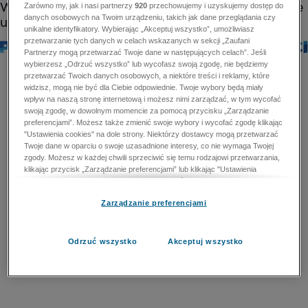
Zarówno my, jak i nasi partnerzy
920
przechowujemy i uzyskujemy dostęp do
danych osobowych na Twoim urządzeniu, takich jak dane przeglądania czy
unikalne identyfikatory. Wybierając „Akceptuj wszystko”, umożliwiasz
przetwarzanie tych danych w celach wskazanych w sekcji „Zaufani
Partnerzy mogą przetwarzać Twoje dane w następujących celach”. Jeśli
wybierzesz „Odrzuć wszystko” lub wycofasz swoją zgodę, nie będziemy
przetwarzać Twoich danych osobowych, a niektóre treści i reklamy, które
widzisz, mogą nie być dla Ciebie odpowiednie. Twoje wybory będą miały
wpływ na naszą stronę internetową i możesz nimi zarządzać, w tym wycofać
swoją zgodę, w dowolnym momencie za pomocą przycisku „Zarządzanie
preferencjami”. Możesz także zmienić swoje wybory i wycofać zgodę klikając
"Ustawienia cookies" na dole strony. Niektórzy dostawcy mogą przetwarzać
Twoje dane w oparciu o swoje uzasadnione interesy, co nie wymaga Twojej
zgody. Możesz w każdej chwili sprzeciwić się temu rodzajowi przetwarzania,
klikając przycisk „Zarządzanie preferencjami” lub klikając "Ustawienia
cookies" na dole strony. Nie możesz sprzeciwić się przetwarzaniu przez
dostawców danych osobowych w celu zapewnienia bezpieczeństwa,
Zarządzanie preferencjami
zapobiegania oszustwom i naprawiania błędów, a w tym celu mogą zostać
wykorzystane pewne dokładne dane geolokalizacyjne i aktywne skanowanie
cech urządzenia w celu identyfikacji. Nie możesz również sprzeciwić się
przetwarzaniu danych osobowych w celu dostarczania i prezentacji reklam i
Odrzuć wszystko
Akceptuj wszystko
treści. Wyjątek ten nie dotyczy reklam ukierunkowanych. Więcej szczegółów
znajdziesz w naszej Polityce Prywatności.
Polityka prywatności
Zaufani Partnerzy mogą przetwarzać Twoje dane w
następujących celach: