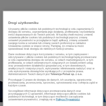
Drogi użytkowniku
Używamy plików cookies lub podobnych technologii w celu zapewnienia Ci
dostępu do serwisu, usprawniania jego działania, profilowania i wyświetlania
treści dopasowanych do Twoich potrzeb. W każdej chwili możesz zmienić
ustawienia plików cookies lub podobnych technologii poprzez zmianę
ustawień prywatności w przeglądarce bądź aplikacji, zmianę ustawień
swojego konta w serwisie lub zmianę swoich preferencji w zakładce
Ustawienia cookies w stopce strony. Pamiętaj, że zmiana ta może
spowodować brak dostępu do niektórych funkcji serwisu.
Dane osobowe dotyczące korzystania z serwisu, w tym zapisywane i
odczytywane z plików cookies lub podobnych technologii będą przetwarzane
w celu zapewnienia dostępu do serwisu, w celach marketingowych, w tym
profilowania, w celach wewnętrznych związanych ze świadczeniem usług
oraz prowadzeniem działalności gospodarczej, w tym dowodowych,
analitycznych i statystycznych, wykrywania i eliminowania nadużyć oraz w
celu wykonywania obowiązków wynikających z przepisów prawa.
Administratorem Twoich danych jest
Telewizja Polsat sp. z o.o.
Przysługuje Ci prawo do dostępu do danych, ich usunięcia, ograniczenia
przetwarzania, przenoszenia, sprzeciwu, sprostowania oraz cofnięcia zgód w
każdym czasie.
Szczegółowe informacje dotyczące przetwarzania danych oraz
przysługujących Ci uprawnień, informacje dotyczące plików cookies lub
podobnych technologii, w tym dotyczące możliwości zarządzania
ustawieniami prywatności, znajdują się w
Polityce Prywatności
.