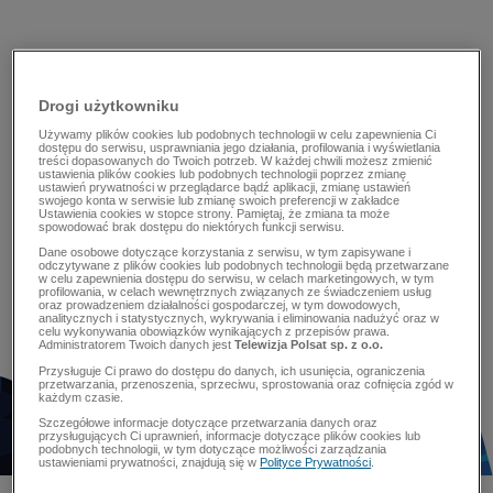
Drogi użytkowniku
Używamy plików cookies lub podobnych technologii w celu zapewnienia Ci
dostępu do serwisu, usprawniania jego działania, profilowania i wyświetlania
treści dopasowanych do Twoich potrzeb. W każdej chwili możesz zmienić
ustawienia plików cookies lub podobnych technologii poprzez zmianę
ustawień prywatności w przeglądarce bądź aplikacji, zmianę ustawień
swojego konta w serwisie lub zmianę swoich preferencji w zakładce
Ustawienia cookies w stopce strony. Pamiętaj, że zmiana ta może
spowodować brak dostępu do niektórych funkcji serwisu.
Dane osobowe dotyczące korzystania z serwisu, w tym zapisywane i
odczytywane z plików cookies lub podobnych technologii będą przetwarzane
w celu zapewnienia dostępu do serwisu, w celach marketingowych, w tym
profilowania, w celach wewnętrznych związanych ze świadczeniem usług
oraz prowadzeniem działalności gospodarczej, w tym dowodowych,
analitycznych i statystycznych, wykrywania i eliminowania nadużyć oraz w
celu wykonywania obowiązków wynikających z przepisów prawa.
Administratorem Twoich danych jest
Telewizja Polsat sp. z o.o.
Przysługuje Ci prawo do dostępu do danych, ich usunięcia, ograniczenia
przetwarzania, przenoszenia, sprzeciwu, sprostowania oraz cofnięcia zgód w
każdym czasie.
Szczegółowe informacje dotyczące przetwarzania danych oraz
przysługujących Ci uprawnień, informacje dotyczące plików cookies lub
podobnych technologii, w tym dotyczące możliwości zarządzania
ustawieniami prywatności, znajdują się w
Polityce Prywatności
.