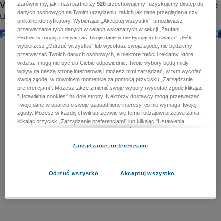
Zarówno my, jak i nasi partnerzy
920
przechowujemy i uzyskujemy dostęp do
danych osobowych na Twoim urządzeniu, takich jak dane przeglądania czy
unikalne identyfikatory. Wybierając „Akceptuj wszystko”, umożliwiasz
przetwarzanie tych danych w celach wskazanych w sekcji „Zaufani
Partnerzy mogą przetwarzać Twoje dane w następujących celach”. Jeśli
wybierzesz „Odrzuć wszystko” lub wycofasz swoją zgodę, nie będziemy
przetwarzać Twoich danych osobowych, a niektóre treści i reklamy, które
widzisz, mogą nie być dla Ciebie odpowiednie. Twoje wybory będą miały
wpływ na naszą stronę internetową i możesz nimi zarządzać, w tym wycofać
swoją zgodę, w dowolnym momencie za pomocą przycisku „Zarządzanie
preferencjami”. Możesz także zmienić swoje wybory i wycofać zgodę klikając
"Ustawienia cookies" na dole strony. Niektórzy dostawcy mogą przetwarzać
Twoje dane w oparciu o swoje uzasadnione interesy, co nie wymaga Twojej
zgody. Możesz w każdej chwili sprzeciwić się temu rodzajowi przetwarzania,
klikając przycisk „Zarządzanie preferencjami” lub klikając "Ustawienia
cookies" na dole strony. Nie możesz sprzeciwić się przetwarzaniu przez
dostawców danych osobowych w celu zapewnienia bezpieczeństwa,
Zarządzanie preferencjami
zapobiegania oszustwom i naprawiania błędów, a w tym celu mogą zostać
wykorzystane pewne dokładne dane geolokalizacyjne i aktywne skanowanie
cech urządzenia w celu identyfikacji. Nie możesz również sprzeciwić się
przetwarzaniu danych osobowych w celu dostarczania i prezentacji reklam i
Odrzuć wszystko
Akceptuj wszystko
treści. Wyjątek ten nie dotyczy reklam ukierunkowanych. Więcej szczegółów
znajdziesz w naszej Polityce Prywatności.
Polityka prywatności
Zaufani Partnerzy mogą przetwarzać Twoje dane w
następujących celach: