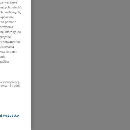
rzetwarzanie
jących celach”.
ych osobowych,
 wpływ na
e za pomocą
stawienia
ne interesy, co
przycisk
 przetwarzaniu
prawiania
owanie cech
celu
zegółów
identyfikacji.
eklam i treści,
uj wszystko