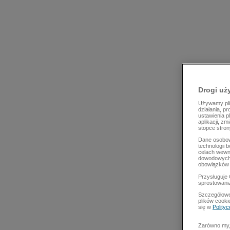
Drogi uż
Używamy plik
działania, p
ustawienia p
aplikacji, z
stopce stron
Dane osobow
technologii 
celach wewn
dowodowych,
obowiązków 
Przysługuje 
sprostowani
Szczegółowe
plików cooki
się w
Polity
Zarówno my, 