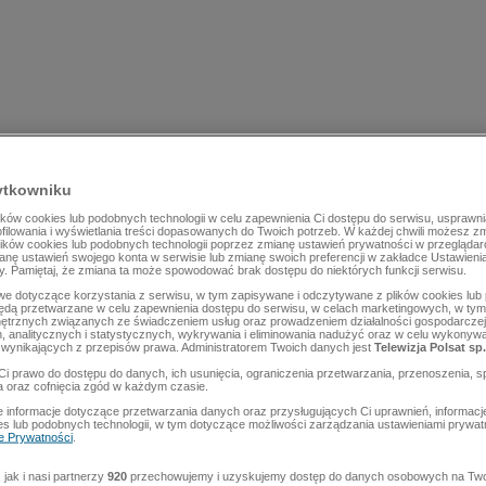
ytkowniku
ów cookies lub podobnych technologii w celu zapewnienia Ci dostępu do serwisu, usprawni
rofilowania i wyświetlania treści dopasowanych do Twoich potrzeb. W każdej chwili możesz z
lików cookies lub podobnych technologii poprzez zmianę ustawień prywatności w przegląda
mianę ustawień swojego konta w serwisie lub zmianę swoich preferencji w zakładce Ustawieni
y. Pamiętaj, że zmiana ta może spowodować brak dostępu do niektórych funkcji serwisu.
e dotyczące korzystania z serwisu, w tym zapisywane i odczytywane z plików cookies lu
będą przetwarzane w celu zapewnienia dostępu do serwisu, w celach marketingowych, w tym 
ętrznych związanych ze świadczeniem usług oraz prowadzeniem działalności gospodarczej
 analitycznych i statystycznych, wykrywania i eliminowania nadużyć oraz w celu wykonyw
wynikających z przepisów prawa. Administratorem Twoich danych jest
Telewizja Polsat sp.
Ci prawo do dostępu do danych, ich usunięcia, ograniczenia przetwarzania, przenoszenia, s
a oraz cofnięcia zgód w każdym czasie.
 informacje dotyczące przetwarzania danych oraz przysługujących Ci uprawnień, informacj
es lub podobnych technologii, w tym dotyczące możliwości zarządzania ustawieniami prywatn
ce Prywatności
.
jak i nasi partnerzy
920
przechowujemy i uzyskujemy dostęp do danych osobowych na Two