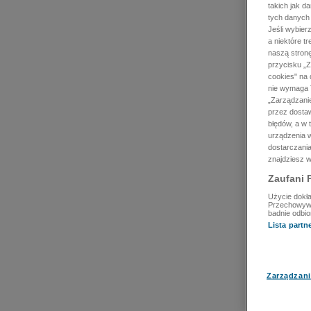
takich jak d
tych danych
Jeśli wybie
a niektóre t
naszą stron
przycisku „Z
cookies" na 
nie wymaga T
„Zarządzanie
przez dosta
błędów, a w
urządzenia w
dostarczania
znajdziesz w
Zaufani 
Użycie dokła
Przechowywan
badnie odbio
Lista part
Zarządzani