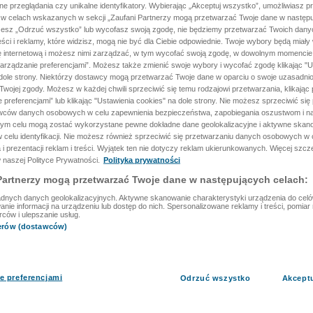
ane przeglądania czy unikalne identyfikatory. Wybierając „Akceptuj wszystko”, umożliwiasz p
 w celach wskazanych w sekcji „Zaufani Partnerzy mogą przetwarzać Twoje dane w następu
rzesz „Odrzuć wszystko” lub wycofasz swoją zgodę, nie będziemy przetwarzać Twoich dan
reści i reklamy, które widzisz, mogą nie być dla Ciebie odpowiednie. Twoje wybory będą miały
ę internetową i możesz nimi zarządzać, w tym wycofać swoją zgodę, w dowolnym momenci
arządzanie preferencjami”. Możesz także zmienić swoje wybory i wycofać zgodę klikając "U
dole strony. Niektórzy dostawcy mogą przetwarzać Twoje dane w oparciu o swoje uzasadnio
wojej zgody. Możesz w każdej chwili sprzeciwić się temu rodzajowi przetwarzania, klikając 
 preferencjami” lub klikając "Ustawienia cookies" na dole strony. Nie możesz sprzeciwić się
wców danych osobowych w celu zapewnienia bezpieczeństwa, zapobiegania oszustwom i na
 tym celu mogą zostać wykorzystane pewne dokładne dane geolokalizacyjne i aktywne skan
 celu identyfikacji. Nie możesz również sprzeciwić się przetwarzaniu danych osobowych w 
 i prezentacji reklam i treści. Wyjątek ten nie dotyczy reklam ukierunkowanych. Więcej szc
 naszej Polityce Prywatności.
Polityka prywatności
Partnerzy mogą przetwarzać Twoje dane w następujących celach:
dnych danych geolokalizacyjnych. Aktywne skanowanie charakterystyki urządzenia do celów 
ie informacji na urządzeniu lub dostęp do nich. Spersonalizowane reklamy i treści, pomiar r
rców i ulepszanie usług.
nerów (dostawców)
e preferencjami
Odrzuć wszystko
Akcept