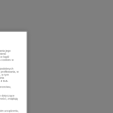
ania jego
mienić
rce bądź
a cookies w
b podobnych
profilowania, w
, w tym
ania
 z o.o.
przeciwu,
e dotyczące
ości, znajdują
im urządzeniu,