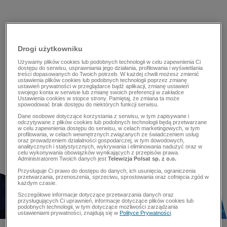
Drogi użytkowniku
Używamy plików cookies lub podobnych technologii w celu zapewnienia Ci
dostępu do serwisu, usprawniania jego działania, profilowania i wyświetlania
treści dopasowanych do Twoich potrzeb. W każdej chwili możesz zmienić
ustawienia plików cookies lub podobnych technologii poprzez zmianę
ustawień prywatności w przeglądarce bądź aplikacji, zmianę ustawień
swojego konta w serwisie lub zmianę swoich preferencji w zakładce
Ustawienia cookies w stopce strony. Pamiętaj, że zmiana ta może
spowodować brak dostępu do niektórych funkcji serwisu.
Dane osobowe dotyczące korzystania z serwisu, w tym zapisywane i
odczytywane z plików cookies lub podobnych technologii będą przetwarzane
w celu zapewnienia dostępu do serwisu, w celach marketingowych, w tym
profilowania, w celach wewnętrznych związanych ze świadczeniem usług
oraz prowadzeniem działalności gospodarczej, w tym dowodowych,
analitycznych i statystycznych, wykrywania i eliminowania nadużyć oraz w
celu wykonywania obowiązków wynikających z przepisów prawa.
Administratorem Twoich danych jest
Telewizja Polsat sp. z o.o.
Przysługuje Ci prawo do dostępu do danych, ich usunięcia, ograniczenia
przetwarzania, przenoszenia, sprzeciwu, sprostowania oraz cofnięcia zgód w
każdym czasie.
Szczegółowe informacje dotyczące przetwarzania danych oraz
przysługujących Ci uprawnień, informacje dotyczące plików cookies lub
podobnych technologii, w tym dotyczące możliwości zarządzania
ustawieniami prywatności, znajdują się w
Polityce Prywatności
.