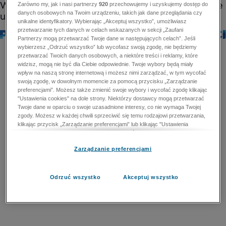
Zarówno my, jak i nasi partnerzy
920
przechowujemy i uzyskujemy dostęp do
danych osobowych na Twoim urządzeniu, takich jak dane przeglądania czy
unikalne identyfikatory. Wybierając „Akceptuj wszystko”, umożliwiasz
przetwarzanie tych danych w celach wskazanych w sekcji „Zaufani
Partnerzy mogą przetwarzać Twoje dane w następujących celach”. Jeśli
wybierzesz „Odrzuć wszystko” lub wycofasz swoją zgodę, nie będziemy
przetwarzać Twoich danych osobowych, a niektóre treści i reklamy, które
widzisz, mogą nie być dla Ciebie odpowiednie. Twoje wybory będą miały
wpływ na naszą stronę internetową i możesz nimi zarządzać, w tym wycofać
swoją zgodę, w dowolnym momencie za pomocą przycisku „Zarządzanie
preferencjami”. Możesz także zmienić swoje wybory i wycofać zgodę klikając
"Ustawienia cookies" na dole strony. Niektórzy dostawcy mogą przetwarzać
Twoje dane w oparciu o swoje uzasadnione interesy, co nie wymaga Twojej
zgody. Możesz w każdej chwili sprzeciwić się temu rodzajowi przetwarzania,
klikając przycisk „Zarządzanie preferencjami” lub klikając "Ustawienia
cookies" na dole strony. Nie możesz sprzeciwić się przetwarzaniu przez
dostawców danych osobowych w celu zapewnienia bezpieczeństwa,
Zarządzanie preferencjami
zapobiegania oszustwom i naprawiania błędów, a w tym celu mogą zostać
wykorzystane pewne dokładne dane geolokalizacyjne i aktywne skanowanie
cech urządzenia w celu identyfikacji. Nie możesz również sprzeciwić się
przetwarzaniu danych osobowych w celu dostarczania i prezentacji reklam i
Odrzuć wszystko
Akceptuj wszystko
treści. Wyjątek ten nie dotyczy reklam ukierunkowanych. Więcej szczegółów
znajdziesz w naszej Polityce Prywatności.
Polityka prywatności
Zaufani Partnerzy mogą przetwarzać Twoje dane w
następujących celach: