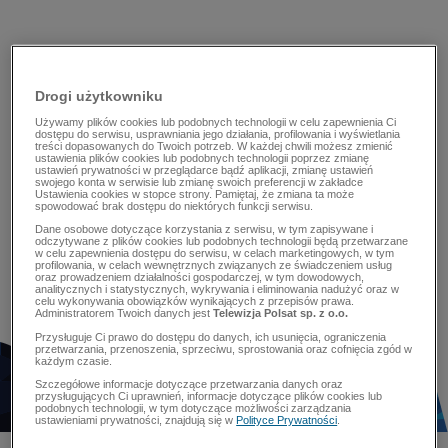
Drogi użytkowniku
Używamy plików cookies lub podobnych technologii w celu zapewnienia Ci
dostępu do serwisu, usprawniania jego działania, profilowania i wyświetlania
treści dopasowanych do Twoich potrzeb. W każdej chwili możesz zmienić
ustawienia plików cookies lub podobnych technologii poprzez zmianę
ustawień prywatności w przeglądarce bądź aplikacji, zmianę ustawień
swojego konta w serwisie lub zmianę swoich preferencji w zakładce
Ustawienia cookies w stopce strony. Pamiętaj, że zmiana ta może
spowodować brak dostępu do niektórych funkcji serwisu.
Dane osobowe dotyczące korzystania z serwisu, w tym zapisywane i
odczytywane z plików cookies lub podobnych technologii będą przetwarzane
w celu zapewnienia dostępu do serwisu, w celach marketingowych, w tym
profilowania, w celach wewnętrznych związanych ze świadczeniem usług
oraz prowadzeniem działalności gospodarczej, w tym dowodowych,
analitycznych i statystycznych, wykrywania i eliminowania nadużyć oraz w
celu wykonywania obowiązków wynikających z przepisów prawa.
Administratorem Twoich danych jest
Telewizja Polsat sp. z o.o.
Przysługuje Ci prawo do dostępu do danych, ich usunięcia, ograniczenia
przetwarzania, przenoszenia, sprzeciwu, sprostowania oraz cofnięcia zgód w
każdym czasie.
Szczegółowe informacje dotyczące przetwarzania danych oraz
przysługujących Ci uprawnień, informacje dotyczące plików cookies lub
podobnych technologii, w tym dotyczące możliwości zarządzania
ustawieniami prywatności, znajdują się w
Polityce Prywatności
.