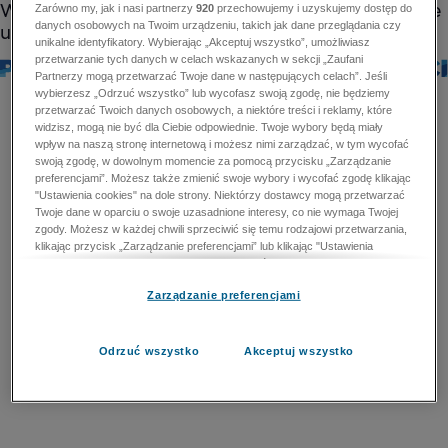
Zarówno my, jak i nasi partnerzy
920
przechowujemy i uzyskujemy dostęp do
danych osobowych na Twoim urządzeniu, takich jak dane przeglądania czy
unikalne identyfikatory. Wybierając „Akceptuj wszystko”, umożliwiasz
przetwarzanie tych danych w celach wskazanych w sekcji „Zaufani
Partnerzy mogą przetwarzać Twoje dane w następujących celach”. Jeśli
wybierzesz „Odrzuć wszystko” lub wycofasz swoją zgodę, nie będziemy
przetwarzać Twoich danych osobowych, a niektóre treści i reklamy, które
widzisz, mogą nie być dla Ciebie odpowiednie. Twoje wybory będą miały
wpływ na naszą stronę internetową i możesz nimi zarządzać, w tym wycofać
swoją zgodę, w dowolnym momencie za pomocą przycisku „Zarządzanie
preferencjami”. Możesz także zmienić swoje wybory i wycofać zgodę klikając
"Ustawienia cookies" na dole strony. Niektórzy dostawcy mogą przetwarzać
Twoje dane w oparciu o swoje uzasadnione interesy, co nie wymaga Twojej
zgody. Możesz w każdej chwili sprzeciwić się temu rodzajowi przetwarzania,
klikając przycisk „Zarządzanie preferencjami” lub klikając "Ustawienia
cookies" na dole strony. Nie możesz sprzeciwić się przetwarzaniu przez
dostawców danych osobowych w celu zapewnienia bezpieczeństwa,
Zarządzanie preferencjami
zapobiegania oszustwom i naprawiania błędów, a w tym celu mogą zostać
wykorzystane pewne dokładne dane geolokalizacyjne i aktywne skanowanie
cech urządzenia w celu identyfikacji. Nie możesz również sprzeciwić się
przetwarzaniu danych osobowych w celu dostarczania i prezentacji reklam i
Odrzuć wszystko
Akceptuj wszystko
treści. Wyjątek ten nie dotyczy reklam ukierunkowanych. Więcej szczegółów
znajdziesz w naszej Polityce Prywatności.
Polityka prywatności
Zaufani Partnerzy mogą przetwarzać Twoje dane w
następujących celach: