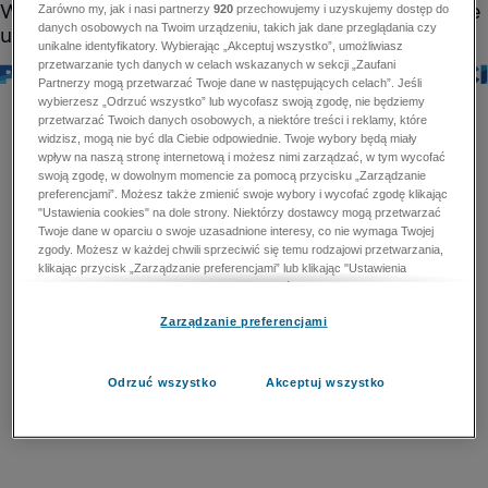
Zarówno my, jak i nasi partnerzy
920
przechowujemy i uzyskujemy dostęp do
danych osobowych na Twoim urządzeniu, takich jak dane przeglądania czy
unikalne identyfikatory. Wybierając „Akceptuj wszystko”, umożliwiasz
przetwarzanie tych danych w celach wskazanych w sekcji „Zaufani
Partnerzy mogą przetwarzać Twoje dane w następujących celach”. Jeśli
wybierzesz „Odrzuć wszystko” lub wycofasz swoją zgodę, nie będziemy
przetwarzać Twoich danych osobowych, a niektóre treści i reklamy, które
widzisz, mogą nie być dla Ciebie odpowiednie. Twoje wybory będą miały
wpływ na naszą stronę internetową i możesz nimi zarządzać, w tym wycofać
swoją zgodę, w dowolnym momencie za pomocą przycisku „Zarządzanie
preferencjami”. Możesz także zmienić swoje wybory i wycofać zgodę klikając
"Ustawienia cookies" na dole strony. Niektórzy dostawcy mogą przetwarzać
Twoje dane w oparciu o swoje uzasadnione interesy, co nie wymaga Twojej
zgody. Możesz w każdej chwili sprzeciwić się temu rodzajowi przetwarzania,
klikając przycisk „Zarządzanie preferencjami” lub klikając "Ustawienia
cookies" na dole strony. Nie możesz sprzeciwić się przetwarzaniu przez
dostawców danych osobowych w celu zapewnienia bezpieczeństwa,
Zarządzanie preferencjami
zapobiegania oszustwom i naprawiania błędów, a w tym celu mogą zostać
wykorzystane pewne dokładne dane geolokalizacyjne i aktywne skanowanie
cech urządzenia w celu identyfikacji. Nie możesz również sprzeciwić się
przetwarzaniu danych osobowych w celu dostarczania i prezentacji reklam i
Odrzuć wszystko
Akceptuj wszystko
treści. Wyjątek ten nie dotyczy reklam ukierunkowanych. Więcej szczegółów
znajdziesz w naszej Polityce Prywatności.
Polityka prywatności
Zaufani Partnerzy mogą przetwarzać Twoje dane w
następujących celach: