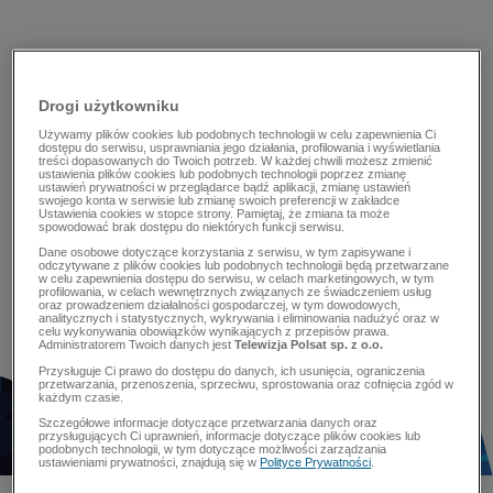
Drogi użytkowniku
Używamy plików cookies lub podobnych technologii w celu zapewnienia Ci
dostępu do serwisu, usprawniania jego działania, profilowania i wyświetlania
treści dopasowanych do Twoich potrzeb. W każdej chwili możesz zmienić
ustawienia plików cookies lub podobnych technologii poprzez zmianę
ustawień prywatności w przeglądarce bądź aplikacji, zmianę ustawień
swojego konta w serwisie lub zmianę swoich preferencji w zakładce
Ustawienia cookies w stopce strony. Pamiętaj, że zmiana ta może
spowodować brak dostępu do niektórych funkcji serwisu.
Dane osobowe dotyczące korzystania z serwisu, w tym zapisywane i
odczytywane z plików cookies lub podobnych technologii będą przetwarzane
w celu zapewnienia dostępu do serwisu, w celach marketingowych, w tym
profilowania, w celach wewnętrznych związanych ze świadczeniem usług
oraz prowadzeniem działalności gospodarczej, w tym dowodowych,
analitycznych i statystycznych, wykrywania i eliminowania nadużyć oraz w
celu wykonywania obowiązków wynikających z przepisów prawa.
Administratorem Twoich danych jest
Telewizja Polsat sp. z o.o.
Przysługuje Ci prawo do dostępu do danych, ich usunięcia, ograniczenia
przetwarzania, przenoszenia, sprzeciwu, sprostowania oraz cofnięcia zgód w
każdym czasie.
Szczegółowe informacje dotyczące przetwarzania danych oraz
przysługujących Ci uprawnień, informacje dotyczące plików cookies lub
podobnych technologii, w tym dotyczące możliwości zarządzania
ustawieniami prywatności, znajdują się w
Polityce Prywatności
.