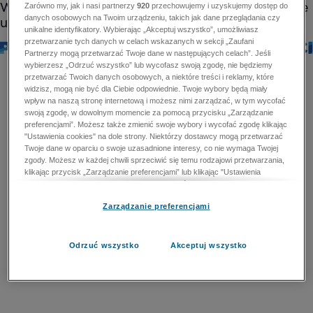
Zarówno my, jak i nasi partnerzy
920
przechowujemy i uzyskujemy dostęp do
danych osobowych na Twoim urządzeniu, takich jak dane przeglądania czy
unikalne identyfikatory. Wybierając „Akceptuj wszystko”, umożliwiasz
przetwarzanie tych danych w celach wskazanych w sekcji „Zaufani
Partnerzy mogą przetwarzać Twoje dane w następujących celach”. Jeśli
wybierzesz „Odrzuć wszystko” lub wycofasz swoją zgodę, nie będziemy
przetwarzać Twoich danych osobowych, a niektóre treści i reklamy, które
widzisz, mogą nie być dla Ciebie odpowiednie. Twoje wybory będą miały
wpływ na naszą stronę internetową i możesz nimi zarządzać, w tym wycofać
swoją zgodę, w dowolnym momencie za pomocą przycisku „Zarządzanie
preferencjami”. Możesz także zmienić swoje wybory i wycofać zgodę klikając
"Ustawienia cookies" na dole strony. Niektórzy dostawcy mogą przetwarzać
Twoje dane w oparciu o swoje uzasadnione interesy, co nie wymaga Twojej
zgody. Możesz w każdej chwili sprzeciwić się temu rodzajowi przetwarzania,
klikając przycisk „Zarządzanie preferencjami” lub klikając "Ustawienia
cookies" na dole strony. Nie możesz sprzeciwić się przetwarzaniu przez
dostawców danych osobowych w celu zapewnienia bezpieczeństwa,
Zarządzanie preferencjami
zapobiegania oszustwom i naprawiania błędów, a w tym celu mogą zostać
wykorzystane pewne dokładne dane geolokalizacyjne i aktywne skanowanie
cech urządzenia w celu identyfikacji. Nie możesz również sprzeciwić się
przetwarzaniu danych osobowych w celu dostarczania i prezentacji reklam i
Odrzuć wszystko
Akceptuj wszystko
treści. Wyjątek ten nie dotyczy reklam ukierunkowanych. Więcej szczegółów
znajdziesz w naszej Polityce Prywatności.
Polityka prywatności
Zaufani Partnerzy mogą przetwarzać Twoje dane w
następujących celach: