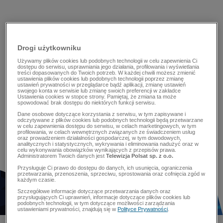
Drogi użytkowniku
Używamy plików cookies lub podobnych technologii w celu zapewnienia Ci
dostępu do serwisu, usprawniania jego działania, profilowania i wyświetlania
treści dopasowanych do Twoich potrzeb. W każdej chwili możesz zmienić
ustawienia plików cookies lub podobnych technologii poprzez zmianę
ustawień prywatności w przeglądarce bądź aplikacji, zmianę ustawień
swojego konta w serwisie lub zmianę swoich preferencji w zakładce
Ustawienia cookies w stopce strony. Pamiętaj, że zmiana ta może
spowodować brak dostępu do niektórych funkcji serwisu.
Dane osobowe dotyczące korzystania z serwisu, w tym zapisywane i
odczytywane z plików cookies lub podobnych technologii będą przetwarzane
w celu zapewnienia dostępu do serwisu, w celach marketingowych, w tym
profilowania, w celach wewnętrznych związanych ze świadczeniem usług
oraz prowadzeniem działalności gospodarczej, w tym dowodowych,
analitycznych i statystycznych, wykrywania i eliminowania nadużyć oraz w
celu wykonywania obowiązków wynikających z przepisów prawa.
Administratorem Twoich danych jest
Telewizja Polsat sp. z o.o.
Przysługuje Ci prawo do dostępu do danych, ich usunięcia, ograniczenia
przetwarzania, przenoszenia, sprzeciwu, sprostowania oraz cofnięcia zgód w
każdym czasie.
Szczegółowe informacje dotyczące przetwarzania danych oraz
przysługujących Ci uprawnień, informacje dotyczące plików cookies lub
podobnych technologii, w tym dotyczące możliwości zarządzania
ustawieniami prywatności, znajdują się w
Polityce Prywatności
.