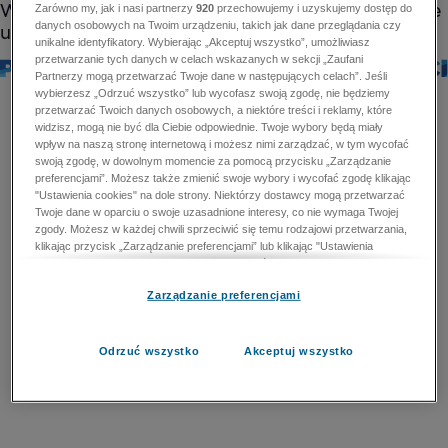
Zarówno my, jak i nasi partnerzy
920
przechowujemy i uzyskujemy dostęp do
danych osobowych na Twoim urządzeniu, takich jak dane przeglądania czy
unikalne identyfikatory. Wybierając „Akceptuj wszystko”, umożliwiasz
przetwarzanie tych danych w celach wskazanych w sekcji „Zaufani
Partnerzy mogą przetwarzać Twoje dane w następujących celach”. Jeśli
wybierzesz „Odrzuć wszystko” lub wycofasz swoją zgodę, nie będziemy
przetwarzać Twoich danych osobowych, a niektóre treści i reklamy, które
widzisz, mogą nie być dla Ciebie odpowiednie. Twoje wybory będą miały
wpływ na naszą stronę internetową i możesz nimi zarządzać, w tym wycofać
swoją zgodę, w dowolnym momencie za pomocą przycisku „Zarządzanie
preferencjami”. Możesz także zmienić swoje wybory i wycofać zgodę klikając
"Ustawienia cookies" na dole strony. Niektórzy dostawcy mogą przetwarzać
Twoje dane w oparciu o swoje uzasadnione interesy, co nie wymaga Twojej
zgody. Możesz w każdej chwili sprzeciwić się temu rodzajowi przetwarzania,
klikając przycisk „Zarządzanie preferencjami” lub klikając "Ustawienia
cookies" na dole strony. Nie możesz sprzeciwić się przetwarzaniu przez
dostawców danych osobowych w celu zapewnienia bezpieczeństwa,
Zarządzanie preferencjami
zapobiegania oszustwom i naprawiania błędów, a w tym celu mogą zostać
wykorzystane pewne dokładne dane geolokalizacyjne i aktywne skanowanie
cech urządzenia w celu identyfikacji. Nie możesz również sprzeciwić się
przetwarzaniu danych osobowych w celu dostarczania i prezentacji reklam i
Odrzuć wszystko
Akceptuj wszystko
treści. Wyjątek ten nie dotyczy reklam ukierunkowanych. Więcej szczegółów
znajdziesz w naszej Polityce Prywatności.
Polityka prywatności
Zaufani Partnerzy mogą przetwarzać Twoje dane w
następujących celach: