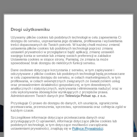
Drogi użytkowniku
Używamy plików cookies lub podobnych technologii w celu zapewnienia Ci
dostępu do serwisu, usprawniania jego działania, profilowania i wyświetlania
treści dopasowanych do Twoich potrzeb. W każdej chwili możesz zmienić
ustawienia plików cookies lub podobnych technologii poprzez zmianę
ustawień prywatności w przeglądarce bądź aplikacji, zmianę ustawień
swojego konta w serwisie lub zmianę swoich preferencji w zakładce
Ustawienia cookies w stopce strony. Pamiętaj, że zmiana ta może
spowodować brak dostępu do niektórych funkcji serwisu.
Dane osobowe dotyczące korzystania z serwisu, w tym zapisywane i
odczytywane z plików cookies lub podobnych technologii będą przetwarzane
w celu zapewnienia dostępu do serwisu, w celach marketingowych, w tym
profilowania, w celach wewnętrznych związanych ze świadczeniem usług
oraz prowadzeniem działalności gospodarczej, w tym dowodowych,
analitycznych i statystycznych, wykrywania i eliminowania nadużyć oraz w
celu wykonywania obowiązków wynikających z przepisów prawa.
Administratorem Twoich danych jest
Telewizja Polsat sp. z o.o.
Przysługuje Ci prawo do dostępu do danych, ich usunięcia, ograniczenia
przetwarzania, przenoszenia, sprzeciwu, sprostowania oraz cofnięcia zgód w
każdym czasie.
Szczegółowe informacje dotyczące przetwarzania danych oraz
przysługujących Ci uprawnień, informacje dotyczące plików cookies lub
podobnych technologii, w tym dotyczące możliwości zarządzania
ustawieniami prywatności, znajdują się w
Polityce Prywatności
.